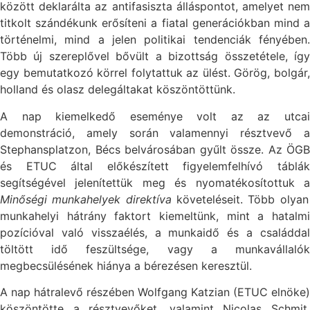
között deklarálta az antifasiszta álláspontot, amelyet nem
titkolt szándékunk erősíteni a fiatal generációkban mind a
történelmi, mind a jelen politikai tendenciák fényében.
Több új szereplővel bővült a bizottság összetétele, így
egy bemutatkozó körrel folytattuk az ülést. Görög, bolgár,
holland és olasz delegáltakat köszöntöttünk.
A nap kiemelkedő eseménye volt az az utcai
demonstráció, amely során valamennyi résztvevő a
Stephansplatzon, Bécs belvárosában gyűlt össze. Az ÖGB
és ETUC által előkészített figyelemfelhívó táblák
segítségével jelenítettük meg és nyomatékosítottuk a
Minőségi munkahelyek direktíva
követeléseit. Több olyan
munkahelyi hátrány faktort kiemeltünk, mint a hatalmi
pozícióval való visszaélés, a munkaidő és a családdal
töltött idő feszültsége, vagy a munkavállalók
megbecsülésének hiánya a bérezésen keresztül.
A nap hátralevő részében Wolfgang Katzian (ETUC elnöke)
köszöntötte a résztvevőket, valamint Nicolas Schmit,