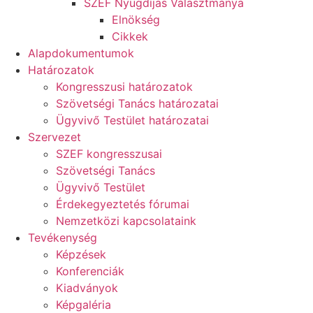
SZEF Nyugdíjas Választmánya
Elnökség
Cikkek
Alapdokumentumok
Határozatok
Kongresszusi határozatok
Szövetségi Tanács határozatai
Ügyvivő Testület határozatai
Szervezet
SZEF kongresszusai
Szövetségi Tanács
Ügyvivő Testület
Érdekegyeztetés fórumai
Nemzetközi kapcsolataink
Tevékenység
Képzések
Konferenciák
Kiadványok
Képgaléria