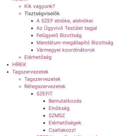
Kik vagyunk?
Tisztségviselők
A SZEF elnöke, alelnökei
Az Ügyvivő Testület tagjai
Felügyelő Bizottság
Mandátum-megállapító Bizottság
Vármegyei koordinátorok
Elérhetőség
HÍREK
Tagszervezetek
Tagszervezetek
Rétegszervezetek
SZEFIT
Bemutatkozás
Elnökség
SZMSZ
Elérhetőségek
Csatlakozz!