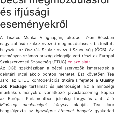
és ifjúsági
eseményekről
A Tisztes Munka Világnapján, október 7-én Bécsben
nagyszabású szakszervezeti megmozdulásnak biztosított
helyszínt az Osztrák Szakszervezeti Szövetség (ÖGB). Az
eseményen számos ország delegálja vett részt az Európai
Szakszervezeti Szövetség (ETUC)
égisze alatt
.
Az ÖGB székházában a bécsi szervezők ismertették a
délutáni utcai akció pontos menetét. Ezt követően Tea
Jarc, az ETUC konföderációs titkára kifejtette a
Quality
Job Package
tartalmát és jelentőségét. Ez a minőség
munkakörülményekre vonatkozó javaslatcsomag képezi
az Európai Parlamentben jelenleg tárgyalás alatt álló
Minőségi munkahelyek irányelv
alapját. Tea Jar
hangsúlyozta az
Igazságos átmenet irányelv
gyakorlati