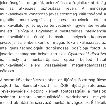
jelentőségét a dolgozók beleszólása, a foglalkoztatottság
és az átképzés biztosítása révén. A minőségi
munkahelyekre vonatkozó javaslatcsomag kiáll továbbá a
digitális munkavégzés pszichés terheinek és a
munkavállalói jóllét egyéb tényezőinek figyelembe vétele
mellett. Felhívja a figyelmet a mesterséges intelligencia
munkavállalókat érintő hatásaira, melynek kapcsán
javasolja az emberi kontroll magas fokú alkalmazását az
intelligens technológiák döntéshozási pozíciója fölött. A
javaslat csomagban helyet kap az a
Gyakornoki direktív
is, amely a munkaerőpiacra éppen belépő fiatal
munkavállalók elleni visszaélések megakadályozását
célozza.
A soron következő szekcióban az Ifjúsági Bizottság ülése
zajlott le. Bemutatkozott az ÖGB ifjúsági referense.
Tevékenységeik között kiemelt fontosságúak a fiatalok
számára tartott kommunikációs workshopok, melyek
mellett oktatási és szervező munkát is végeznek. Értékeik