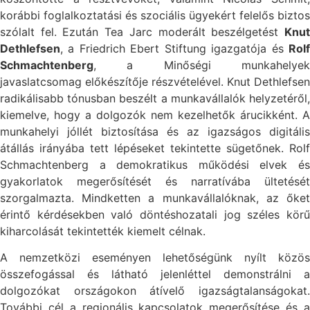
korábbi foglalkoztatási és szociális ügyekért felelős biztos
szólalt fel. Ezután Tea Jarc moderált beszélgetést
Knut
Dethlefsen
, a Friedrich Ebert Stiftung igazgatója és
Rolf
Schmachtenberg
, a Minőségi munkahelyek
javaslatcsomag előkészítője részvételével. Knut Dethlefsen
radikálisabb tónusban beszélt a munkavállalók helyzetéről,
kiemelve, hogy a dolgozók nem kezelhetők árucikként. A
munkahelyi jóllét biztosítása és az igazságos digitális
átállás irányába tett lépéseket tekintette sügetőnek. Rolf
Schmachtenberg a demokratikus működési elvek és
gyakorlatok megerősítését és narratívába ültetését
szorgalmazta. Mindketten a munkavállalóknak, az őket
érintő kérdésekben való döntéshozatali jog széles körű
kiharcolását tekintették kiemelt célnak.
A nemzetközi eseményen lehetőségünk nyílt közös
összefogással és látható jelenléttel demonstrálni a
dolgozókat országokon átívelő igazságtalanságokat.
További cél a regionális kapcsolatok megerősítése és a