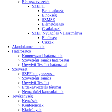
Rétegszervezetek
SZEFIT
Bemutatkozás
Elnökség
SZMSZ
Elérhetőségek
Csatlakozz!
SZEF Nyugdíjas Választmánya
Elnökség
Cikkek
Alapdokumentumok
Határozatok
Kongresszusi határozatok
Szövetségi Tanács határozatai
Ügyvivő Testület határozatai
Szervezet
SZEF kongresszusai
Szövetségi Tanács
Ügyvivő Testület
Érdekegyeztetés fórumai
Nemzetközi kapcsolataink
Tevékenység
Képzések
Konferenciák
Kiadványok