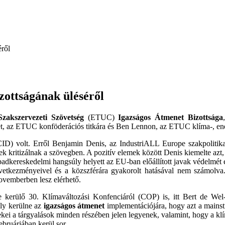
ről
ottságának üléséről
zakszervezeti Szövetség
(ETUC)
Igazságos Átmenet Bizottsága
et, az ETUC konföderációs titkára és Ben Lennon, az ETUC klíma-, ener
CID) volt. Erről Benjamin Denis, az IndustriALL Europe szakpolitikai
k kritizálnak a szövegben. A pozitív elemek között Denis kiemelte azt,
abadkereskedelmi hangsúly helyett az EU-ban előállított javak védelmét 
következményeivel és a közszférára gyakorolt hatásával nem számolv
ovemberben lesz elérhető.
kerülő 30. Klímaváltozási Konfenciáról (COP) is, itt Bert de Wel
úly kerülne az
igazságos átmenet
implementációjára, hogy azt a mainst
ei a tárgyalások minden részében jelen legyenek, valamint, hogy a klí
bruárjában kerül sor.