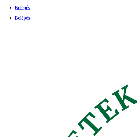
Ugrás
Belépés
a
Belépés
tartalomhoz