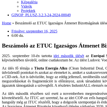
Képgaléria
Videók
Projektek
GINOP_PLUSZ-3.2.3-24-2024-00049
Home
»
Beszámoló az ETUC Igazságos Átmenet Bizottságának ülésé
Frissítve:
szeptember 16, 2025
6:00 du.
Beszámoló az ETUC Igazságos Átmenet Biz
2025. szeptember 10-én tartotta
idei második ülését
az
Európai S
képviseletében távolról, online csatlakoztam be. Az ülést Ludovic Vo
Az ülés fő témája a
Tiszta Energia Alku
(Clean Industrial Deal, 
üdvözlendő pontokat és azokat az elemeket is, amiket a szakszervezete
a CID-nek. Azt is üdvözölte, hogy az eddig jellemző, neoliberális sz
megszorításokat és fragmentációt is előirányoz, azok társadalmi 
ágazatok támogatását a szövegből. A részletes IndustriALL elemzés n
Az ülés második részében szó esett a novemberben megrendezésre 
követeléseiről. Az ITUC azt szeretné, ha az idei COP-on erős hangs
hangsúly még az ITUC részéről, hogy a dolgozók szempontjai és érdek
Az Igazságos Átmenet Bizottság következő ülésére várhatóan 2026. fe