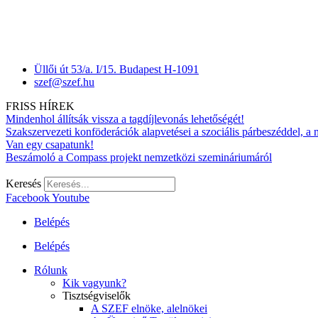
Üllői út 53/a. I/15. Budapest H-1091
szef@szef.hu
FRISS HÍREK
Mindenhol állítsák vissza a tagdíjlevonás lehetőségét!
Szakszervezeti konföderációk alapvetései a szociális párbeszéddel, a
Van egy csapatunk!
Beszámoló a Compass projekt nemzetközi szemináriumáról
Keresés
Facebook
Youtube
Belépés
Belépés
Rólunk
Kik vagyunk?
Tisztségviselők
A SZEF elnöke, alelnökei