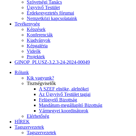
Szövetségi Tanács
Ügyvivő Testület
Érdekegyeztetés fórumai
Nemzetközi kapcsolataink
Tevékenység
Képzések
Konferenciák
Kiadványok
Képgaléria
Videók
Projektek
GINOP_PLUSZ-3.2.3-24-2024-00049
Rólunk
Kik vagyunk?
Tisztségviselők
A SZEF elnöke, alelnökei
Az Ügyvivő Testület tagjai
Felügyelő Bizottság
Mandátum-megállapító Bizottság
Vármegyei koordinátorok
Elérhetőség
HÍREK
Tagszervezetek
Tagszervezetek