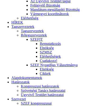
Az Ügyvivő Testület tagjai
Felügyelő Bizottság
Mandátum-megállapító Bizottság
Vármegyei koordinátorok
Elérhetőség
HÍREK
Tagszervezetek
Tagszervezetek
Rétegszervezetek
SZEFIT
Bemutatkozás
Elnökség
SZMSZ
Elérhetőségek
Csatlakozz!
SZEF Nyugdíjas Választmánya
Elnökség
Cikkek
Alapdokumentumok
Határozatok
Kongresszusi határozatok
Szövetségi Tanács határozatai
Ügyvivő Testület határozatai
Szervezet
SZEF kongresszusai