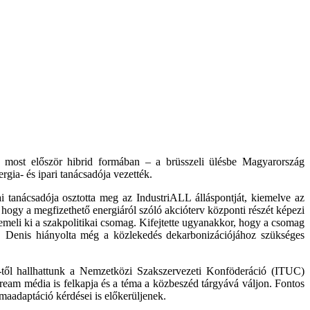
, most először hibrid formában – a brüsszeli ülésbe Magyarország
gia- és ipari tanácsadója vezették.
 tanácsadója osztotta meg az IndustriALL álláspontját, kiemelve az
 hogy a megfizethető energiáról szóló akcióterv központi részét képezi
emeli ki a szakpolitikai csomag. Kifejtette ugyanakkor, hogy a csomag
a. Denis hiányolta még a közlekedés dekarbonizációjához szükséges
-től hallhattunk a Nemzetközi Szakszervezeti Konföderáció (ITUC)
ream média is felkapja és a téma a közbeszéd tárgyává váljon. Fontos
maadaptáció kérdései is előkerüljenek.