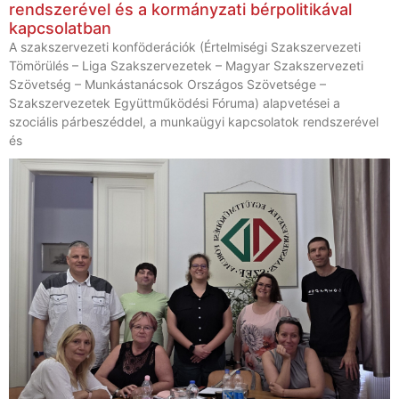
rendszerével és a kormányzati bérpolitikával
kapcsolatban
A szakszervezeti konföderációk (Értelmiségi Szakszervezeti
Tömörülés – Liga Szakszervezetek – Magyar Szakszervezeti
Szövetség – Munkástanácsok Országos Szövetsége –
Szakszervezetek Együttműködési Fóruma) alapvetései a
szociális párbeszéddel, a munkaügyi kapcsolatok rendszerével
és