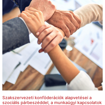
Szakszervezeti konföderációk alapvetései a
szociális párbeszéddel, a munkaügyi kapcsolatok