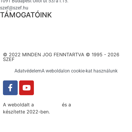
1091 Budapest Üllői út 53/a I.15.
szef@szef.hu
TÁMOGATÓINK
© 2022 MINDEN JOG FENNTARTVA © 1995 - 2026
SZEF
Adatvédelem
A weboldalon cookie-kat használunk
A weboldalt a
MDNGroup
és a
DellART Studio
készítette 2022-ben.