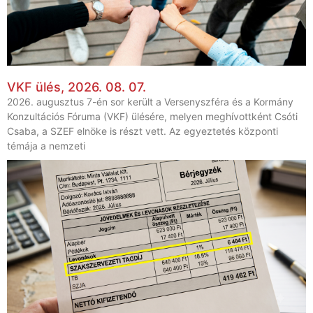
VKF ülés, 2026. 08. 07.
2026. augusztus 7-én sor került a Versenyszféra és a Kormány
Konzultációs Fóruma (VKF) ülésére, melyen meghívottként Csóti
Csaba, a SZEF elnöke is részt vett. Az egyeztetés központi
témája a nemzeti