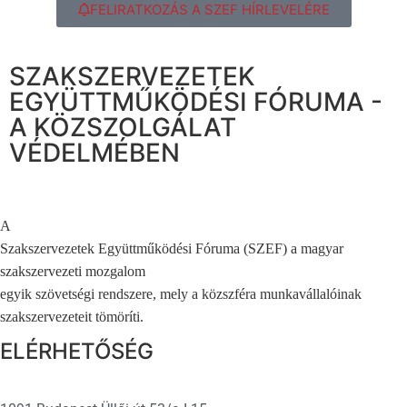
FELIRATKOZÁS A SZEF HÍRLEVELÉRE
SZAKSZERVEZETEK
EGYÜTTMŰKÖDÉSI FÓRUMA -
A KÖZSZOLGÁLAT
VÉDELMÉBEN
A
Szakszervezetek Együttműködési Fóruma (SZEF) a magyar
szakszervezeti mozgalom
egyik szövetségi rendszere, mely a közszféra munkavállalóinak
szakszervezeteit tömöríti.
ELÉRHETŐSÉG