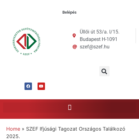
Belépés
Üllői út 53/a. I/15.
Budapest H-1091
szef@szef.hu
Home
»
SZEF Ifjúsági Tagozat Országos Találkozó
2025.