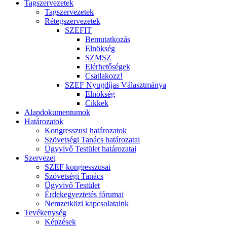
Tagszervezetek
Tagszervezetek
Rétegszervezetek
SZEFIT
Bemutatkozás
Elnökség
SZMSZ
Elérhetőségek
Csatlakozz!
SZEF Nyugdíjas Választmánya
Elnökség
Cikkek
Alapdokumentumok
Határozatok
Kongresszusi határozatok
Szövetségi Tanács határozatai
Ügyvivő Testület határozatai
Szervezet
SZEF kongresszusai
Szövetségi Tanács
Ügyvivő Testület
Érdekegyeztetés fórumai
Nemzetközi kapcsolataink
Tevékenység
Képzések