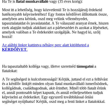
Ha Te is
fiatal munkavállaló
vagy (35 éves korig):
Most itt a lehetőség, hogy közvetlenül Te is hozzájárulj érdekeid
hatékonyabb képviseletéhez! Egy fontos kérdőívet állítottunk össze,
amelyben arra kérünk, oszd meg velünk véleményedet,
tapasztalataidat és javaslataidat. A Te válaszaid aranyat érnek, hiszen
ezek alapján tudjuk alakítani azt a párbeszédet és azokat a lépéseket,
amelyek valóban a Te érdekeidet szolgálják. Ne hagyd ki, szólj
hozzá!
Az alábbi linkre kattintva néhány perc alatt kitöltheted a
KÉRDŐÍVET
.
Ha tapasztaltabb kolléga vagy, illetve szeretnéd
támogatni
a
fiatalokat:
A Te segítséged is kulcsfontosságú! Kérjük, juttasd el ezt a felhívást
és a kérdőív linkjét minden olyan fiatal munkavállaló ismerősödnek,
kollégádnak, családtagodnak, akit érinthet. Minél több fiatalt érünk
el, annál pontosabb képet kapunk, és annál erőteljesebben tudjuk
képviselni az érdekeiket. Egy egyszerű továbbítással óriási
segítséget nyújthatsz! Kérjük, oszd meg a fenti linket a fiatalokkal.