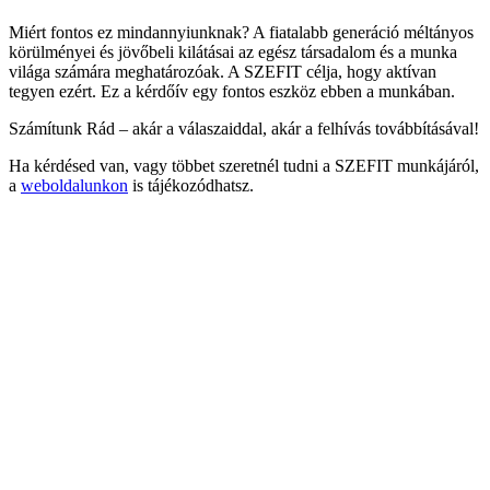
Miért fontos ez mindannyiunknak? A fiatalabb generáció méltányos
körülményei és jövőbeli kilátásai az egész társadalom és a munka
világa számára meghatározóak. A SZEFIT célja, hogy aktívan
tegyen ezért. Ez a kérdőív egy fontos eszköz ebben a munkában.
Számítunk Rád – akár a válaszaiddal, akár a felhívás továbbításával!
Ha kérdésed van, vagy többet szeretnél tudni a SZEFIT munkájáról,
a
weboldalunkon
is tájékozódhatsz.