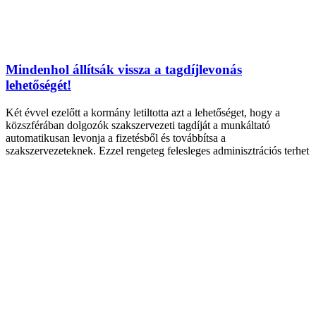
Mindenhol állítsák vissza a tagdíjlevonás
lehetőségét!
Két évvel ezelőtt a kormány letiltotta azt a lehetőséget, hogy a
közszférában dolgozók szakszervezeti tagdíját a munkáltató
automatikusan levonja a fizetésből és továbbítsa a
szakszervezeteknek. Ezzel rengeteg felesleges adminisztrációs terhet