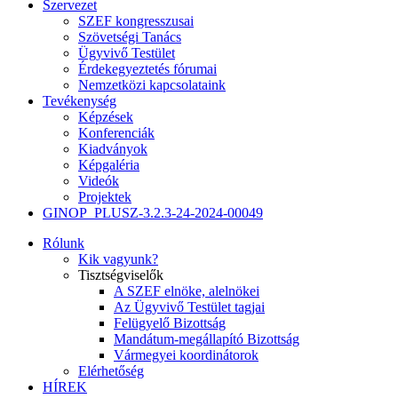
Szervezet
SZEF kongresszusai
Szövetségi Tanács
Ügyvivő Testület
Érdekegyeztetés fórumai
Nemzetközi kapcsolataink
Tevékenység
Képzések
Konferenciák
Kiadványok
Képgaléria
Videók
Projektek
GINOP_PLUSZ-3.2.3-24-2024-00049
Rólunk
Kik vagyunk?
Tisztségviselők
A SZEF elnöke, alelnökei
Az Ügyvivő Testület tagjai
Felügyelő Bizottság
Mandátum-megállapító Bizottság
Vármegyei koordinátorok
Elérhetőség
HÍREK