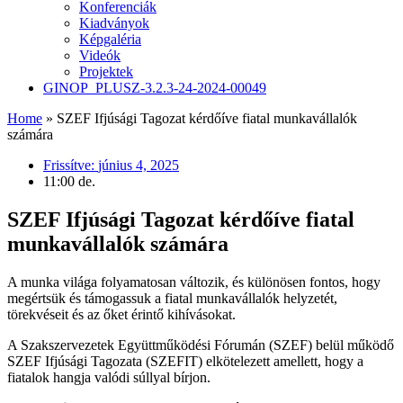
Konferenciák
Kiadványok
Képgaléria
Videók
Projektek
GINOP_PLUSZ-3.2.3-24-2024-00049
Home
»
SZEF Ifjúsági Tagozat kérdőíve fiatal munkavállalók
számára
Frissítve:
június 4, 2025
11:00 de.
SZEF Ifjúsági Tagozat kérdőíve fiatal
munkavállalók számára
A munka világa folyamatosan változik, és különösen fontos, hogy
megértsük és támogassuk a fiatal munkavállalók helyzetét,
törekvéseit és az őket érintő kihívásokat.
A Szakszervezetek Együttműködési Fórumán (SZEF) belül működő
SZEF Ifjúsági Tagozata (SZEFIT) elkötelezett amellett, hogy a
fiatalok hangja valódi súllyal bírjon.