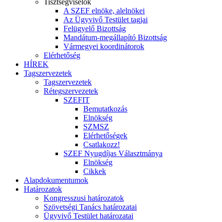
Tisztségviselők
A SZEF elnöke, alelnökei
Az Ügyvivő Testület tagjai
Felügyelő Bizottság
Mandátum-megállapító Bizottság
Vármegyei koordinátorok
Elérhetőség
HÍREK
Tagszervezetek
Tagszervezetek
Rétegszervezetek
SZEFIT
Bemutatkozás
Elnökség
SZMSZ
Elérhetőségek
Csatlakozz!
SZEF Nyugdíjas Választmánya
Elnökség
Cikkek
Alapdokumentumok
Határozatok
Kongresszusi határozatok
Szövetségi Tanács határozatai
Ügyvivő Testület határozatai