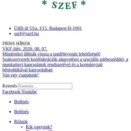
Üllői út 53/a. I/15. Budapest H-1091
szef@szef.hu
FRISS HÍREK
VKF ülés, 2026. 08. 07.
Mindenhol állítsák vissza a tagdíjlevonás lehetőségét!
Szakszervezeti konföderációk alapvetései a szociális párbeszéddel, a
munkaügyi kapcsolatok rendszerével és a kormányzati
bérpolitikával kapcsolatban
Van egy csapatunk!
Keresés
Facebook
Youtube
Belépés
Belépés
Rólunk
Kik vagyunk?