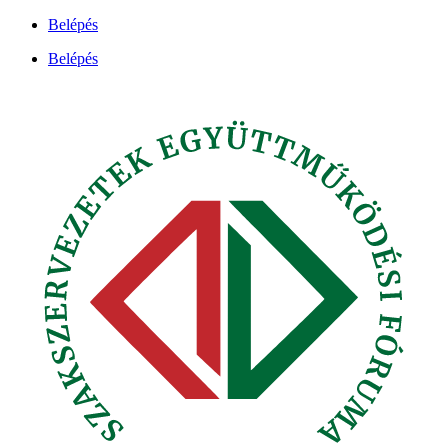
Ugrás
Belépés
a
Belépés
tartalomhoz