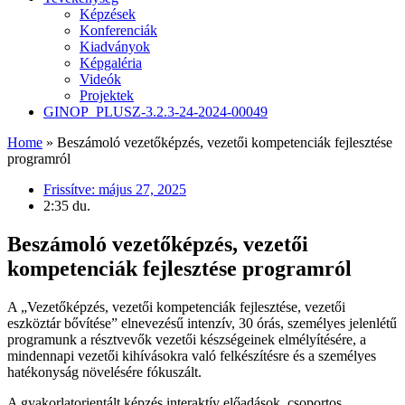
Képzések
Konferenciák
Kiadványok
Képgaléria
Videók
Projektek
GINOP_PLUSZ-3.2.3-24-2024-00049
Home
»
Beszámoló vezetőképzés, vezetői kompetenciák fejlesztése
programról
Frissítve:
május 27, 2025
2:35 du.
Beszámoló vezetőképzés, vezetői
kompetenciák fejlesztése programról
A „Vezetőképzés, vezetői kompetenciák fejlesztése, vezetői
eszköztár bővítése” elnevezésű intenzív, 30 órás, személyes jelenlétű
programunk a résztvevők vezetői készségeinek elmélyítésére, a
mindennapi vezetői kihívásokra való felkészítésre és a személyes
hatékonyság növelésére fókuszált.
A gyakorlatorientált képzés interaktív előadások, csoportos