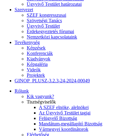
Ügyvivő Testület határozatai
Szervezet
SZEF kongresszusai
Szövetségi Tanács
Ügyvivő Testület
Érdekegyeztetés fórumai
Nemzetközi kapcsolataink
Tevékenység
Képzések
Konferenciák
Kiadványok
Képgaléria
Videók
Projektek
GINOP_PLUSZ-3.2.3-24-2024-00049
Rólunk
Kik vagyunk?
Tisztségviselők
A SZEF elnöke, alelnökei
Az Ügyvivő Testület tagjai
Felügyelő Bizottság
Mandátum-megállapító Bizottság
Vármegyei koordinátorok
Elérhetőség