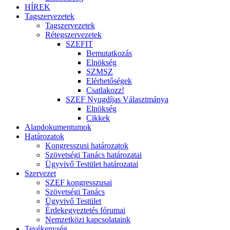
HÍREK
Tagszervezetek
Tagszervezetek
Rétegszervezetek
SZEFIT
Bemutatkozás
Elnökség
SZMSZ
Elérhetőségek
Csatlakozz!
SZEF Nyugdíjas Választmánya
Elnökség
Cikkek
Alapdokumentumok
Határozatok
Kongresszusi határozatok
Szövetségi Tanács határozatai
Ügyvivő Testület határozatai
Szervezet
SZEF kongresszusai
Szövetségi Tanács
Ügyvivő Testület
Érdekegyeztetés fórumai
Nemzetközi kapcsolataink
Tevékenység