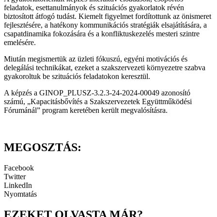
feladatok, esettanulmányok és szituációs gyakorlatok révén
biztosított átfogó tudást. Kiemelt figyelmet fordítottunk az önismeret
fejlesztésére, a hatékony kommunikációs stratégiák elsajátítására, a
csapatdinamika fokozására és a konfliktuskezelés mesteri szintre
emelésére.
Miután megismertük az üzleti fókuszú, egyéni motivációs és
delegálási technikákat, ezeket a szakszervezeti környezetre szabva
gyakoroltuk be szituációs feladatokon keresztül.
A képzés a GINOP_PLUSZ-3.2.3-24-2024-00049 azonosító
számú, „Kapacitásbővítés a Szakszervezetek Együttműködési
Fórumánál” program keretében került megvalósításra.
MEGOSZTÁS:
Facebook
Twitter
LinkedIn
Nyomtatás
EZEKET OLVASTA MÁR?