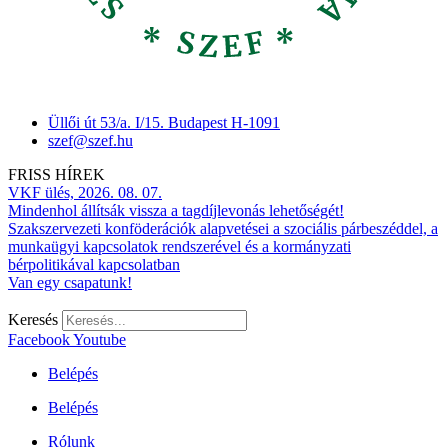
Üllői út 53/a. I/15. Budapest H-1091
szef@szef.hu
FRISS HÍREK
VKF ülés, 2026. 08. 07.
Mindenhol állítsák vissza a tagdíjlevonás lehetőségét!
Szakszervezeti konföderációk alapvetései a szociális párbeszéddel, a
munkaügyi kapcsolatok rendszerével és a kormányzati
bérpolitikával kapcsolatban
Van egy csapatunk!
Keresés
Facebook
Youtube
Belépés
Belépés
Rólunk