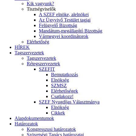
Kik vagyunk?
Tisztségviselők
A SZEF elnöke, alelnökei
Az Ügyvivő Testület tagjai
Felügyelő Bizottság
Mandátum-megállapító Bizottság
Vármegyei koordinátorok
Elérhetőség
HÍREK
Tagszervezetek
Tagszervezetek
Rétegszervezetek
SZEFIT
Bemutatkozás
Elnökség
SZMSZ
Elérhetőségek
Csatlakozz!
SZEF Nyugdíjas Választmánya
Elnökség
Cikkek
Alapdokumentumok
Határozatok
Kongresszusi határozatok
Szövetségi Tanács határozatai