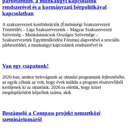
párbeszéddel, a munkaügyi kapcsolatok
rendszerével és a kormányzati bérpolitikával
kapcsolatban
A szakszervezeti konföderációk (Értelmiségi Szakszervezeti
Tömörülés – Liga Szakszervezetek – Magyar Szakszervezeti
Szövetség – Munkástanácsok Országos Szövetsége –
Szakszervezetek Együttműködési Fóruma) alapvetései a szociális
párbeszéddel, a munkaügyi kapcsolatok rendszerével és
Van egy csapatunk!
2020-ban, amikor belevágtunk az oktatási programunk fejlesztésébe,
az egyik célunk az volt, hogy évek múltán a program résztvevőiből
kerüljenek ki az oktatóink. 2026-ra elértük, hogy közel
megduplázódott képzőink száma, akik
Beszámoló a Compass projekt nemzetközi
szemináriumáról