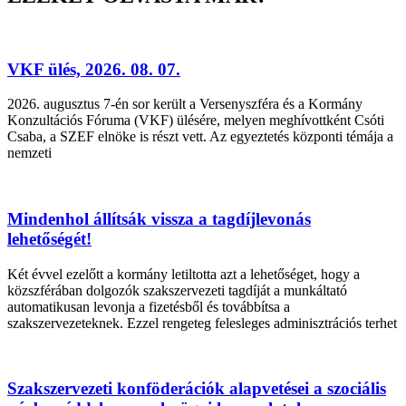
VKF ülés, 2026. 08. 07.
2026. augusztus 7-én sor került a Versenyszféra és a Kormány
Konzultációs Fóruma (VKF) ülésére, melyen meghívottként Csóti
Csaba, a SZEF elnöke is részt vett. Az egyeztetés központi témája a
nemzeti
Mindenhol állítsák vissza a tagdíjlevonás
lehetőségét!
Két évvel ezelőtt a kormány letiltotta azt a lehetőséget, hogy a
közszférában dolgozók szakszervezeti tagdíját a munkáltató
automatikusan levonja a fizetésből és továbbítsa a
szakszervezeteknek. Ezzel rengeteg felesleges adminisztrációs terhet
Szakszervezeti konföderációk alapvetései a szociális