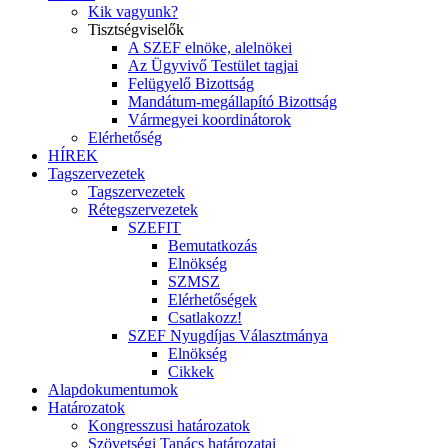
Kik vagyunk?
Tisztségviselők
A SZEF elnöke, alelnökei
Az Ügyvivő Testület tagjai
Felügyelő Bizottság
Mandátum-megállapító Bizottság
Vármegyei koordinátorok
Elérhetőség
HÍREK
Tagszervezetek
Tagszervezetek
Rétegszervezetek
SZEFIT
Bemutatkozás
Elnökség
SZMSZ
Elérhetőségek
Csatlakozz!
SZEF Nyugdíjas Választmánya
Elnökség
Cikkek
Alapdokumentumok
Határozatok
Kongresszusi határozatok
Szövetségi Tanács határozatai