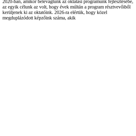
2020-ban, amikor belevágtunk az oktatási programunk fejlesztésébe,
az egyik célunk az volt, hogy évek múltán a program résztvevőiből
kerüljenek ki az oktatóink. 2026-ra elértük, hogy közel
megduplázódott képzőink száma, akik