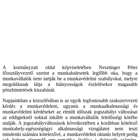
A kormányzati oldal képviseletében Nesztinger Péter
főosztályvezető szerint a munkabalesetek legfőbb oka, hogy a
munkavállalók nem tartják be a munkavédelmi szabályokat, melyre
megoldásnak látja a hiányosságok észlelésekor magasabb
pénzbüntetések kiszabását.
Napjainkban a közszférában is az egyik legfontosabb szakszervezeti
kérdés a munkavédelem, ugyanis a munkaalkalmassági és
munkavédelmi kérdéseket az elmúlt időszak jogszabályi változásai
az eddigieknél sokkal inkább a munkavállalók felelősségi körébe
utalják. A jogszabályváltozások következtében a korábban kötelező
munkahely-egészségügyi alkalmassági vizsgálatot nem teszi
mindenki számára kötelezővé, a munkavédelmi oktatás helyett pedig
sok helyen elegendő egy tematika átadása a dolgozók számára.