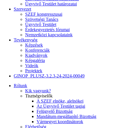
Ügyvivő Testület határozatai
Szervezet
SZEF kongresszusai
Szövetségi Tanács
Ügyvivő Testület
Érdekegyeztetés fórumai
Nemzetközi kapcsolataink
Tevékenység
Képzések
Konferenciák
Kiadványok
Képgaléria
Videók
Projektek
GINOP_PLUSZ-3.2.3-24-2024-00049
Rólunk
Kik vagyunk?
Tisztségviselők
A SZEF elnöke, alelnökei
Az Ügyvivő Testület tagjai
Felügyelő Bizottság
Mandátum-megállapító Bizottság
Vármegyei koordinátorok
Elérhetőség