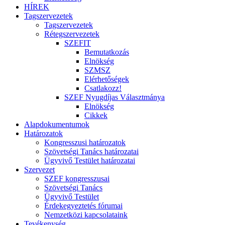
HÍREK
Tagszervezetek
Tagszervezetek
Rétegszervezetek
SZEFIT
Bemutatkozás
Elnökség
SZMSZ
Elérhetőségek
Csatlakozz!
SZEF Nyugdíjas Választmánya
Elnökség
Cikkek
Alapdokumentumok
Határozatok
Kongresszusi határozatok
Szövetségi Tanács határozatai
Ügyvivő Testület határozatai
Szervezet
SZEF kongresszusai
Szövetségi Tanács
Ügyvivő Testület
Érdekegyeztetés fórumai
Nemzetközi kapcsolataink
Tevékenység