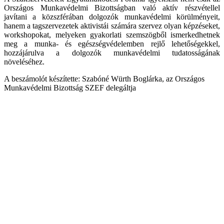
Országos Munkavédelmi Bizottságban való aktív részvétellel
javítani a közszférában dolgozók munkavédelmi körülményeit,
hanem a tagszervezetek aktivistái számára szervez olyan képzéseket,
workshopokat, melyeken gyakorlati szemszögből ismerkedhetnek
meg a munka- és egészségvédelemben rejlő lehetőségekkel,
hozzájárulva a dolgozók munkavédelmi tudatosságának
növeléséhez.
A beszámolót készítette: Szabóné Würth Boglárka, az Országos
Munkavédelmi Bizottság SZEF delegáltja