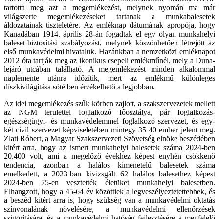
tartotta meg azt a megemlékezést, melynek nyomán ma már
világszerte megemlékezéseket tartanak a munkabalesetek
áldozatainak tiszteletére. Az emléknap dátumának apropója, hogy
Kanadában 1914. április 28-án fogadtak el egy olyan munkahelyi
baleset-biztosítási szabályozást, melynek köszönhetően létrejött az
első munkavédelmi hivataluk. Hazánkban a nemzetközi emléknapot
2012 óta tartják meg az ikonikus csepeli emlékműnél, mely a Duna-
lejáró utcában található. A megemlékezést minden alkalommal
naplemente utánra időzítik, mert az emlékmű különleges
díszkivilágítása sötétben érzékelhető a legjobban.
Az idei megemlékezés szűk körben zajlott, a szakszervezetek mellett
az NGM területtel foglalkozó főosztálya, pár foglalkozás-
egészségügyi- és munkavédelemmel foglalkozó szervezet, és egy-
két civil szervezet képviseletében mintegy 35-40 ember jelent meg.
Zlati Róbert, a Magyar Szakszervezeti Szövetség elnöke beszédében
kitért arra, hogy az ismert munkahelyi balesetek száma 2024-ben
20.400 volt, ami a megelőző évekhez képest enyhén csökkenő
tendencia, azonban a halálos kimenetelű balesetek száma
emelkedett, a 2023-ban kivizsgált 62 halálos balesethez képest
2024-ben 75-en vesztették életüket munkahelyi balesetben.
Elhangzott, hogy a 45-64 év közöttiek a legveszélyeztetettebbek, és
a beszéd kitért arra is, hogy szükség van a munkavédelmi oktatás
színvonalának növelésére, a munkavédelmi ellenőrzések
szigorítására, és a munkavédelmi hatóság fejlesztésére a megfelelő