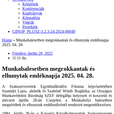
Képzések
Konferenciák
Kiadványok
Képgaléria
Videók
Projektek
GINOP_PLUSZ-3.2.3-24-2024-00049
Home
»
Munkabalesetben megrokkantak és elhunytak emléknapja
2025. 04. 28.
Frissítve:
április 28, 2025
11:11 du.
Munkabalesetben megrokkantak és
elhunytak emléknapja 2025. 04. 28.
A Szakszervezetek Együttműködési Fóruma képviseletében
Szatmári Lajos, alelnök és Szabóné Würth Boglárka, az Országos
Munkavédelmi Bizottság SZEF delegáltja helyezett el koszorút és
mécsest április 28-án Csepelen a Munkahelyi balesetben
megsérültek és elhunytak emlékművénél rendezett megemlékezésen.
1984. április 28-án a Kanadai Közalkalmazottak Szakszervezete