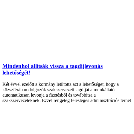
Mindenhol állítsák vissza a tagdíjlevonás
lehetőségét!
Két évvel ezelőtt a kormány letiltotta azt a lehetőséget, hogy a
közszférában dolgozók szakszervezeti tagdíját a munkáltató
automatikusan levonja a fizetésből és továbbítsa a
szakszervezeteknek. Ezzel rengeteg felesleges adminisztrációs terhet