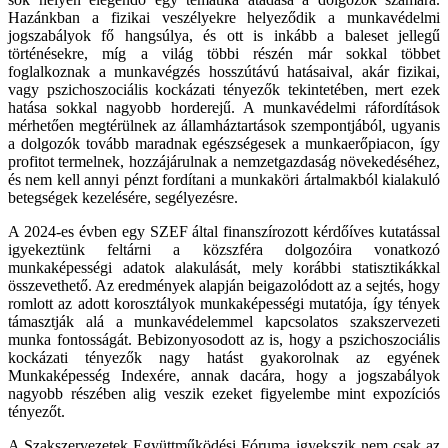
Hazánkban a fizikai veszélyekre helyeződik a munkavédelmi
jogszabályok fő hangsúlya, és ott is inkább a baleset jellegű
történésekre, míg a világ többi részén már sokkal többet
foglalkoznak a munkavégzés hosszútávú hatásaival, akár fizikai,
vagy pszichoszociális kockázati tényezők tekintetében, mert ezek
hatása sokkal nagyobb horderejű. A munkavédelmi ráfordítások
mérhetően megtérülnek az államháztartások szempontjából, ugyanis
a dolgozók tovább maradnak egészségesek a munkaerőpiacon, így
profitot termelnek, hozzájárulnak a nemzetgazdaság növekedéséhez,
és nem kell annyi pénzt fordítani a munkaköri ártalmakból kialakuló
betegségek kezelésére, segélyezésre.
A 2024-es évben egy SZEF által finanszírozott kérdőíves kutatással
igyekeztünk feltárni a közszféra dolgozóira vonatkozó
munkaképességi adatok alakulását, mely korábbi statisztikákkal
összevethető. Az eredmények alapján beigazolódott az a sejtés, hogy
romlott az adott korosztályok munkaképességi mutatója, így tények
támasztják alá a munkavédelemmel kapcsolatos szakszervezeti
munka fontosságát. Bebizonyosodott az is, hogy a pszichoszociális
kockázati tényezők nagy hatást gyakorolnak az egyének
Munkaképesség Indexére, annak dacára, hogy a jogszabályok
nagyobb részében alig veszik ezeket figyelembe mint expozíciós
tényezőt.
A Szakszervezetek Együttműködési Fóruma igyekszik nem csak az