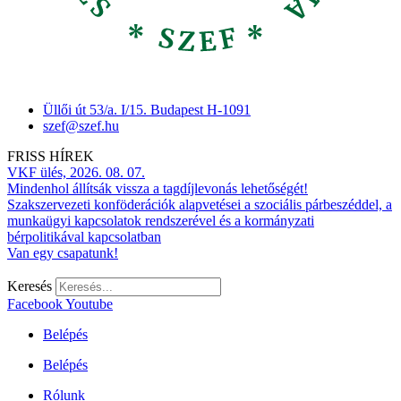
Üllői út 53/a. I/15. Budapest H-1091
szef@szef.hu
FRISS HÍREK
VKF ülés, 2026. 08. 07.
Mindenhol állítsák vissza a tagdíjlevonás lehetőségét!
Szakszervezeti konföderációk alapvetései a szociális párbeszéddel, a
munkaügyi kapcsolatok rendszerével és a kormányzati
bérpolitikával kapcsolatban
Van egy csapatunk!
Keresés
Facebook
Youtube
Belépés
Belépés
Rólunk