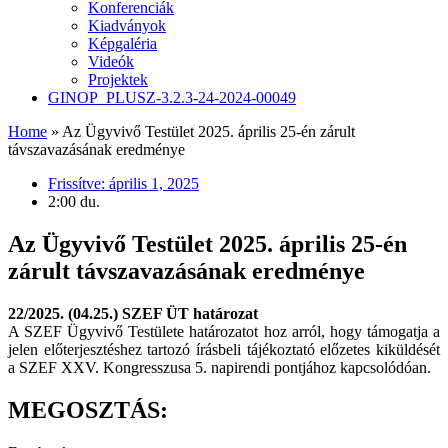
Konferenciák
Kiadványok
Képgaléria
Videók
Projektek
GINOP_PLUSZ-3.2.3-24-2024-00049
Home
»
Az Ügyvivő Testület 2025. április 25-én zárult
távszavazásának eredménye
Frissítve:
április 1, 2025
2:00 du.
Az Ügyvivő Testület 2025. április 25-én
zárult távszavazásának eredménye
22/2025. (04.25.) SZEF ÜT határozat
A SZEF Ügyvivő Testülete határozatot hoz arról, hogy támogatja a
jelen előterjesztéshez tartozó írásbeli tájékoztató előzetes kiküldését
a SZEF XXV. Kongresszusa 5. napirendi pontjához kapcsolódóan.
MEGOSZTÁS: