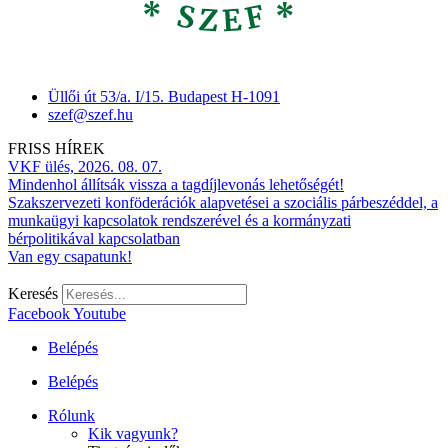
Üllői út 53/a. I/15. Budapest H-1091
szef@szef.hu
FRISS HÍREK
VKF ülés, 2026. 08. 07.
Mindenhol állítsák vissza a tagdíjlevonás lehetőségét!
Szakszervezeti konföderációk alapvetései a szociális párbeszéddel, a
munkaügyi kapcsolatok rendszerével és a kormányzati
bérpolitikával kapcsolatban
Van egy csapatunk!
Keresés
Facebook
Youtube
Belépés
Belépés
Rólunk
Kik vagyunk?