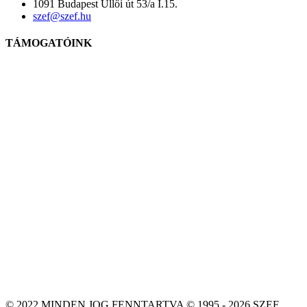
1091 Budapest Üllői út 53/a I.15.
szef@szef.hu
TÁMOGATÓINK
© 2022 MINDEN JOG FENNTARTVA © 1995 - 2026 SZEF