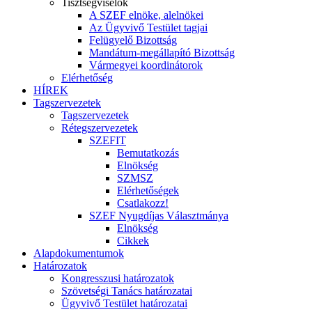
Tisztségviselők
A SZEF elnöke, alelnökei
Az Ügyvivő Testület tagjai
Felügyelő Bizottság
Mandátum-megállapító Bizottság
Vármegyei koordinátorok
Elérhetőség
HÍREK
Tagszervezetek
Tagszervezetek
Rétegszervezetek
SZEFIT
Bemutatkozás
Elnökség
SZMSZ
Elérhetőségek
Csatlakozz!
SZEF Nyugdíjas Választmánya
Elnökség
Cikkek
Alapdokumentumok
Határozatok
Kongresszusi határozatok
Szövetségi Tanács határozatai
Ügyvivő Testület határozatai