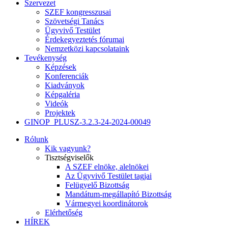
Szervezet
SZEF kongresszusai
Szövetségi Tanács
Ügyvivő Testület
Érdekegyeztetés fórumai
Nemzetközi kapcsolataink
Tevékenység
Képzések
Konferenciák
Kiadványok
Képgaléria
Videók
Projektek
GINOP_PLUSZ-3.2.3-24-2024-00049
Rólunk
Kik vagyunk?
Tisztségviselők
A SZEF elnöke, alelnökei
Az Ügyvivő Testület tagjai
Felügyelő Bizottság
Mandátum-megállapító Bizottság
Vármegyei koordinátorok
Elérhetőség
HÍREK