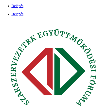
Ugrás
Belépés
a
Belépés
tartalomhoz