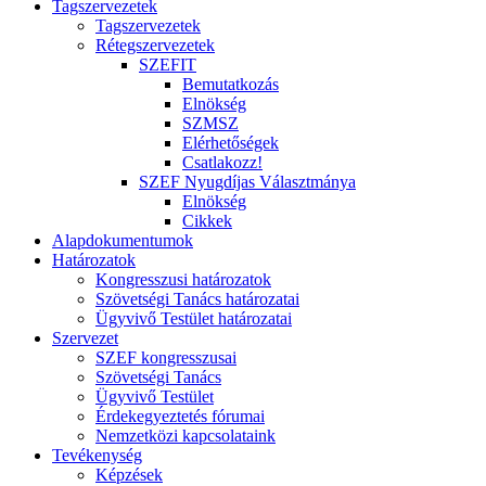
Tagszervezetek
Tagszervezetek
Rétegszervezetek
SZEFIT
Bemutatkozás
Elnökség
SZMSZ
Elérhetőségek
Csatlakozz!
SZEF Nyugdíjas Választmánya
Elnökség
Cikkek
Alapdokumentumok
Határozatok
Kongresszusi határozatok
Szövetségi Tanács határozatai
Ügyvivő Testület határozatai
Szervezet
SZEF kongresszusai
Szövetségi Tanács
Ügyvivő Testület
Érdekegyeztetés fórumai
Nemzetközi kapcsolataink
Tevékenység
Képzések