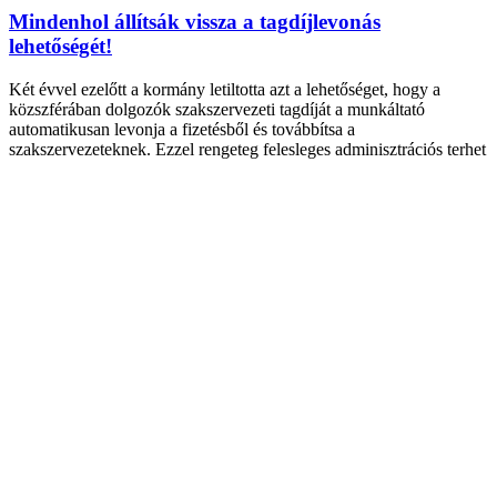
Mindenhol állítsák vissza a tagdíjlevonás
lehetőségét!
Két évvel ezelőtt a kormány letiltotta azt a lehetőséget, hogy a
közszférában dolgozók szakszervezeti tagdíját a munkáltató
automatikusan levonja a fizetésből és továbbítsa a
szakszervezeteknek. Ezzel rengeteg felesleges adminisztrációs terhet