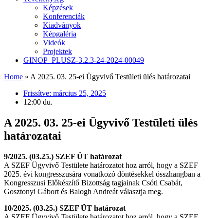
Képzések
Konferenciák
Kiadványok
Képgaléria
Videók
Projektek
GINOP_PLUSZ-3.2.3-24-2024-00049
Home
»
A 2025. 03. 25-ei Ügyvivő Testületi ülés határozatai
Frissítve:
március 25, 2025
12:00 du.
A 2025. 03. 25-ei Ügyvivő Testületi ülés
határozatai
9/2025. (03.25.) SZEF ÜT határozat
A SZEF Ügyvivő Testülete határozatot hoz arról, hogy a SZEF
2025. évi kongresszusára vonatkozó döntésekkel összhangban a
Kongresszusi Előkészítő Bizottság tagjainak Csóti Csabát,
Gosztonyi Gábort és Balogh Andreát választja meg.
10/2025. (03.25.) SZEF ÜT határozat
A SZEF Ügyvivő Testülete határozatot hoz arról, hogy a SZEF