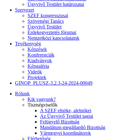
Ügyvivő Testület határozatai
Szervezet
SZEF kongresszusai
Szövetségi Tanács
Ügyvivő Testület
Érdekegyeztetés fórumai
Nemzetközi kapcsolataink
Tevékenység
Képzések
Konferenciák
Kiadványok
Képgaléria
Videók
Projektek
GINOP_PLUSZ-3.2.3-24-2024-00049
Rólunk
Kik vagyunk?
Tisztségviselők
A SZEF elnöke, alelnökei
Az Ügyvivő Testület tagjai
Felügyelő Bizottság
Mandátum-megállapító Bizottság
Vármegyei koordinátorok
Elérhetőség