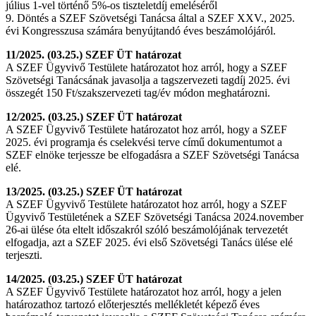
július 1-vel történő 5%-os tiszteletdíj emeléséről
9. Döntés a SZEF Szövetségi Tanácsa által a SZEF XXV., 2025.
évi Kongresszusa számára benyújtandó éves beszámolójáról.
11/2025. (03.25.) SZEF ÜT határozat
A SZEF Ügyvivő Testülete határozatot hoz arról, hogy a SZEF
Szövetségi Tanácsának javasolja a tagszervezeti tagdíj 2025. évi
összegét 150 Ft/szakszervezeti tag/év módon meghatározni.
12/2025. (03.25.) SZEF ÜT határozat
A SZEF Ügyvivő Testülete határozatot hoz arról, hogy a SZEF
2025. évi programja és cselekvési terve című dokumentumot a
SZEF elnöke terjessze be elfogadásra a SZEF Szövetségi Tanácsa
elé.
13/2025. (03.25.) SZEF ÜT határozat
A SZEF Ügyvivő Testülete határozatot hoz arról, hogy a SZEF
Ügyvivő Testületének a SZEF Szövetségi Tanácsa 2024.november
26-ai ülése óta eltelt időszakról szóló beszámolójának tervezetét
elfogadja, azt a SZEF 2025. évi első Szövetségi Tanács ülése elé
terjeszti.
14/2025. (03.25.) SZEF ÜT határozat
A SZEF Ügyvivő Testülete határozatot hoz arról, hogy a jelen
határozathoz tartozó előterjesztés mellékletét képező éves