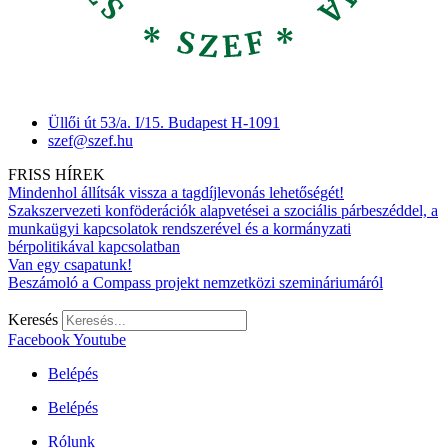
Üllői út 53/a. I/15. Budapest H-1091
szef@szef.hu
FRISS HÍREK
Mindenhol állítsák vissza a tagdíjlevonás lehetőségét!
Szakszervezeti konföderációk alapvetései a szociális párbeszéddel, a
munkaügyi kapcsolatok rendszerével és a kormányzati
bérpolitikával kapcsolatban
Van egy csapatunk!
Beszámoló a Compass projekt nemzetközi szemináriumáról
Keresés
Facebook
Youtube
Belépés
Belépés
Rólunk