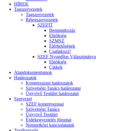
HÍREK
Tagszervezetek
Tagszervezetek
Rétegszervezetek
SZEFIT
Bemutatkozás
Elnökség
SZMSZ
Elérhetőségek
Csatlakozz!
SZEF Nyugdíjas Választmánya
Elnökség
Cikkek
Alapdokumentumok
Határozatok
Kongresszusi határozatok
Szövetségi Tanács határozatai
Ügyvivő Testület határozatai
Szervezet
SZEF kongresszusai
Szövetségi Tanács
Ügyvivő Testület
Érdekegyeztetés fórumai
Nemzetközi kapcsolataink
Tevékenység