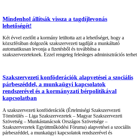
Mindenhol állítsák vissza a tagdíjlevonás
lehetőségét!
Két évvel ezelőtt a kormány letiltotta azt a lehetőséget, hogy a
közszférában dolgozók szakszervezeti tagdíját a munkáltató
automatikusan levonja a fizetésből és továbbítsa a
szakszervezeteknek. Ezzel rengeteg felesleges adminisztrációs terhet
Szakszervezeti konföderációk alapvetései a szociális
párbeszéddel, a munkaügyi kapcsolatok
rendszerével és a kormányzati bérpolitikával
kapcsolatban
A szakszervezeti konföderációk (Értelmiségi Szakszervezeti
Tömörülés – Liga Szakszervezetek – Magyar Szakszervezeti
Szövetség – Munkástanácsok Országos Szövetsége –
Szakszervezetek Együttműködési Fóruma) alapvetései a szociális
párbeszéddel, a munkaügyi kapcsolatok rendszerével és