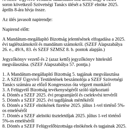
soron következő Szövetségi Tanács ülését a SZEF elnöke 2025.
április 8-ára hívja össze.
Az ülés javasolt napirendje:
Napirend előtt:
A Mandátum-megállapító Bizottság jelentésének elfogadása a 2025.
évi taglétszámokról és mandátum számokról. (SZEF Alapszabálya
26. e., 49/A, 83. és SZEF SZMSZ 8. b. pontok alapján.)
Jegyzőkönyv vezető és 2 (azaz kettő) jegyzőkönyv hitelesítő
megválasztása. (SZEF Alapszabálya 57. pontja.)
1. A Mandátum-megállapító Bizottság 5. tagjának megválasztása
2. A SZEF Ügyvivő Testületének beszámolója a SZEF Szövetségi
Tanács számára az előző Kongresszus óta végzett munkáról
3. A Felügyelő Bizottság tevékenységéről szóló tájékoztató
4. Döntés a SZEF 2025. évi programjáról és cselekvési tervéről
5. Döntés a SZEF 2025. évi tagdíjának mértékéről
6. Döntés a SZEF elnökének fizetése 2025. július 1-vel történő 5%-
os emeléséről
7. Döntés a SZEF alelnöki tiszteletdíjak 2025. július 1-vel történő
5%-os emeléséről
8. Döntés a SZEF Felügyelőbizottsága elnökének és tagjainak 2025.