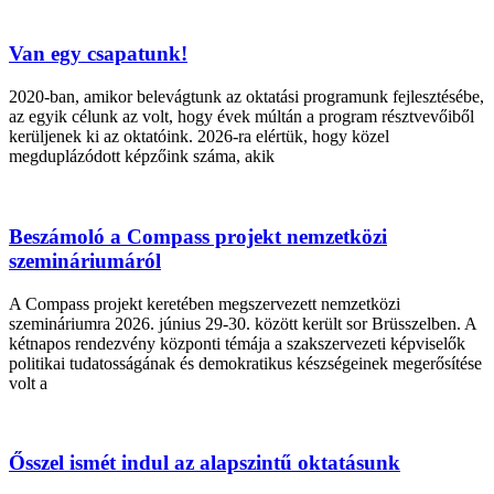
Van egy csapatunk!
2020-ban, amikor belevágtunk az oktatási programunk fejlesztésébe,
az egyik célunk az volt, hogy évek múltán a program résztvevőiből
kerüljenek ki az oktatóink. 2026-ra elértük, hogy közel
megduplázódott képzőink száma, akik
Beszámoló a Compass projekt nemzetközi
szemináriumáról
A Compass projekt keretében megszervezett nemzetközi
szemináriumra 2026. június 29-30. között került sor Brüsszelben. A
kétnapos rendezvény központi témája a szakszervezeti képviselők
politikai tudatosságának és demokratikus készségeinek megerősítése
volt a
Ősszel ismét indul az alapszintű oktatásunk