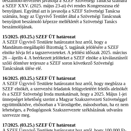
beszámoló-tervezetet javasolja a SZEF Szövetségi Tanácsa számára
a SZEF XXV. (2025. május 23-ai) évi rendes Kongresszusa elé
benyújtani. Egyúttal azt is javasolja a SZEF Szövetségi Tanácsa
számára, hogy az Ügyvivő Testület által a Szövetségi Tanácsnak
benyújtott beszámoló képezze mellékletét a Szövetségi Tanács
beszámolójának.
15/2025. (03.25.) SZEF ÜT határozat
A SZEF Ügyvivő Testülete határozatot hoz arról, hogy a
Mandátum-megállapító Bizottság 5. tagjának jelölésére a SZEF
elnöke hívja fel a tagszervezeteket. A jelölési időszak 2025. március
26 – április 4. A beérkezett jelölteket a SZEF elnöke a kiválasztásról
szóló döntésre terjessze a SZEF soron következő Szövetségi
Tanácsának ülése elé.
16/2025. (03.25.) SZEF ÜT határozat
A SZEF Ügyvivő Testülete határozatot hoz arról, hogy megbízza a
SZEF elnökét, a szervezési feladatok felügyeletéért felelős alelnökét
és a SZEF Szövetségi Iroda munkatársait, hogy a 2025. Május 1-jei
ünnepséget lehetőség szerint a Magyar Szakszervezeti Szövetséggel
együttműködve, elsősorban a Városligetbe, másodsorban, ha ez nem
lehetséges, a Pedagógusok Szakszervezete székházának udvarára
szervezze meg.
17/2025. (03.25.) SZEF ÜT határozat
A SZEF Ügyvivő Testülete határozatot hoz arról, hogy 100.000 Ft-