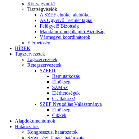
Kik vagyunk?
Tisztségviselők
A SZEF elnöke, alelnökei
Az Ügyvivő Testület tagjai
Felügyelő Bizottság
Mandátum-megállapító Bizottság
Vármegyei koordinátorok
Elérhetőség
HÍREK
Tagszervezetek
Tagszervezetek
Rétegszervezetek
SZEFIT
Bemutatkozás
Elnökség
SZMSZ
Elérhetőségek
Csatlakozz!
SZEF Nyugdíjas Választmánya
Elnökség
Cikkek
Alapdokumentumok
Határozatok
Kongresszusi határozatok
Szövetségi Tanács határozatai