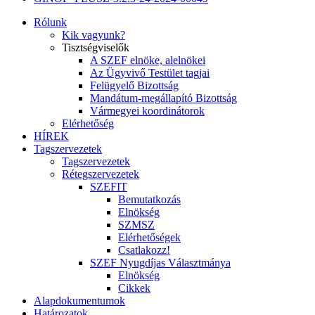
Rólunk
Kik vagyunk?
Tisztségviselők
A SZEF elnöke, alelnökei
Az Ügyvivő Testület tagjai
Felügyelő Bizottság
Mandátum-megállapító Bizottság
Vármegyei koordinátorok
Elérhetőség
HÍREK
Tagszervezetek
Tagszervezetek
Rétegszervezetek
SZEFIT
Bemutatkozás
Elnökség
SZMSZ
Elérhetőségek
Csatlakozz!
SZEF Nyugdíjas Választmánya
Elnökség
Cikkek
Alapdokumentumok
Határozatok