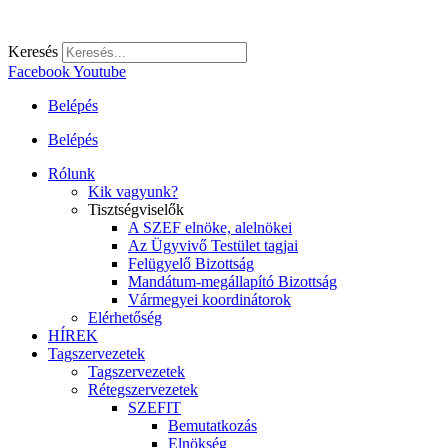
Keresés
Facebook
Youtube
Belépés
Belépés
Rólunk
Kik vagyunk?
Tisztségviselők
A SZEF elnöke, alelnökei
Az Ügyvivő Testület tagjai
Felügyelő Bizottság
Mandátum-megállapító Bizottság
Vármegyei koordinátorok
Elérhetőség
HÍREK
Tagszervezetek
Tagszervezetek
Rétegszervezetek
SZEFIT
Bemutatkozás
Elnökség