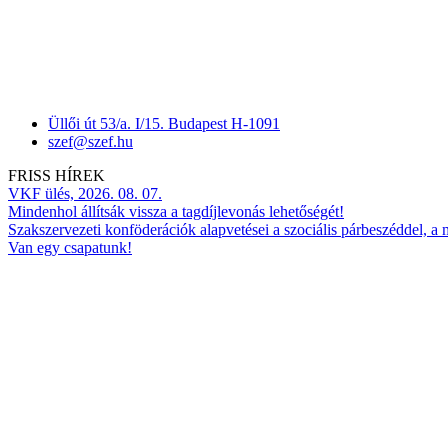
Üllői út 53/a. I/15. Budapest H-1091
szef@szef.hu
FRISS HÍREK
VKF ülés, 2026. 08. 07.
Mindenhol állítsák vissza a tagdíjlevonás lehetőségét!
Szakszervezeti konföderációk alapvetései a szociális párbeszéddel, a
Van egy csapatunk!