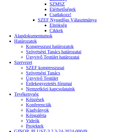
SZMSZ
Elérhetőségek
Csatlakozz!
SZEF Nyugdíjas Választmánya
Elnökség
Cikkek
Alapdokumentumok
Határozatok
Kongresszusi határozatok
Szövetségi Tanács határozatai
Ügyvivő Testület határozatai
Szervezet
SZEF kongresszusai
Szövetségi Tanács
Ügyvivő Testület
Érdekegyeztetés fórumai
Nemzetközi kapcsolataink
Tevékenység
Képzések
Konferenciák
Kiadványok
Képgaléria
Videók
Projektek
GINOP_PLUSZ-3.2.3-24-2024-00049