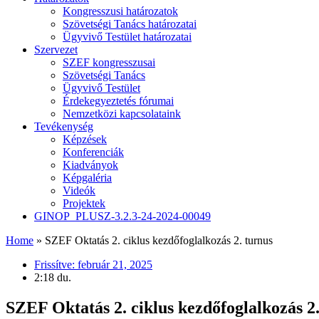
Kongresszusi határozatok
Szövetségi Tanács határozatai
Ügyvivő Testület határozatai
Szervezet
SZEF kongresszusai
Szövetségi Tanács
Ügyvivő Testület
Érdekegyeztetés fórumai
Nemzetközi kapcsolataink
Tevékenység
Képzések
Konferenciák
Kiadványok
Képgaléria
Videók
Projektek
GINOP_PLUSZ-3.2.3-24-2024-00049
Home
»
SZEF Oktatás 2. ciklus kezdőfoglalkozás 2. turnus
Frissítve:
február 21, 2025
2:18 du.
SZEF Oktatás 2. ciklus kezdőfoglalkozás 2