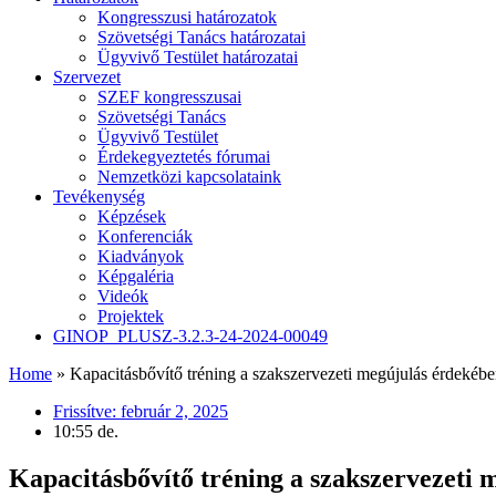
Kongresszusi határozatok
Szövetségi Tanács határozatai
Ügyvivő Testület határozatai
Szervezet
SZEF kongresszusai
Szövetségi Tanács
Ügyvivő Testület
Érdekegyeztetés fórumai
Nemzetközi kapcsolataink
Tevékenység
Képzések
Konferenciák
Kiadványok
Képgaléria
Videók
Projektek
GINOP_PLUSZ-3.2.3-24-2024-00049
Home
»
Kapacitásbővítő tréning a szakszervezeti megújulás érdekéb
Frissítve:
február 2, 2025
10:55 de.
Kapacitásbővítő tréning a szakszervezeti 