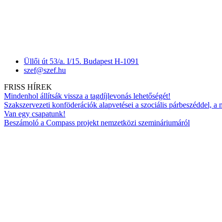
Üllői út 53/a. I/15. Budapest H-1091
szef@szef.hu
FRISS HÍREK
Mindenhol állítsák vissza a tagdíjlevonás lehetőségét!
Szakszervezeti konföderációk alapvetései a szociális párbeszéddel, a
Van egy csapatunk!
Beszámoló a Compass projekt nemzetközi szemináriumáról