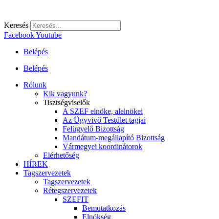
Keresés
Facebook
Youtube
Belépés
Belépés
Rólunk
Kik vagyunk?
Tisztségviselők
A SZEF elnöke, alelnökei
Az Ügyvivő Testület tagjai
Felügyelő Bizottság
Mandátum-megállapító Bizottság
Vármegyei koordinátorok
Elérhetőség
HÍREK
Tagszervezetek
Tagszervezetek
Rétegszervezetek
SZEFIT
Bemutatkozás
Elnökség