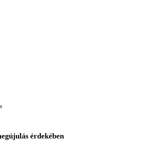
en
megújulás érdekében