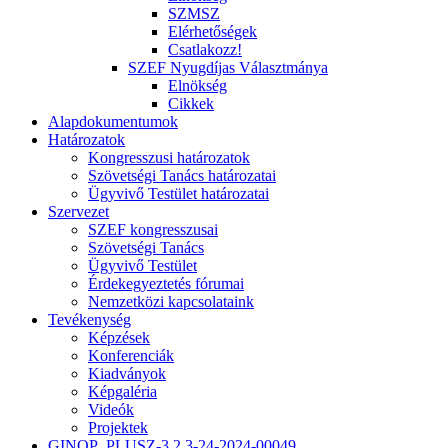
SZMSZ
Elérhetőségek
Csatlakozz!
SZEF Nyugdíjas Választmánya
Elnökség
Cikkek
Alapdokumentumok
Határozatok
Kongresszusi határozatok
Szövetségi Tanács határozatai
Ügyvivő Testület határozatai
Szervezet
SZEF kongresszusai
Szövetségi Tanács
Ügyvivő Testület
Érdekegyeztetés fórumai
Nemzetközi kapcsolataink
Tevékenység
Képzések
Konferenciák
Kiadványok
Képgaléria
Videók
Projektek
GINOP_PLUSZ-3.2.3-24-2024-00049