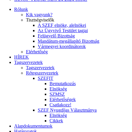
Rólunk
Kik vagyunk?
Tisztségviselők
A SZEF elnöke, alelnökei
Az Ügyvivő Testület tagjai
Felügyelő Bizottság
Mandátum-megállapító Bizottság
Vármegyei koordinátorok
Elérhetőség
HÍREK
Tagszervezetek
Tagszervezetek
Rétegszervezetek
SZEFIT
Bemutatkozás
Elnökség
SZMSZ
Elérhetőségek
Csatlakozz!
SZEF Nyugdíjas Választmánya
Elnökség
Cikkek
Alapdokumentumok
Határozatok