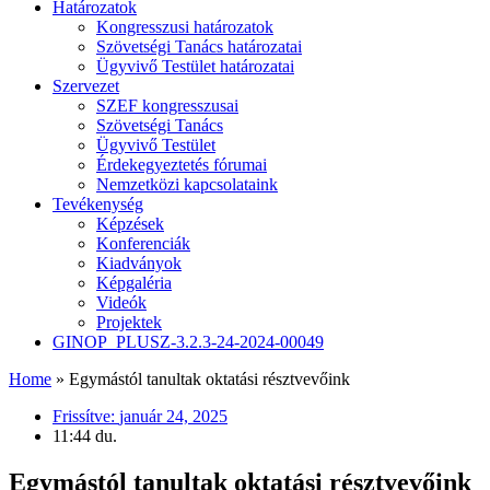
Határozatok
Kongresszusi határozatok
Szövetségi Tanács határozatai
Ügyvivő Testület határozatai
Szervezet
SZEF kongresszusai
Szövetségi Tanács
Ügyvivő Testület
Érdekegyeztetés fórumai
Nemzetközi kapcsolataink
Tevékenység
Képzések
Konferenciák
Kiadványok
Képgaléria
Videók
Projektek
GINOP_PLUSZ-3.2.3-24-2024-00049
Home
»
Egymástól tanultak oktatási résztvevőink
Frissítve:
január 24, 2025
11:44 du.
Egymástól tanultak oktatási résztvevőink