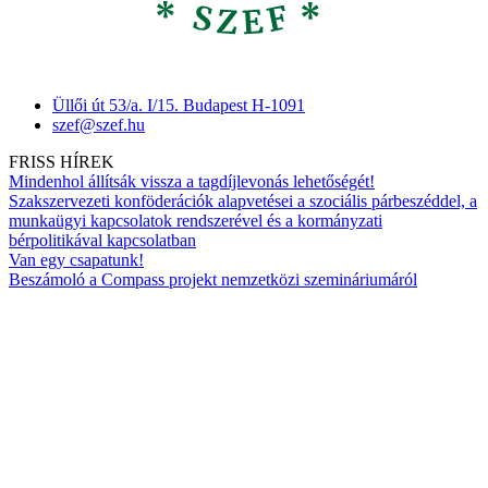
Üllői út 53/a. I/15. Budapest H-1091
szef@szef.hu
FRISS HÍREK
Mindenhol állítsák vissza a tagdíjlevonás lehetőségét!
Szakszervezeti konföderációk alapvetései a szociális párbeszéddel, a
munkaügyi kapcsolatok rendszerével és a kormányzati
bérpolitikával kapcsolatban
Van egy csapatunk!
Beszámoló a Compass projekt nemzetközi szemináriumáról