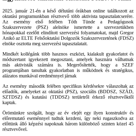
2025. január 21-én a késő délutáni órákban online találkozott az
oktatási programunkban résztvevő több aktivista tapasztalatcserére.
Az esemény első felében Tóth Tünde a Pedagógusok
Szakszervezete (PSZ) alelnöke ismertette a szervezetükben
hónapokkal ezelőtt elindított szervezési folyamatokat, majd Gregor
Anikó az ELTE Felsőoktatási Dolgozók Szakszervezetének (FDSZ)
elnöke osztotta meg szervezési tapasztalatait.
Mindkét kollégánk több hasznos eszközt, kialakult gyakorlatot és
módszertant igyekezett megosztani, amelyek hasznára válhatnak
más aktivisták számára is. Megerősítették, hogy a SZEF
programjában tanultak gyakorlatban is működnek és stratégikus,
alázatos munkával eredménnyel járnak
Az esemény második felében specifikus kérdésekre válaszoltak az
előadók, amelyeket az oktatási (PSZ), szociális (BDDSZ, SZÁD,
SZTDSZ) és kutatási (TDDSZ) területről érkező résztvevőktől
kaptak.
Örömünkre szolgált, hogy az év elejét egy ilyen konstruktív és
előremutató eseménnyel tudtuk kezdeni, így neki rugaszkodva az
előttünk álló képzési napoknak három különböző szinten közel 45
résztvevővel.