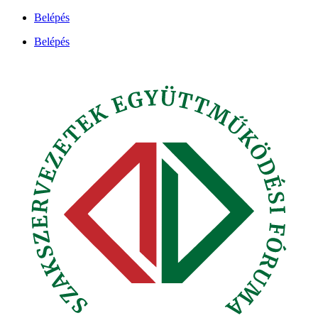
Ugrás
Belépés
a
Belépés
tartalomhoz