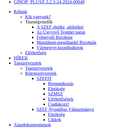
GINOP_PLUSZ-3.2.3-24-2024-00049
Rólunk
Kik vagyunk?
Tisztségviselők
A SZEF elnöke, alelnökei
Az Ügyvivő Testület tagjai
Felügyelő Bizottság
Mandátum-megállapító Bizottság
Vármegyei koordinátorok
Elérhetőség
HÍREK
Tagszervezetek
Tagszervezetek
Rétegszervezetek
SZEFIT
Bemutatkozás
Elnökség
SZMSZ
Elérhetőségek
Csatlakozz!
SZEF Nyugdíjas Választmánya
Elnökség
Cikkek
Alapdokumentumok