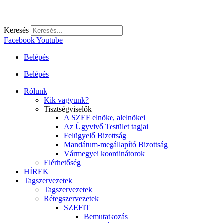
Keresés
Facebook
Youtube
Belépés
Belépés
Rólunk
Kik vagyunk?
Tisztségviselők
A SZEF elnöke, alelnökei
Az Ügyvivő Testület tagjai
Felügyelő Bizottság
Mandátum-megállapító Bizottság
Vármegyei koordinátorok
Elérhetőség
HÍREK
Tagszervezetek
Tagszervezetek
Rétegszervezetek
SZEFIT
Bemutatkozás