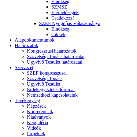
Elnökség
SZMSZ
Elérhetőségek
Csatlakozz!
SZEF Nyugdíjas Választmánya
Elnökség
Cikkek
Alapdokumentumok
Határozatok
Kongresszusi határozatok
Szövetségi Tanács határozatai
Ügyvivő Testület határozatai
Szervezet
SZEF kongresszusai
Szövetségi Tanács
Ügyvivő Testület
Érdekegyeztetés fórumai
Nemzetközi kapcsolataink
Tevékenység
Képzések
Konferenciák
Kiadványok
Képgaléria
Videók
Projektek