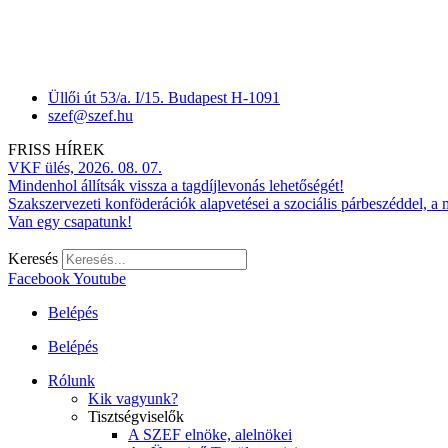
Üllői út 53/a. I/15. Budapest H-1091
szef@szef.hu
FRISS HÍREK
VKF ülés, 2026. 08. 07.
Mindenhol állítsák vissza a tagdíjlevonás lehetőségét!
Szakszervezeti konföderációk alapvetései a szociális párbeszéddel, a
Van egy csapatunk!
Keresés
Facebook
Youtube
Belépés
Belépés
Rólunk
Kik vagyunk?
Tisztségviselők
A SZEF elnöke, alelnökei