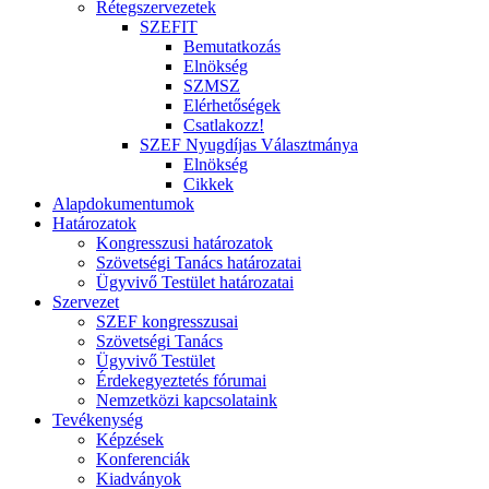
Rétegszervezetek
SZEFIT
Bemutatkozás
Elnökség
SZMSZ
Elérhetőségek
Csatlakozz!
SZEF Nyugdíjas Választmánya
Elnökség
Cikkek
Alapdokumentumok
Határozatok
Kongresszusi határozatok
Szövetségi Tanács határozatai
Ügyvivő Testület határozatai
Szervezet
SZEF kongresszusai
Szövetségi Tanács
Ügyvivő Testület
Érdekegyeztetés fórumai
Nemzetközi kapcsolataink
Tevékenység
Képzések
Konferenciák
Kiadványok