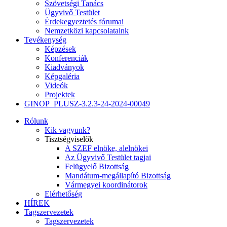
Szövetségi Tanács
Ügyvivő Testület
Érdekegyeztetés fórumai
Nemzetközi kapcsolataink
Tevékenység
Képzések
Konferenciák
Kiadványok
Képgaléria
Videók
Projektek
GINOP_PLUSZ-3.2.3-24-2024-00049
Rólunk
Kik vagyunk?
Tisztségviselők
A SZEF elnöke, alelnökei
Az Ügyvivő Testület tagjai
Felügyelő Bizottság
Mandátum-megállapító Bizottság
Vármegyei koordinátorok
Elérhetőség
HÍREK
Tagszervezetek
Tagszervezetek