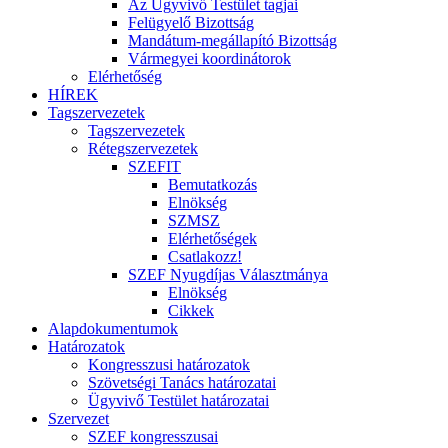
Az Ügyvivő Testület tagjai
Felügyelő Bizottság
Mandátum-megállapító Bizottság
Vármegyei koordinátorok
Elérhetőség
HÍREK
Tagszervezetek
Tagszervezetek
Rétegszervezetek
SZEFIT
Bemutatkozás
Elnökség
SZMSZ
Elérhetőségek
Csatlakozz!
SZEF Nyugdíjas Választmánya
Elnökség
Cikkek
Alapdokumentumok
Határozatok
Kongresszusi határozatok
Szövetségi Tanács határozatai
Ügyvivő Testület határozatai
Szervezet
SZEF kongresszusai