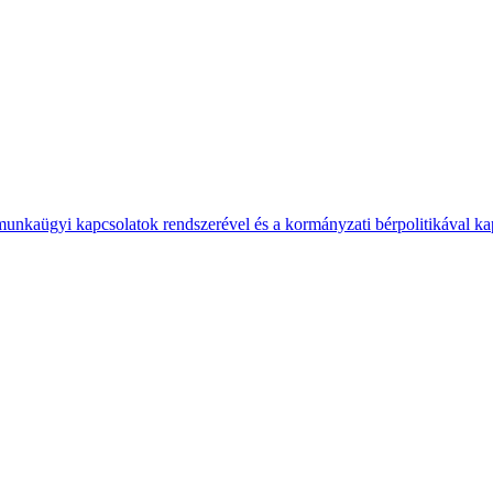
 munkaügyi kapcsolatok rendszerével és a kormányzati bérpolitikával k