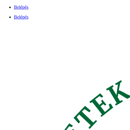
Ugrás
Belépés
a
Belépés
tartalomhoz