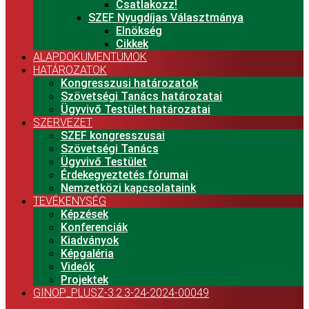
Csatlakozz!
SZEF Nyugdíjas Választmánya
Elnökség
Cikkek
ALAPDOKUMENTUMOK
HATÁROZATOK
Kongresszusi határozatok
Szövetségi Tanács határozatai
Ügyvivő Testület határozatai
SZERVEZET
SZEF kongresszusai
Szövetségi Tanács
Ügyvivő Testület
Érdekegyeztetés fórumai
Nemzetközi kapcsolataink
TEVÉKENYSÉG
Képzések
Konferenciák
Kiadványok
Képgaléria
Videók
Projektek
GINOP_PLUSZ-3.2.3-24-2024-00049