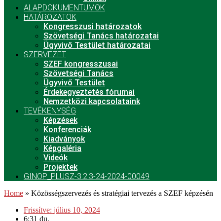
ALAPDOKUMENTUMOK
HATÁROZATOK
Kongresszusi határozatok
Szövetségi Tanács határozatai
Ügyvivő Testület határozatai
SZERVEZET
SZEF kongresszusai
Szövetségi Tanács
Ügyvivő Testület
Érdekegyeztetés fórumai
Nemzetközi kapcsolataink
TEVÉKENYSÉG
Képzések
Konferenciák
Kiadványok
Képgaléria
Videók
Projektek
GINOP_PLUSZ-3.2.3-24-2024-00049
Home
»
Közösségszervezés és stratégiai tervezés a SZEF képzésén
Frissítve:
július 10, 2024
6:31 du.