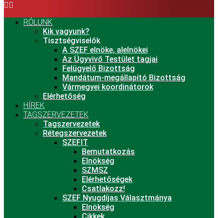
RÓLUNK
Kik vagyunk?
Tisztségviselők
A SZEF elnöke, alelnökei
Az Ügyvivő Testület tagjai
Felügyelő Bizottság
Mandátum-megállapító Bizottság
Vármegyei koordinátorok
Elérhetőség
HÍREK
TAGSZERVEZETEK
Tagszervezetek
Rétegszervezetek
SZEFIT
Bemutatkozás
Elnökség
SZMSZ
Elérhetőségek
Csatlakozz!
SZEF Nyugdíjas Választmánya
Elnökség
Cikkek