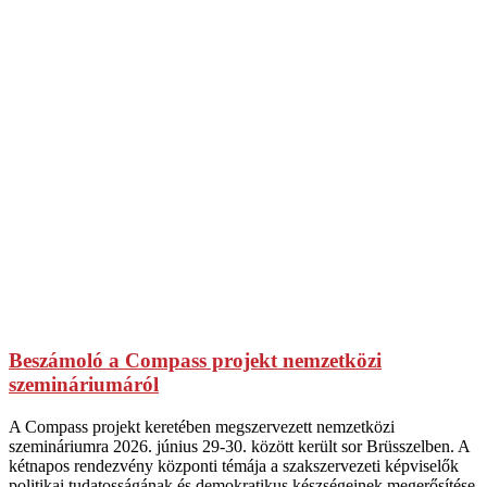
Beszámoló a Compass projekt nemzetközi
szemináriumáról
A Compass projekt keretében megszervezett nemzetközi
szemináriumra 2026. június 29-30. között került sor Brüsszelben. A
kétnapos rendezvény központi témája a szakszervezeti képviselők
politikai tudatosságának és demokratikus készségeinek megerősítése