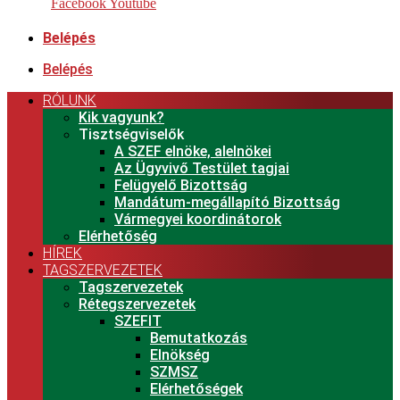
Facebook
Youtube
Belépés
Belépés
RÓLUNK
Kik vagyunk?
Tisztségviselők
A SZEF elnöke, alelnökei
Az Ügyvivő Testület tagjai
Felügyelő Bizottság
Mandátum-megállapító Bizottság
Vármegyei koordinátorok
Elérhetőség
HÍREK
TAGSZERVEZETEK
Tagszervezetek
Rétegszervezetek
SZEFIT
Bemutatkozás
Elnökség
SZMSZ
Elérhetőségek