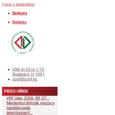
Ugrás a tartalomhoz
Belépés
Belépés
Üllői út 53/a. I/15.
Budapest H-1091
szef@szef.hu
FRISS HÍREK
VKF ülés, 2026. 08. 07.
Mindenhol állítsák vissza a
tagdíjlevonás
lehetőségét!