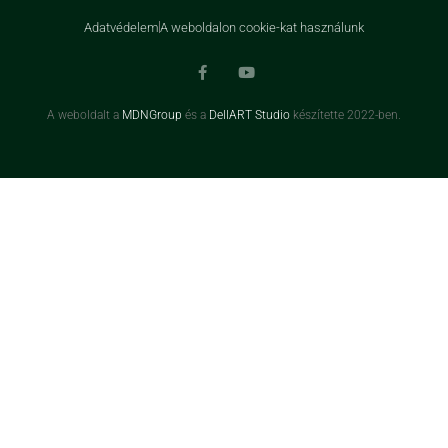
Adatvédelem
A weboldalon cookie-kat használunk
A weboldalt a
MDNGroup
és a
DellART Studio
készítette 2022-ben.