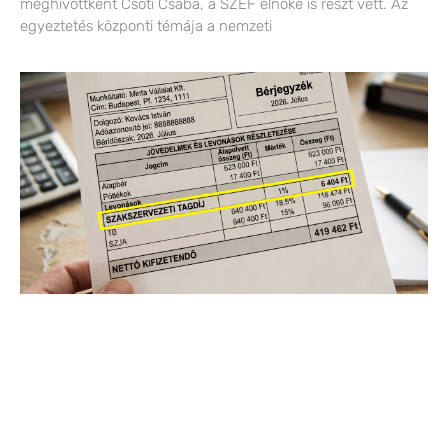
meghívottként Csóti Csaba, a SZEF elnöke is részt vett. Az
egyeztetés központi témája a nemzeti