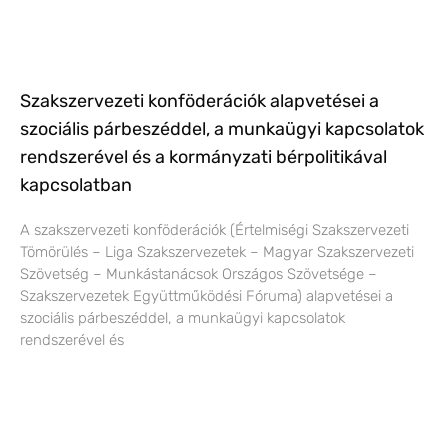
Szakszervezeti konföderációk alapvetései a
szociális párbeszéddel, a munkaügyi kapcsolatok
rendszerével és a kormányzati bérpolitikával
kapcsolatban
A szakszervezeti konföderációk (Értelmiségi Szakszervezeti
Tömörülés – Liga Szakszervezetek – Magyar Szakszervezeti
Szövetség – Munkástanácsok Országos Szövetsége –
Szakszervezetek Együttműködési Fóruma) alapvetései a
szociális párbeszéddel, a munkaügyi kapcsolatok
rendszerével és