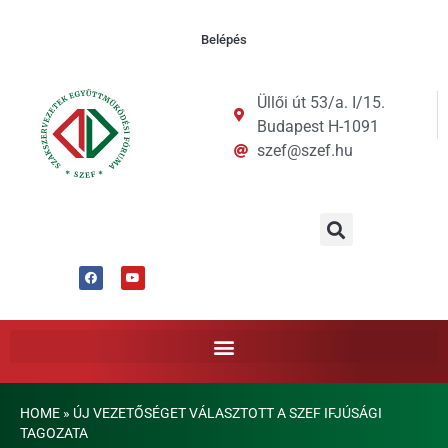
Belépés
Üllői út 53/a. I/15.
Budapest H-1091
szef@szef.hu
HOME
»
ÚJ VEZETŐSÉGET VÁLASZTOTT A SZEF IFJÚSÁGI
TAGOZATA