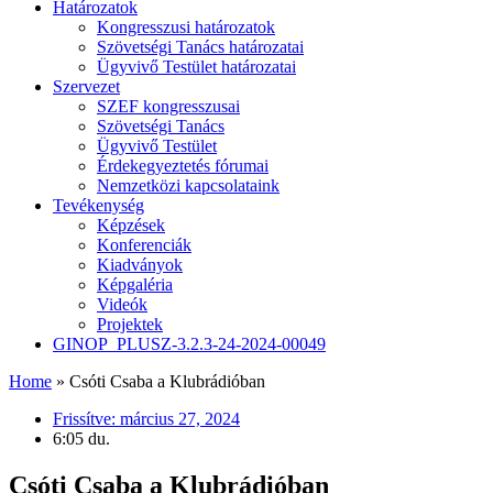
Határozatok
Kongresszusi határozatok
Szövetségi Tanács határozatai
Ügyvivő Testület határozatai
Szervezet
SZEF kongresszusai
Szövetségi Tanács
Ügyvivő Testület
Érdekegyeztetés fórumai
Nemzetközi kapcsolataink
Tevékenység
Képzések
Konferenciák
Kiadványok
Képgaléria
Videók
Projektek
GINOP_PLUSZ-3.2.3-24-2024-00049
Home
»
Csóti Csaba a Klubrádióban
Frissítve:
március 27, 2024
6:05 du.
Csóti Csaba a Klubrádióban