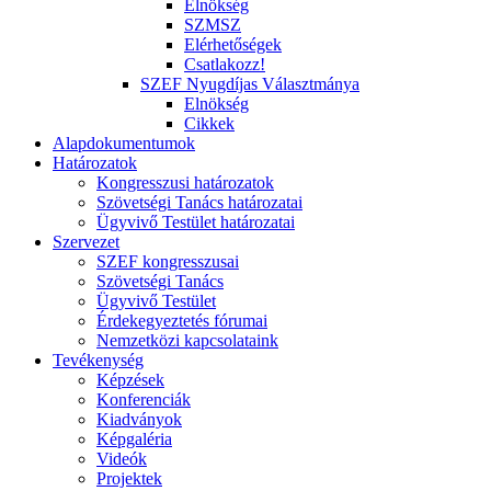
Elnökség
SZMSZ
Elérhetőségek
Csatlakozz!
SZEF Nyugdíjas Választmánya
Elnökség
Cikkek
Alapdokumentumok
Határozatok
Kongresszusi határozatok
Szövetségi Tanács határozatai
Ügyvivő Testület határozatai
Szervezet
SZEF kongresszusai
Szövetségi Tanács
Ügyvivő Testület
Érdekegyeztetés fórumai
Nemzetközi kapcsolataink
Tevékenység
Képzések
Konferenciák
Kiadványok
Képgaléria
Videók
Projektek