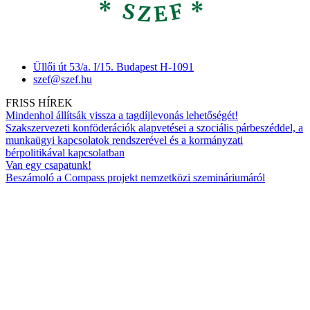
Üllői út 53/a. I/15. Budapest H-1091
szef@szef.hu
FRISS HÍREK
Mindenhol állítsák vissza a tagdíjlevonás lehetőségét!
Szakszervezeti konföderációk alapvetései a szociális párbeszéddel, a
munkaügyi kapcsolatok rendszerével és a kormányzati
bérpolitikával kapcsolatban
Van egy csapatunk!
Beszámoló a Compass projekt nemzetközi szemináriumáról