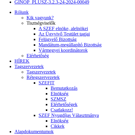
GINOP_PLUSZ-3.2.3-24-2024-00049
Rólunk
Kik vagyunk?
Tisztségviselők
A SZEF elnöke, alelnökei
Az Ügyvivő Testület tagjai
Felügyelő Bizottság
Mandátum-megállapító Bizottság
Vármegyei koordinátorok
Elérhetőség
HÍREK
Tagszervezetek
Tagszervezetek
Rétegszervezetek
SZEFIT
Bemutatkozás
Elnökség
SZMSZ
Elérhetőségek
Csatlakozz!
SZEF Nyugdíjas Választmánya
Elnökség
Cikkek
Alapdokumentumok