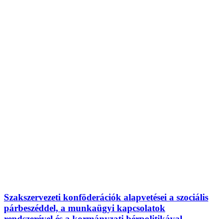
Szakszervezeti konföderációk alapvetései a szociális
párbeszéddel, a munkaügyi kapcsolatok
rendszerével és a kormányzati bérpolitikával