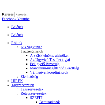
Keresés
Facebook
Youtube
Belépés
Belépés
Rólunk
Kik vagyunk?
Tisztségviselők
A SZEF elnöke, alelnökei
Az Ügyvivő Testület tagjai
Felügyelő Bizottság
Mandátum-megállapító Bizottság
Vármegyei koordinátorok
Elérhetőség
HÍREK
Tagszervezetek
Tagszervezetek
Rétegszervezetek
SZEFIT
Bemutatkozás