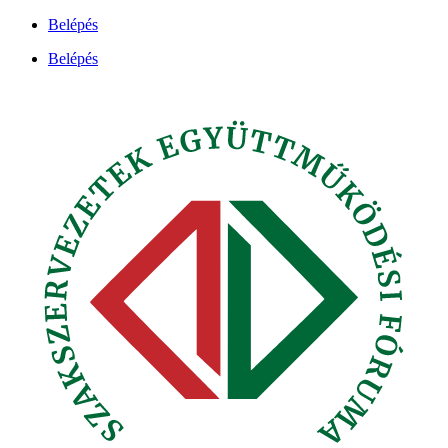
Ugrás
Belépés
a
Belépés
tartalomhoz