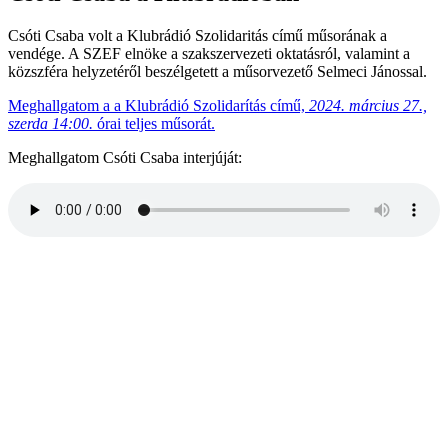
Csóti Csaba volt a Klubrádió Szolidaritás című műsorának a
vendége. A SZEF elnöke a szakszervezeti oktatásról, valamint a
közszféra helyzetéről beszélgetett a műsorvezető Selmeci Jánossal.
Meghallgatom a a Klubrádió Szolidarítás című,
2024. március 27.,
szerda 14:00.
órai teljes műsorát.
Meghallgatom Csóti Csaba interjúját: