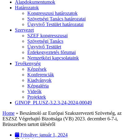
Alapdokumentumok
Határozatok
Kongresszusi határozatok
Szövetségi Tanács határozatai
Ügyvivő Testület határozatai
Szervezet
SZEF kongresszusai
Szövetségi Tanács
Ügyvivő Testület
Érdekegyeztetés fórumai
Nemzetközi kapcsolataink
Tevékenység
Képzések
Konferenciák
Kiadványok
Képgaléria
Videók
Projektek
GINOP_PLUSZ-3.2.3-24-2024-00049
Home
»
Beszámoló az Európai Szakszervezeti Szövetség, az
ESZSZ Végrehajtó Bizottsága (VB) 2023. december 6-7-i,
Brüsszelben tartott üléséről
Frissítve:
január 1, 2024