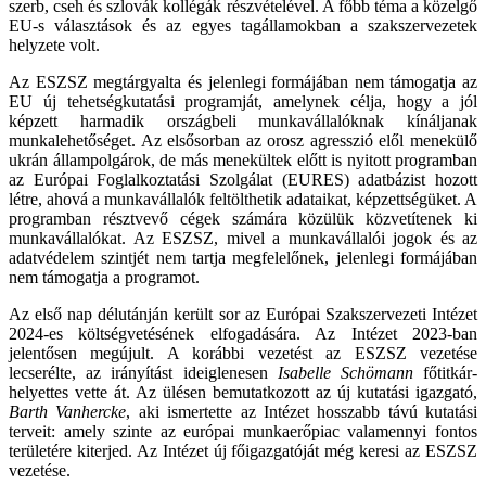
szerb, cseh és szlovák kollégák részvételével. A főbb téma a közelgő
EU-s választások és az egyes tagállamokban a szakszervezetek
helyzete volt.
Az ESZSZ megtárgyalta és jelenlegi formájában nem támogatja az
EU új tehetségkutatási programját, amelynek célja, hogy a jól
képzett harmadik országbeli munkavállalóknak kínáljanak
munkalehetőséget. Az elsősorban az orosz agresszió elől menekülő
ukrán állampolgárok, de más menekültek előtt is nyitott programban
az Európai Foglalkoztatási Szolgálat (EURES) adatbázist hozott
létre, ahová a munkavállalók feltölthetik adataikat, képzettségüket. A
programban résztvevő cégek számára közülük közvetítenek ki
munkavállalókat. Az ESZSZ, mivel a munkavállalói jogok és az
adatvédelem szintjét nem tartja megfelelőnek, jelenlegi formájában
nem támogatja a programot.
Az első nap délutánján került sor az Európai Szakszervezeti Intézet
2024-es költségvetésének elfogadására. Az Intézet 2023-ban
jelentősen megújult. A korábbi vezetést az ESZSZ vezetése
lecserélte, az irányítást ideiglenesen
Isabelle Schömann
főtitkár-
helyettes vette át. Az ülésen bemutatkozott az új kutatási igazgató,
Barth Vanhercke
, aki ismertette az Intézet hosszabb távú kutatási
terveit: amely szinte az európai munkaerőpiac valamennyi fontos
területére kiterjed. Az Intézet új főigazgatóját még keresi az ESZSZ
vezetése.