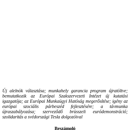
Új alelnök választása; munkahely garancia program újratöltve;
bemutatkozik az Európai Szakszervezeti Intézet új kutatási
igazgatója; az Európai Munkaügyi Hatóság megerősítése; igény az
európai szociális párbeszéd fejlesztésére; a távmunka
újraszabályozása; szerveződő brüsszeli euródemonstráció;
szolidaritás a svédországi Tesla dolgozóival
Beszámoló