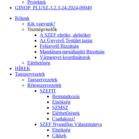
Projektek
GINOP_PLUSZ-3.2.3-24-2024-00049
Rólunk
Kik vagyunk?
Tisztségviselők
A SZEF elnöke, alelnökei
Az Ügyvivő Testület tagjai
Felügyelő Bizottság
Mandátum-megállapító Bizottság
Vármegyei koordinátorok
Elérhetőség
HÍREK
Tagszervezetek
Tagszervezetek
Rétegszervezetek
SZEFIT
Bemutatkozás
Elnökség
SZMSZ
Elérhetőségek
Csatlakozz!
SZEF Nyugdíjas Választmánya
Elnökség
Cikkek