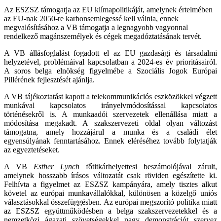
Az ESZSZ támogatja az EU klímapolitikáját, amelynek értelmében
az EU-nak 2050-re karbonsemlegessé kell válnia, ennek
megvalósításához a VB támogatja a legnagyobb vagyonnal
rendelkező magánszemélyek és cégek megadóztatásának tervét.
A VB állásfoglalást fogadott el az EU gazdasági és társadalmi
helyzetével, problémáival kapcsolatban a 2024-es év prioritásairól.
A soros belga elnökség figyelmébe a Szociális Jogok Európai
Pillérének fejlesztését ajánlja.
A VB tájékoztatást kapott a telekommunikációs eszközökkel végzett
munkával kapcsolatos irányelvmódosítással kapcsolatos
történésekről is. A munkaadói szervezetek ellenállása miatt a
módosítása megakadt. A szakszervezeti oldal olyan változást
támogatna, amely hozzájárul a munka és a családi élet
egyensúlyának fenntartásához. Ennek eléréséhez tovább folytatják
az egyeztetéseket.
A VB
Esther Lynch
főtitkárhelyettesi beszámolójával zárult,
amelynek hosszabb írásos változatát csak röviden egészítette ki.
Felhívta a figyelmet az ESZSZ kampányára, amely tisztes alkut
követel az európai munkavállalókkal, különösen a közelgő uniós
választásokkal összefüggésben. Az európai megszorító politika miatt
az ESZSZ együttműködésben a belga szakszervezetekkel és a
nemzetközi ágazati szövetségekkel nagy demonstrációt szervez