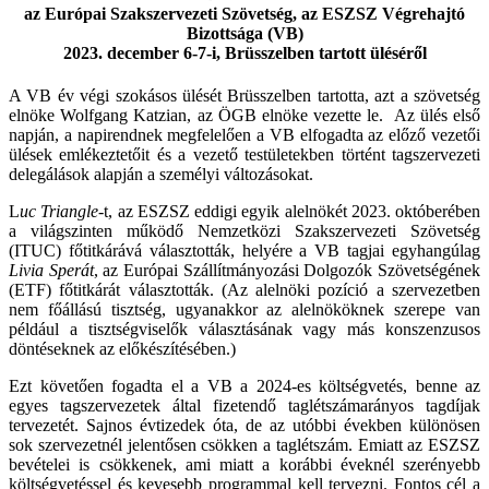
az Európai Szakszervezeti Szövetség, az ESZSZ Végrehajtó
Bizottsága (VB)
2023. december 6-7-i, Brüsszelben tartott üléséről
A VB év végi szokásos ülését Brüsszelben tartotta, azt a szövetség
elnöke Wolfgang Katzian, az ÖGB elnöke vezette le. Az ülés első
napján, a napirendnek megfelelően a VB elfogadta az előző vezetői
ülések emlékeztetőit és a vezető testületekben történt tagszervezeti
delegálások alapján a személyi változásokat.
L
uc Triangle
-t, az ESZSZ eddigi egyik alelnökét 2023. októberében
a világszinten működő Nemzetközi Szakszervezeti Szövetség
(ITUC) főtitkárává választották, helyére a VB tagjai egyhangúlag
Livia Sperát
, az Európai Szállítmányozási Dolgozók Szövetségének
(ETF) főtitkárát választották. (Az alelnöki pozíció a szervezetben
nem főállású tisztség, ugyanakkor az alelnököknek szerepe van
például a tisztségviselők választásának vagy más konszenzusos
döntéseknek az előkészítésében.)
Ezt követően fogadta el a VB a 2024-es költségvetés, benne az
egyes tagszervezetek által fizetendő taglétszámarányos tagdíjak
tervezetét. Sajnos évtizedek óta, de az utóbbi években különösen
sok szervezetnél jelentősen csökken a taglétszám. Emiatt az ESZSZ
bevételei is csökkenek, ami miatt a korábbi éveknél szerényebb
költségvetéssel és kevesebb programmal kell tervezni. Fontos cél a