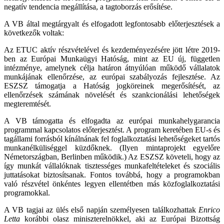
negatív tendencia megállítása, a tagtoborzás erősítése.
A VB által megtárgyalt és elfogadott legfontosabb előterjesztések a
következők voltak:
Az ETUC aktív részvételével és kezdeményezésére jött létre 2019-
ben az Európai Munkaügyi Hatóság, mint az EU új, független
intézménye, amelynek célja határon átnyúlóan működő vállalatok
munkájának ellenőrzése, az európai szabályozás fejlesztése. Az
ESZSZ támogatja a Hatóság jogköreinek megerősítését, az
ellenőrzések számának növelését és szankcionálási lehetőségek
megteremtését.
A VB támogatta és elfogadta az európai munkahelygarancia
programmal kapcsolatos előterjesztést. A program keretében EU-s és
tagállami forrásból kínálnának fel foglalkoztatási lehetőségeket tartós
munkanélküliséggel küzdőknek. (Ilyen mintaprojekt egyelőre
Németországban, Berlinben működik.) Az ESZSZ követeli, hogy az
így munkát vállalóknak tisztességes munkafeltételeket és szociális
juttatásokat biztosítsanak. Fontos továbbá, hogy a programokban
való részvétel önkéntes legyen ellentétben más közfoglalkoztatási
programokkal.
A VB tagjai az ülés első napján személyesen találkozhattak
Enrico
Letta
korábbi olasz miniszterelnökkel, aki az Európai Bizottság