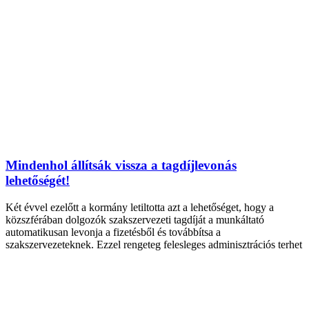
Mindenhol állítsák vissza a tagdíjlevonás
lehetőségét!
Két évvel ezelőtt a kormány letiltotta azt a lehetőséget, hogy a
közszférában dolgozók szakszervezeti tagdíját a munkáltató
automatikusan levonja a fizetésből és továbbítsa a
szakszervezeteknek. Ezzel rengeteg felesleges adminisztrációs terhet