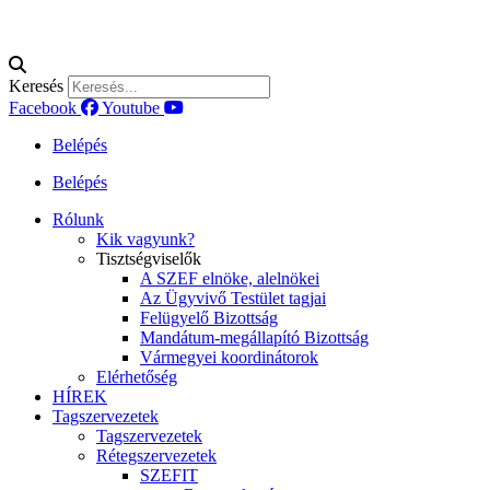
Keresés
Facebook
Youtube
Belépés
Belépés
Rólunk
Kik vagyunk?
Tisztségviselők
A SZEF elnöke, alelnökei
Az Ügyvivő Testület tagjai
Felügyelő Bizottság
Mandátum-megállapító Bizottság
Vármegyei koordinátorok
Elérhetőség
HÍREK
Tagszervezetek
Tagszervezetek
Rétegszervezetek
SZEFIT