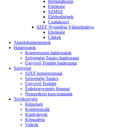
Bemutatkozás
Elnökség
SZMSZ
Elérhetőségek
Csatlakozz!
SZEF Nyugdíjas Választmánya
Elnökség
Cikkek
Alapdokumentumok
Határozatok
Kongresszusi határozatok
Szövetségi Tanács határozatai
Ügyvivő Testület határozatai
Szervezet
SZEF kongresszusai
Szövetségi Tanács
Ügyvivő Testület
Érdekegyeztetés fórumai
Nemzetközi kapcsolataink
Tevékenység
Képzések
Konferenciák
Kiadványok
Képgaléria
Videók