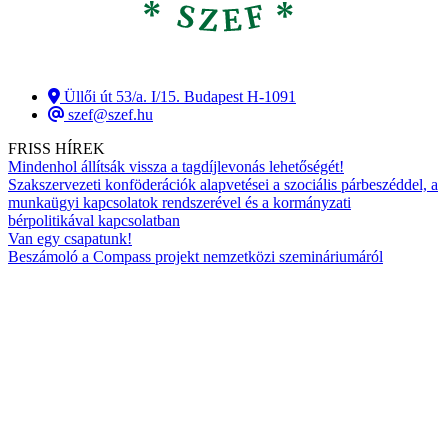
Üllői út 53/a. I/15. Budapest H-1091
szef@szef.hu
FRISS HÍREK
Mindenhol állítsák vissza a tagdíjlevonás lehetőségét!
Szakszervezeti konföderációk alapvetései a szociális párbeszéddel, a
munkaügyi kapcsolatok rendszerével és a kormányzati
bérpolitikával kapcsolatban
Van egy csapatunk!
Beszámoló a Compass projekt nemzetközi szemináriumáról