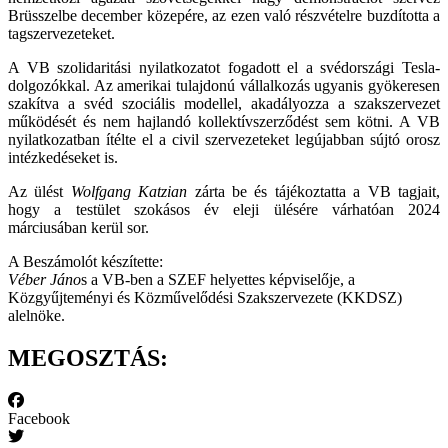
Brüsszelbe december közepére, az ezen való részvételre buzdította a
tagszervezeteket.
A VB szolidaritási nyilatkozatot fogadott el a svédországi Tesla-
dolgozókkal. Az amerikai tulajdonú vállalkozás ugyanis gyökeresen
szakítva a svéd szociális modellel, akadályozza a szakszervezet
működését és nem hajlandó kollektívszerződést sem kötni. A VB
nyilatkozatban ítélte el a civil szervezeteket legújabban sújtó orosz
intézkedéseket is.
Az ülést
Wolfgang Katzian
zárta be és tájékoztatta a VB tagjait,
hogy a testület szokásos év eleji ülésére várhatóan 2024
márciusában kerül sor.
A Beszámolót készítette:
Véber Jáno
s a VB-ben a SZEF helyettes képviselője, a
Közgyűjteményi és Közművelődési Szakszervezete (KKDSZ)
alelnöke.
MEGOSZTÁS:
Facebook