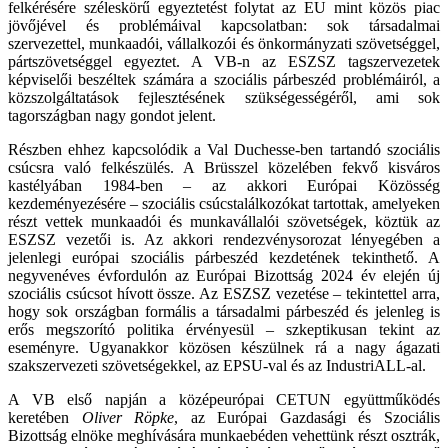
felkérésére széleskörű egyeztetést folytat az EU mint közös piac
jövőjével és problémáival kapcsolatban: sok társadalmai
szervezettel, munkaadói, vállalkozói és önkormányzati szövetséggel,
pártszövetséggel egyeztet. A VB-n az ESZSZ tagszervezetek
képviselői beszéltek számára a szociális párbeszéd problémáiról, a
közszolgáltatások fejlesztésének szükségességéről, ami sok
tagországban nagy gondot jelent.
Részben ehhez kapcsolódik a Val Duchesse-ben tartandó szociális
csúcsra való felkészülés. A Brüsszel közelében fekvő kisváros
kastélyában 1984-ben – az akkori Európai Közösség
kezdeményezésére – szociális csúcstalálkozókat tartottak, amelyeken
részt vettek munkaadói és munkavállalói szövetségek, köztük az
ESZSZ vezetői is. Az akkori rendezvénysorozat lényegében a
jelenlegi európai szociális párbeszéd kezdetének tekinthető. A
negyvenéves évfordulón az Európai Bizottság 2024 év elején új
szociális csúcsot hívott össze. Az ESZSZ vezetése – tekintettel arra,
hogy sok országban formális a társadalmi párbeszéd és jelenleg is
erős megszorító politika érvényesül – szkeptikusan tekint az
eseményre. Ugyanakkor közösen készülnek rá a nagy ágazati
szakszervezeti szövetségekkel, az EPSU-val és az IndustriALL-al.
A VB első napján a középeurópai CETUN együttműködés
keretében
Oliver Röpke
, az Európai Gazdasági és Szociális
Bizottság elnöke meghívására munkaebéden vehettünk részt osztrák,