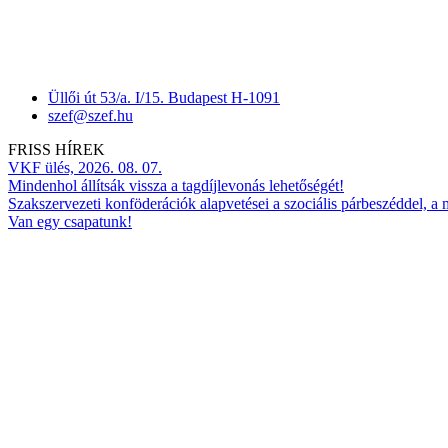
Üllői út 53/a. I/15. Budapest H-1091
szef@szef.hu
FRISS HÍREK
VKF ülés, 2026. 08. 07.
Mindenhol állítsák vissza a tagdíjlevonás lehetőségét!
Szakszervezeti konföderációk alapvetései a szociális párbeszéddel, a
Van egy csapatunk!