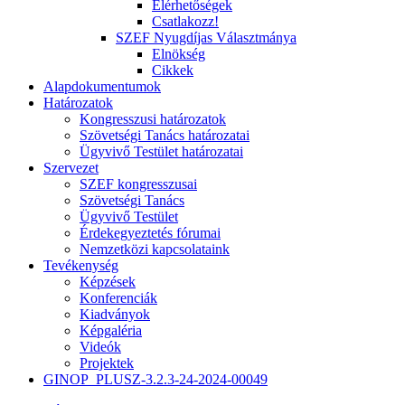
Elérhetőségek
Csatlakozz!
SZEF Nyugdíjas Választmánya
Elnökség
Cikkek
Alapdokumentumok
Határozatok
Kongresszusi határozatok
Szövetségi Tanács határozatai
Ügyvivő Testület határozatai
Szervezet
SZEF kongresszusai
Szövetségi Tanács
Ügyvivő Testület
Érdekegyeztetés fórumai
Nemzetközi kapcsolataink
Tevékenység
Képzések
Konferenciák
Kiadványok
Képgaléria
Videók
Projektek
GINOP_PLUSZ-3.2.3-24-2024-00049