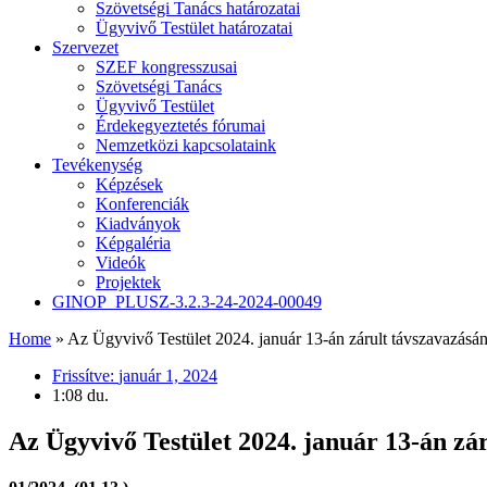
Szövetségi Tanács határozatai
Ügyvivő Testület határozatai
Szervezet
SZEF kongresszusai
Szövetségi Tanács
Ügyvivő Testület
Érdekegyeztetés fórumai
Nemzetközi kapcsolataink
Tevékenység
Képzések
Konferenciák
Kiadványok
Képgaléria
Videók
Projektek
GINOP_PLUSZ-3.2.3-24-2024-00049
Home
»
Az Ügyvivő Testület 2024. január 13-án zárult távszavazás
Frissítve:
január 1, 2024
1:08 du.
Az Ügyvivő Testület 2024. január 13-án z