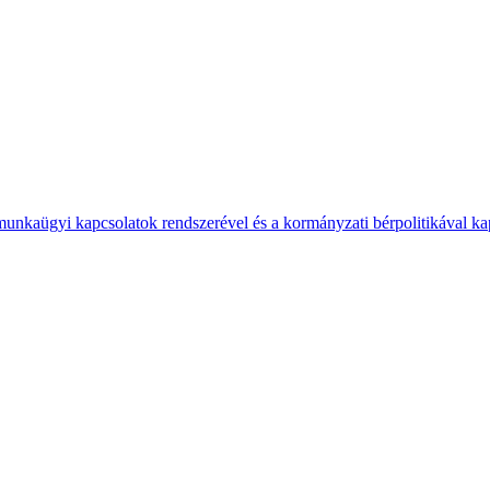
 munkaügyi kapcsolatok rendszerével és a kormányzati bérpolitikával k