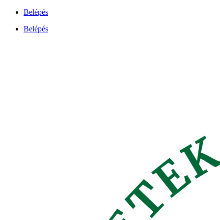
Ugrás
Belépés
a
Belépés
tartalomhoz