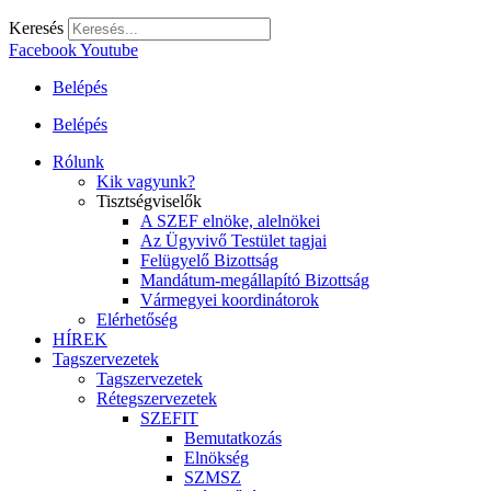
Keresés
Facebook
Youtube
Belépés
Belépés
Rólunk
Kik vagyunk?
Tisztségviselők
A SZEF elnöke, alelnökei
Az Ügyvivő Testület tagjai
Felügyelő Bizottság
Mandátum-megállapító Bizottság
Vármegyei koordinátorok
Elérhetőség
HÍREK
Tagszervezetek
Tagszervezetek
Rétegszervezetek
SZEFIT
Bemutatkozás
Elnökség
SZMSZ