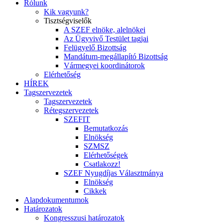
Rólunk
Kik vagyunk?
Tisztségviselők
A SZEF elnöke, alelnökei
Az Ügyvivő Testület tagjai
Felügyelő Bizottság
Mandátum-megállapító Bizottság
Vármegyei koordinátorok
Elérhetőség
HÍREK
Tagszervezetek
Tagszervezetek
Rétegszervezetek
SZEFIT
Bemutatkozás
Elnökség
SZMSZ
Elérhetőségek
Csatlakozz!
SZEF Nyugdíjas Választmánya
Elnökség
Cikkek
Alapdokumentumok
Határozatok
Kongresszusi határozatok