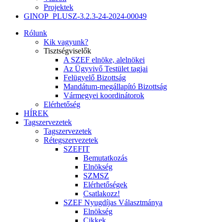
Projektek
GINOP_PLUSZ-3.2.3-24-2024-00049
Rólunk
Kik vagyunk?
Tisztségviselők
A SZEF elnöke, alelnökei
Az Ügyvivő Testület tagjai
Felügyelő Bizottság
Mandátum-megállapító Bizottság
Vármegyei koordinátorok
Elérhetőség
HÍREK
Tagszervezetek
Tagszervezetek
Rétegszervezetek
SZEFIT
Bemutatkozás
Elnökség
SZMSZ
Elérhetőségek
Csatlakozz!
SZEF Nyugdíjas Választmánya
Elnökség
Cikkek