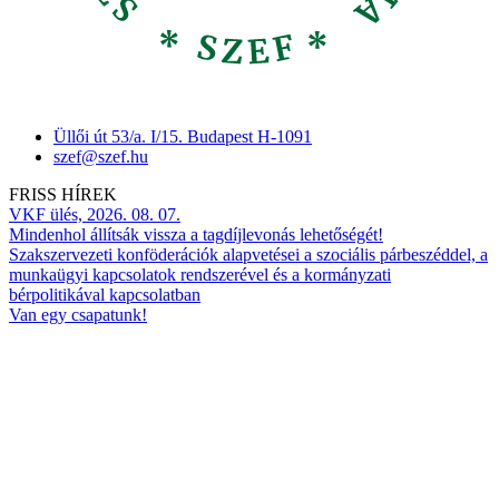
Üllői út 53/a. I/15. Budapest H-1091
szef@szef.hu
FRISS HÍREK
VKF ülés, 2026. 08. 07.
Mindenhol állítsák vissza a tagdíjlevonás lehetőségét!
Szakszervezeti konföderációk alapvetései a szociális párbeszéddel, a
munkaügyi kapcsolatok rendszerével és a kormányzati
bérpolitikával kapcsolatban
Van egy csapatunk!