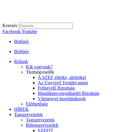
Keresés
Facebook
Youtube
Belépés
Belépés
Rólunk
Kik vagyunk?
Tisztségviselők
A SZEF elnöke, alelnökei
Az Ügyvivő Testület tagjai
Felügyelő Bizottság
Mandátum-megállapító Bizottság
Vármegyei koordinátorok
Elérhetőség
HÍREK
Tagszervezetek
Tagszervezetek
Rétegszervezetek
SZEFIT