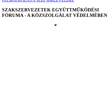
FELIRATKOZÁS A SZEF HÍRLEVELÉRE
SZAKSZERVEZETEK EGYÜTTMŰKÖDÉSI
FÓRUMA - A KÖZSZOLGÁLAT VÉDELMÉBEN