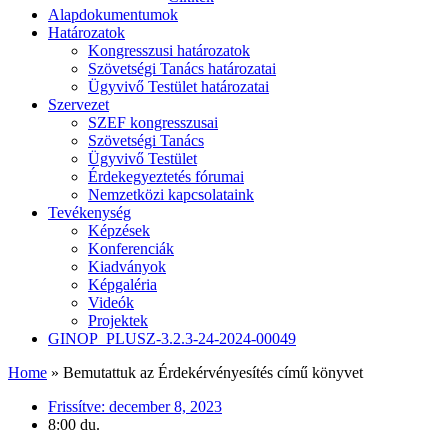
Alapdokumentumok
Határozatok
Kongresszusi határozatok
Szövetségi Tanács határozatai
Ügyvivő Testület határozatai
Szervezet
SZEF kongresszusai
Szövetségi Tanács
Ügyvivő Testület
Érdekegyeztetés fórumai
Nemzetközi kapcsolataink
Tevékenység
Képzések
Konferenciák
Kiadványok
Képgaléria
Videók
Projektek
GINOP_PLUSZ-3.2.3-24-2024-00049
Home
»
Bemutattuk az Érdekérvényesítés című könyvet
Frissítve:
december 8, 2023
8:00 du.