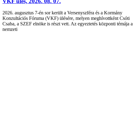
VKF ülés, 2026. 08. 07.
2026. augusztus 7-én sor került a Versenyszféra és a Kormány
Konzultációs Fóruma (VKF) ülésére, melyen meghívottként Csóti
Csaba, a SZEF elnöke is részt vett. Az egyeztetés központi témája a
nemzeti