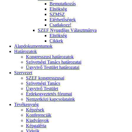
Bemutatkozás
Elnökség
SZMSZ
Elérhetőségek
Csatlakozz!
SZEF Nyugdíjas Választmánya
Elnökség
Cikkek
Alapdokumentumok
Határozatok
Kongresszusi határozatok
Szövetségi Tanács határozatai
Ügyvivő Testület határozatai
Szervezet
SZEF kongresszusai
Szövetségi Tanács
Ügyvivő Testület
Érdekegyeztetés fórumai
Nemzetközi kapcsolataink
Tevékenység
Képzések
Konferenciák
Kiadványok
Képgaléria
Videók