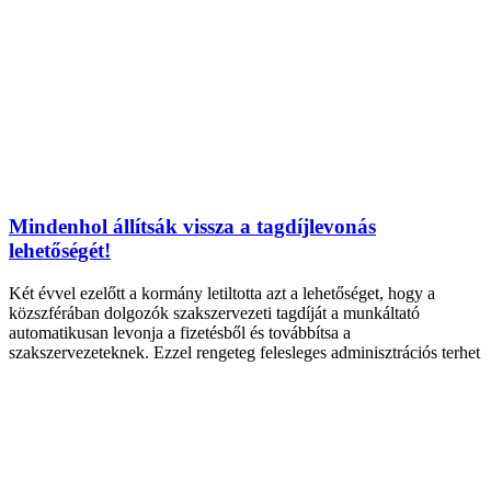
Mindenhol állítsák vissza a tagdíjlevonás
lehetőségét!
Két évvel ezelőtt a kormány letiltotta azt a lehetőséget, hogy a
közszférában dolgozók szakszervezeti tagdíját a munkáltató
automatikusan levonja a fizetésből és továbbítsa a
szakszervezeteknek. Ezzel rengeteg felesleges adminisztrációs terhet