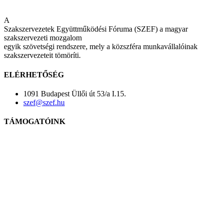
A
Szakszervezetek Együttműködési Fóruma (SZEF) a magyar
szakszervezeti mozgalom
egyik szövetségi rendszere, mely a közszféra munkavállalóinak
szakszervezeteit tömöríti.
ELÉRHETŐSÉG
1091 Budapest Üllői út 53/a I.15.
szef@szef.hu
TÁMOGATÓINK