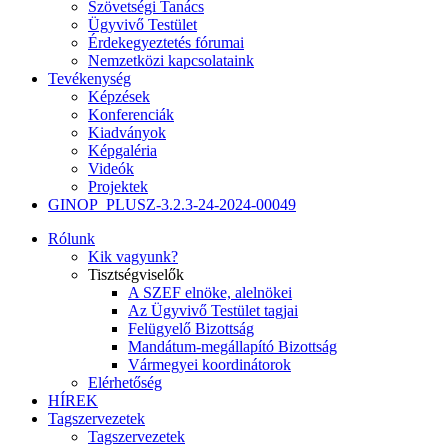
Szövetségi Tanács
Ügyvivő Testület
Érdekegyeztetés fórumai
Nemzetközi kapcsolataink
Tevékenység
Képzések
Konferenciák
Kiadványok
Képgaléria
Videók
Projektek
GINOP_PLUSZ-3.2.3-24-2024-00049
Rólunk
Kik vagyunk?
Tisztségviselők
A SZEF elnöke, alelnökei
Az Ügyvivő Testület tagjai
Felügyelő Bizottság
Mandátum-megállapító Bizottság
Vármegyei koordinátorok
Elérhetőség
HÍREK
Tagszervezetek
Tagszervezetek