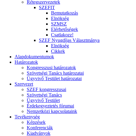
Rétegszervezetek
SZEFIT
Bemutatkozás
Elnökség
SZMSZ
Elérhetőségek
Csatlakozz!
SZEF Nyugdíjas Választmánya
Elnökség
Cikkek
Alapdokumentumok
Határozatok
Kongresszusi határozatok
Szövetségi Tanács határozatai
Ügyvivő Testület határozatai
Szervezet
SZEF kongresszusai
Szövetségi Tanács
Ügyvivő Testület
Érdekegyeztetés fórumai
Nemzetközi kapcsolataink
Tevékenység
Képzések
Konferenciák
Kiadványok