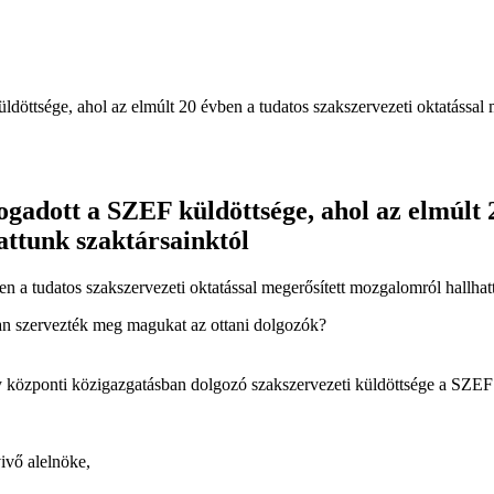
döttsége, ahol az elmúlt 20 évben a tudatos szakszervezeti oktatással 
ogadott a SZEF küldöttsége, ahol az elmúlt 
attunk szaktársainktól
n a tudatos szakszervezeti oktatással megerősített mozgalomról hallhat
n szervezték meg magukat az ottani dolgozók?
 központi közigazgatásban dolgozó szakszervezeti küldöttsége a SZEF é
ivő alelnöke,