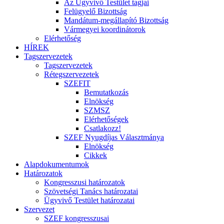
Az Ügyvivő Testület tagjai
Felügyelő Bizottság
Mandátum-megállapító Bizottság
Vármegyei koordinátorok
Elérhetőség
HÍREK
Tagszervezetek
Tagszervezetek
Rétegszervezetek
SZEFIT
Bemutatkozás
Elnökség
SZMSZ
Elérhetőségek
Csatlakozz!
SZEF Nyugdíjas Választmánya
Elnökség
Cikkek
Alapdokumentumok
Határozatok
Kongresszusi határozatok
Szövetségi Tanács határozatai
Ügyvivő Testület határozatai
Szervezet
SZEF kongresszusai