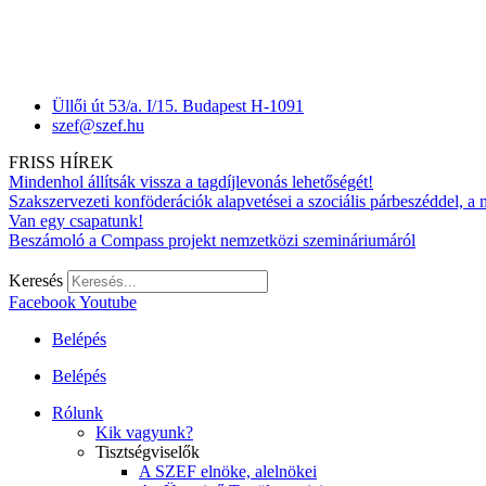
Üllői út 53/a. I/15. Budapest H-1091
szef@szef.hu
FRISS HÍREK
Mindenhol állítsák vissza a tagdíjlevonás lehetőségét!
Szakszervezeti konföderációk alapvetései a szociális párbeszéddel, a
Van egy csapatunk!
Beszámoló a Compass projekt nemzetközi szemináriumáról
Keresés
Facebook
Youtube
Belépés
Belépés
Rólunk
Kik vagyunk?
Tisztségviselők
A SZEF elnöke, alelnökei