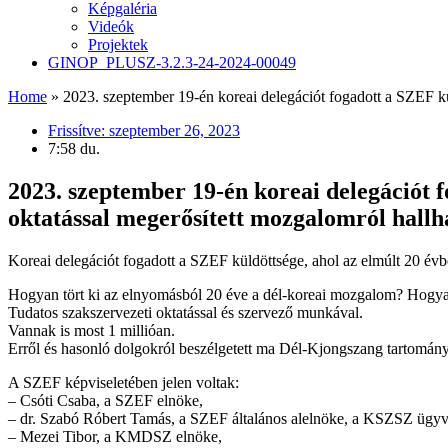
Képgaléria
Videók
Projektek
GINOP_PLUSZ-3.2.3-24-2024-00049
Home
»
2023. szeptember 19-én koreai delegációt fogadott a SZEF kül
Frissítve:
szeptember 26, 2023
7:58 du.
2023. szeptember 19-én koreai delegációt f
oktatással megerősített mozgalomról hallh
Koreai delegációt fogadott a SZEF küldöttsége, ahol az elmúlt 20 évbe
Hogyan tört ki az elnyomásból 20 éve a dél-koreai mozgalom? Hogya
Tudatos szakszervezeti oktatással és szervező munkával.
Vannak is most 1 millióan.
Erről és hasonló dolgokról beszélgetett ma Dél-Kjongszang tartomány
A SZEF képviseletében jelen voltak:
– Csóti Csaba, a SZEF elnöke,
– dr. Szabó Róbert Tamás, a SZEF általános alelnöke, a KSZSZ ügyv
– Mezei Tibor, a KMDSZ elnöke,