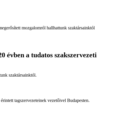
megerősített mozgalomról hallhattunk szaktársainktól
20 évben a tudatos szakszervezeti
tunk szaktársainktól.
rintett tagszervezeteinek vezetőivel Budapesten.