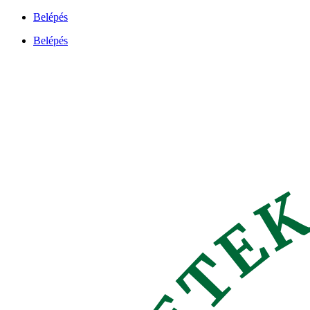
Ugrás
Belépés
a
Belépés
tartalomhoz