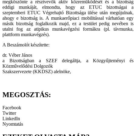
megköszönte a résztvevők aktív közreműködését és a bizottság
eddigi munkáját, elmondta, hogy az ETUC bizottságai a
szeptemberi ETUC Végrehajtó Bizottsága ülése után megújulnak,
ahogy e bizottság is. A munkaerőpiaci mobilitással várhatóan egy
másik bizottság foglalkozik majd, ez a testület pedig nevében is
utalni fog az atipikus munkavégzési formákra (pl. távmunka,
plattform munkavégzés).
A Beszámolót készítette:
dr. Véber János
a Bizottságban a SZEF delegáltja, a Közgyűjteményi és
Közművelődési Dolgozók
Szakszervezete (KKDSZ) alelnöke,
MEGOSZTÁS:
Facebook
Twitter
LinkedIn
Nyomtatás