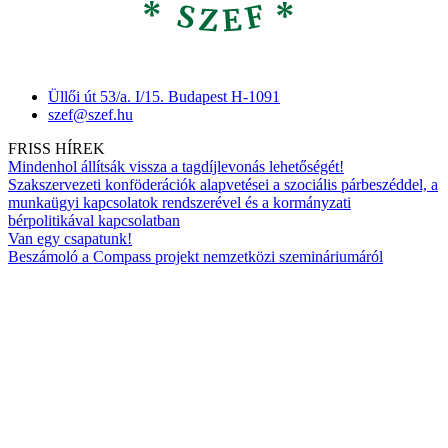
Üllői út 53/a. I/15. Budapest H-1091
szef@szef.hu
FRISS HÍREK
Mindenhol állítsák vissza a tagdíjlevonás lehetőségét!
Szakszervezeti konföderációk alapvetései a szociális párbeszéddel, a
munkaügyi kapcsolatok rendszerével és a kormányzati
bérpolitikával kapcsolatban
Van egy csapatunk!
Beszámoló a Compass projekt nemzetközi szemináriumáról