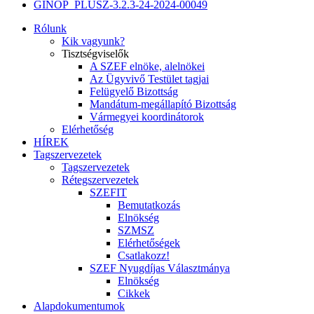
GINOP_PLUSZ-3.2.3-24-2024-00049
Rólunk
Kik vagyunk?
Tisztségviselők
A SZEF elnöke, alelnökei
Az Ügyvivő Testület tagjai
Felügyelő Bizottság
Mandátum-megállapító Bizottság
Vármegyei koordinátorok
Elérhetőség
HÍREK
Tagszervezetek
Tagszervezetek
Rétegszervezetek
SZEFIT
Bemutatkozás
Elnökség
SZMSZ
Elérhetőségek
Csatlakozz!
SZEF Nyugdíjas Választmánya
Elnökség
Cikkek
Alapdokumentumok