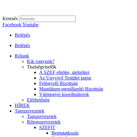
Keresés
Facebook
Youtube
Belépés
Belépés
Rólunk
Kik vagyunk?
Tisztségviselők
A SZEF elnöke, alelnökei
Az Ügyvivő Testület tagjai
Felügyelő Bizottság
Mandátum-megállapító Bizottság
Vármegyei koordinátorok
Elérhetőség
HÍREK
Tagszervezetek
Tagszervezetek
Rétegszervezetek
SZEFIT
Bemutatkozás