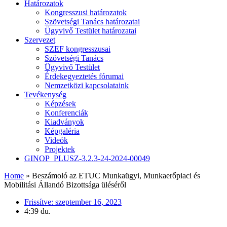
Határozatok
Kongresszusi határozatok
Szövetségi Tanács határozatai
Ügyvivő Testület határozatai
Szervezet
SZEF kongresszusai
Szövetségi Tanács
Ügyvivő Testület
Érdekegyeztetés fórumai
Nemzetközi kapcsolataink
Tevékenység
Képzések
Konferenciák
Kiadványok
Képgaléria
Videók
Projektek
GINOP_PLUSZ-3.2.3-24-2024-00049
Home
»
Beszámoló az ETUC Munkaügyi, Munkaerőpiaci és
Mobilitási Állandó Bizottsága üléséről
Frissítve:
szeptember 16, 2023
4:39 du.