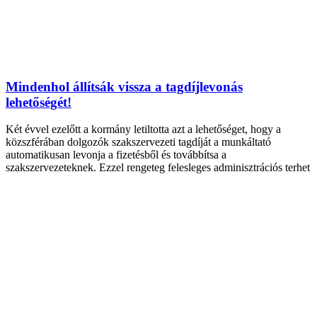
Mindenhol állítsák vissza a tagdíjlevonás
lehetőségét!
Két évvel ezelőtt a kormány letiltotta azt a lehetőséget, hogy a
közszférában dolgozók szakszervezeti tagdíját a munkáltató
automatikusan levonja a fizetésből és továbbítsa a
szakszervezeteknek. Ezzel rengeteg felesleges adminisztrációs terhet