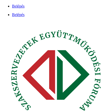
Ugrás
Belépés
a
Belépés
tartalomhoz