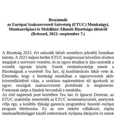
Beszámoló
az Európai Szakszervezeti Szövetség (ETUC) Munkaügyi,
Munkaerőpiaci és Mobilitási Állandó Bizottsága üléséről
(Brüsszel, 2023. szeptember 7.)
A Bizottság 2023. évi második ülését személyes jelenléti formában
tartotta. A 2023 májusi berlini ETUC kongresszust követően részben
megújult a szervezet vezetése, és az egyes témákat is újra osztották a
vezetők egymás között. Ennek eredményeképp ennek a
Bizottságnak a vezetését Tea Jarc, új konföderációs titkár vette át.
Elmondta, hogy a bizottsági munkában a tagszervezetek aktív
közreműködését várja, a szokásos napirendeken túl igyekszik az
egyes országok szakszervezetei problémáit is megismerni.
Fontosnak tartja a fiatalok bevonását a munkába.
Az első napirendi pont keretében Tea Jarc és Ignacio Dorreste, az
ETUC szakértője ismertették az ETUC kezdeményezését, amelynek
célja egy, a korábbi ifjúsági garancia programhoz hasonló európai
program létrehozása. Ez az erre önként vállalkozó, régóta
munkanélküliséggel küzdő embereknek nyújtana átképzést és ennek