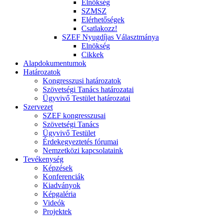
Elnökség
SZMSZ
Elérhetőségek
Csatlakozz!
SZEF Nyugdíjas Választmánya
Elnökség
Cikkek
Alapdokumentumok
Határozatok
Kongresszusi határozatok
Szövetségi Tanács határozatai
Ügyvivő Testület határozatai
Szervezet
SZEF kongresszusai
Szövetségi Tanács
Ügyvivő Testület
Érdekegyeztetés fórumai
Nemzetközi kapcsolataink
Tevékenység
Képzések
Konferenciák
Kiadványok
Képgaléria
Videók
Projektek