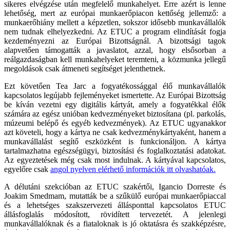
sikeres elvégzése után megfelelő munkahelyet. Erre azért is lenne
lehetőség, mert az európai munkaerőpiacon kettőség jellemző: a
munkaerőhiány mellett a képzetlen, sokszor idősebb munkavállalók
nem tudnak elhelyezkedni. Az ETUC a program elindítását fogja
kezdeményezni az Európai Bizottságnál. A bizottsági tagok
alapvetően támogatták a javaslatot, azzal, hogy elsősorban a
reálgazdaságban kell munkahelyeket teremteni, a közmunka jellegű
megoldások csak átmeneti segítséget jelenthetnek.
Ezt követően Tea Jarc a fogyatékossággal élő munkavállalók
kapcsolatos legújabb fejleményeket ismertette. Az Európai Bizottság
be kíván vezetni egy digitális kártyát, amely a fogyatékkal élők
számára az egész unióban kedvezményeket biztosítana (pl. parkolás,
múzeumi belépő és egyéb kedvezmények). Az ETUC ugyanakkor
azt követeli, hogy a kártya ne csak kedvezménykártyaként, hanem a
munkavállalást segítő eszközként is funkcionáljon. A kártya
tartalmazhatna egészségügyi, biztosítási és foglalkoztatási adatokat.
Az egyeztetések még csak most indulnak. A kártyával kapcsolatos,
egyelőre csak
angol nyelven elérhető információk itt olvashatóak.
A délutáni szekcióban az ETUC szakértői, Igancio Dorreste és
Joakim Smedmam, mutatták be a szűkülő európai munkaerőpiaccal
és a lehetséges szakszervezeti állásponttal kapcsolatos ETUC
állásfoglalás módosított, rövidített tervezetét. A jelenlegi
munkavállalóknak és a fiataloknak is jó oktatásra és szakképzésre,