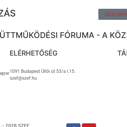
ZÁS
FELIRAT
ÜTTMŰKÖDÉSI FÓRUMA - A KÖ
ELÉRHETŐSÉG
TÁ
1091 Budapest Üllői út 53/a I.15.
agyar
szef@szef.hu
 - 2026 SZEF