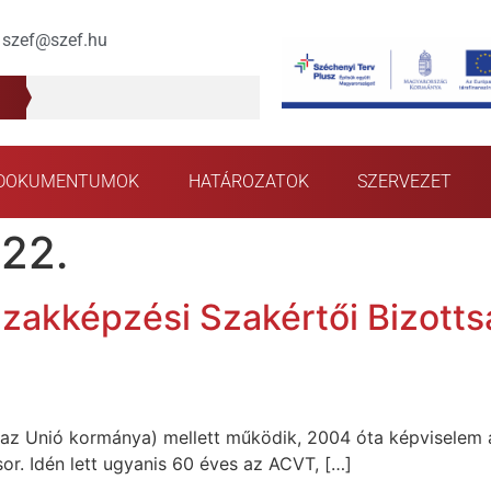
szef@szef.hu
DOKUMENTUMOK
HATÁROZATOK
SZERVEZET
 22.
akképzési Szakértői Bizottsá
(az Unió kormánya) mellett működik, 2004 óta képviselem 
or. Idén lett ugyanis 60 éves az ACVT, […]