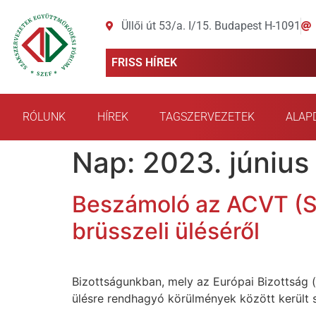
Üllői út 53/a. I/15. Budapest H-1091
FRISS HÍREK
RÓLUNK
HÍREK
TAGSZERVEZETEK
ALAP
Nap:
2023. június
Beszámoló az ACVT (Sz
brüsszeli üléséről
Bizottságunkban, mely az Európai Bizottság 
ülésre rendhagyó körülmények között került s