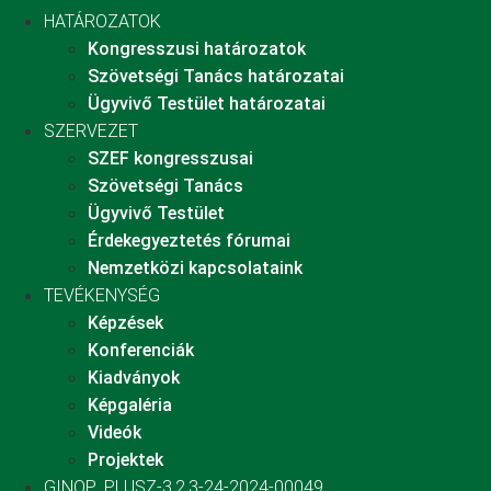
HATÁROZATOK
Kongresszusi határozatok
Szövetségi Tanács határozatai
Ügyvivő Testület határozatai
SZERVEZET
SZEF kongresszusai
Szövetségi Tanács
Ügyvivő Testület
Érdekegyeztetés fórumai
Nemzetközi kapcsolataink
TEVÉKENYSÉG
Képzések
Konferenciák
Kiadványok
Képgaléria
Videók
Projektek
GINOP_PLUSZ-3.2.3-24-2024-00049