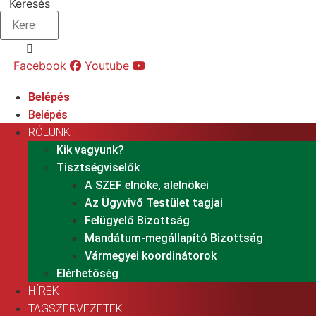
Keresés
Facebook
Youtube
Belépés
Belépés
RÓLUNK
Kik vagyunk?
Tisztségviselők
A SZEF elnöke, alelnökei
Az Ügyvivő Testület tagjai
Felügyelő Bizottság
Mandátum-megállapító Bizottság
Vármegyei koordinátorok
Elérhetőség
HÍREK
TAGSZERVEZETEK