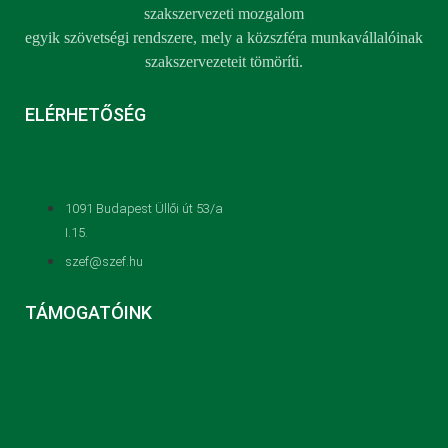
szakszervezeti mozgalom
egyik szövetségi rendszere, mely a közszféra munkavállalóinak
szakszervezeteit tömöríti.
ELÉRHETŐSÉG
1091 Budapest Üllői út 53/a
I.15.
szef@szef.hu
TÁMOGATÓINK