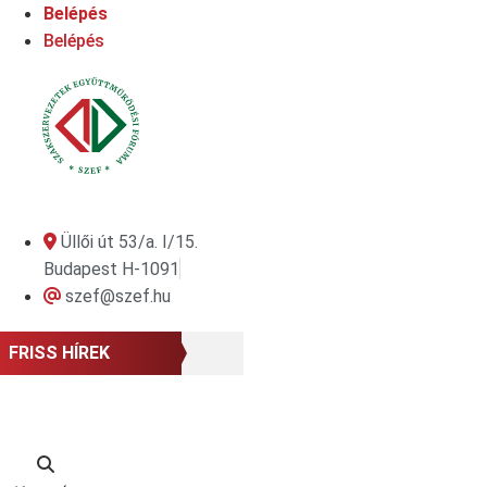
Ugrás
Belépés
a
Belépés
tartalomhoz
Üllői út 53/a. I/15.
Budapest H-1091
szef@szef.hu
FRISS HÍREK