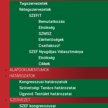
Tagszervezetek
Rétegszervezetek
SZEFIT
Bemutatkozás
Elnökség
SZMSZ
Elérhetőségek
Csatlakozz!
SZEF Nyugdíjas Választmánya
Elnökség
Cikkek
ALAPDOKUMENTUMOK
HATÁROZATOK
Kongresszusi határozatok
Szövetségi Tanács határozatai
Ügyvivő Testület határozatai
SZERVEZET
SZEF kongresszusai