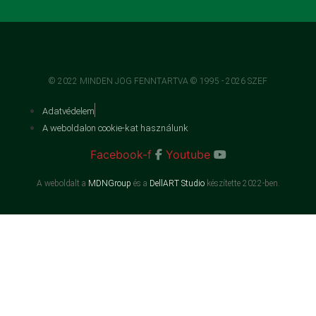
© 2022 MINDEN JOG FENNTARTVA © 1995 - 2026 SZEF
Adatvédelem
A weboldalon cookie-kat használunk
Facebook-f
Youtube
A weboldalt a
MDNGroup
és a
DellART Studio
készítette 2022-ben.