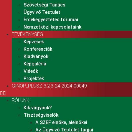
Szövetségi Tanács
Ügyvivő Testület
Érdekegyeztetés fórumai
Nemzetközi kapcsolataink
TEVÉKENYSÉG
Képzések
Konferenciák
Kiadványok
Képgaléria
Videók
Projektek
GINOP_PLUSZ-3.2.3-24-2024-00049
RÓLUNK
Kik vagyunk?
Tisztségviselők
A SZEF elnöke, alelnökei
Az Ügyvivő Testület tagjai