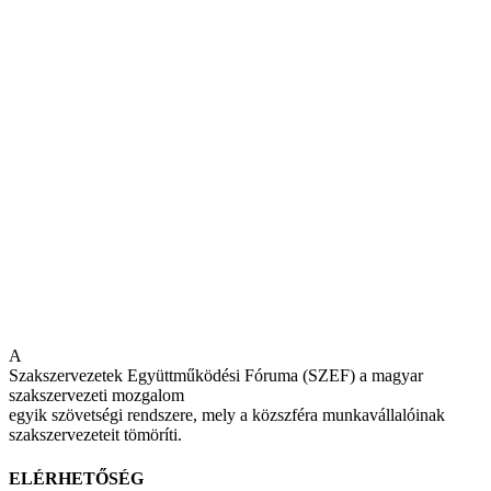
A
Szakszervezetek Együttműködési Fóruma (SZEF) a magyar
szakszervezeti mozgalom
egyik szövetségi rendszere, mely a közszféra munkavállalóinak
szakszervezeteit tömöríti.
ELÉRHETŐSÉG