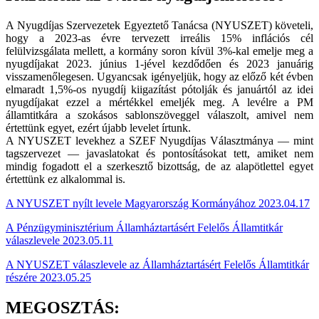
A Nyugdíjas Szervezetek Egyeztető Tanácsa (NYUSZET) követeli,
hogy a 2023-as évre tervezett irreális 15% inflációs cél
felülvizsgálata mellett, a kormány soron kívül 3%-kal emelje meg a
nyugdíjakat 2023. június 1-jével kezdődően és 2023 januárig
visszamenőlegesen. Ugyancsak igényeljük, hogy az előző két évben
elmaradt 1,5%-os nyugdíj kiigazítást pótolják és januártól az idei
nyugdíjakat ezzel a mértékkel emeljék meg. A levélre a PM
államtitkára a szokásos sablonszöveggel válaszolt, amivel nem
értettünk egyet, ezért újabb levelet írtunk.
A NYUSZET levekhez a SZEF Nyugdíjas Választmánya — mint
tagszervezet — javaslatokat és pontosításokat tett, amiket nem
mindig fogadott el a szerkesztő bizottság, de az alapötlettel egyet
értettünk ez alkalommal is.
A NYUSZET nyílt levele Magyarország Kormányához 2023.04.17
A Pénzügyminisztérium Államháztartásért Felelős Államtitkár
válaszlevele 2023.05.11
A NYUSZET válaszlevele az Államháztartásért Felelős Államtitkár
részére 2023.05.25
MEGOSZTÁS: