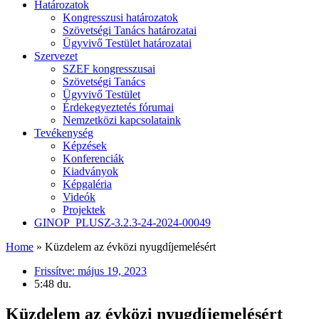
Határozatok
Kongresszusi határozatok
Szövetségi Tanács határozatai
Ügyvivő Testület határozatai
Szervezet
SZEF kongresszusai
Szövetségi Tanács
Ügyvivő Testület
Érdekegyeztetés fórumai
Nemzetközi kapcsolataink
Tevékenység
Képzések
Konferenciák
Kiadványok
Képgaléria
Videók
Projektek
GINOP_PLUSZ-3.2.3-24-2024-00049
Home
»
Küzdelem az évközi nyugdíjemelésért
Frissítve:
május 19, 2023
5:48 du.
Küzdelem az évközi nyugdíjemelésért