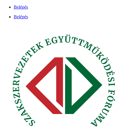
Ugrás
Belépés
a
Belépés
tartalomhoz