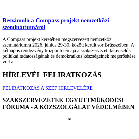
Beszámoló a Compass projekt nemzetközi
szemináriumáról
A Compass projekt keretében megszervezett nemzetközi
szemináriumra 2026. június 29-30. között került sor Brüsszelben. A
kétnapos rendezvény központi témája a szakszervezeti képviselők
politikai tudatosságának és demokratikus készségeinek megerősítése
volt a
HÍRLEVÉL FELIRATKOZÁS
FELIRATKOZÁS A SZEF HÍRLEVELÉRE
SZAKSZERVEZETEK EGYÜTTMŰKÖDÉSI
FÓRUMA - A KÖZSZOLGÁLAT VÉDELMÉBEN