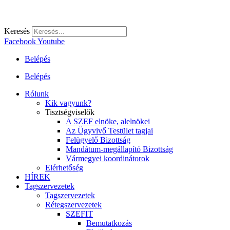
Keresés
Facebook
Youtube
Belépés
Belépés
Rólunk
Kik vagyunk?
Tisztségviselők
A SZEF elnöke, alelnökei
Az Ügyvivő Testület tagjai
Felügyelő Bizottság
Mandátum-megállapító Bizottság
Vármegyei koordinátorok
Elérhetőség
HÍREK
Tagszervezetek
Tagszervezetek
Rétegszervezetek
SZEFIT
Bemutatkozás