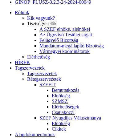
GINOP_PLUSZ-3.2.3-24-2024-00049
Rólunk
Kik vagyunk?
Tisztségviselők
A SZEF elnöke, alelnökei
Az Ügyvivő Testület tagjai
Felügyelő Bizottság
Mandátum-megállapító Bizottság
Vármegyei koordinátorok
Elérhetőség
HÍREK
Tagszervezetek
Tagszervezetek
Rétegszervezetek
SZEFIT
Bemutatkozás
Elnökség
SZMSZ
Elérhetőségek
Csatlakozz!
SZEF Nyugdíjas Választmánya
Elnökség
Cikkek
Alapdokumentumok