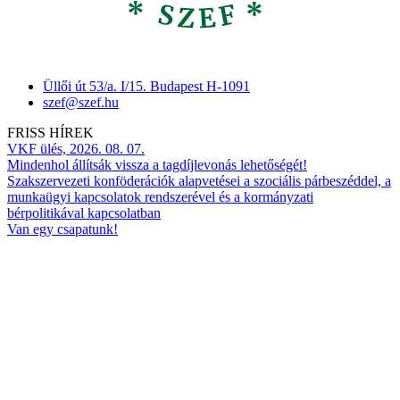
Üllői út 53/a. I/15. Budapest H-1091
szef@szef.hu
FRISS HÍREK
VKF ülés, 2026. 08. 07.
Mindenhol állítsák vissza a tagdíjlevonás lehetőségét!
Szakszervezeti konföderációk alapvetései a szociális párbeszéddel, a
munkaügyi kapcsolatok rendszerével és a kormányzati
bérpolitikával kapcsolatban
Van egy csapatunk!