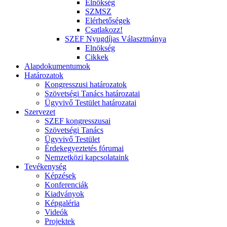
Elnökség
SZMSZ
Elérhetőségek
Csatlakozz!
SZEF Nyugdíjas Választmánya
Elnökség
Cikkek
Alapdokumentumok
Határozatok
Kongresszusi határozatok
Szövetségi Tanács határozatai
Ügyvivő Testület határozatai
Szervezet
SZEF kongresszusai
Szövetségi Tanács
Ügyvivő Testület
Érdekegyeztetés fórumai
Nemzetközi kapcsolataink
Tevékenység
Képzések
Konferenciák
Kiadványok
Képgaléria
Videók
Projektek