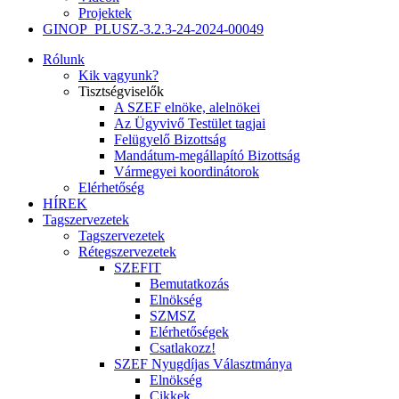
Projektek
GINOP_PLUSZ-3.2.3-24-2024-00049
Rólunk
Kik vagyunk?
Tisztségviselők
A SZEF elnöke, alelnökei
Az Ügyvivő Testület tagjai
Felügyelő Bizottság
Mandátum-megállapító Bizottság
Vármegyei koordinátorok
Elérhetőség
HÍREK
Tagszervezetek
Tagszervezetek
Rétegszervezetek
SZEFIT
Bemutatkozás
Elnökség
SZMSZ
Elérhetőségek
Csatlakozz!
SZEF Nyugdíjas Választmánya
Elnökség
Cikkek