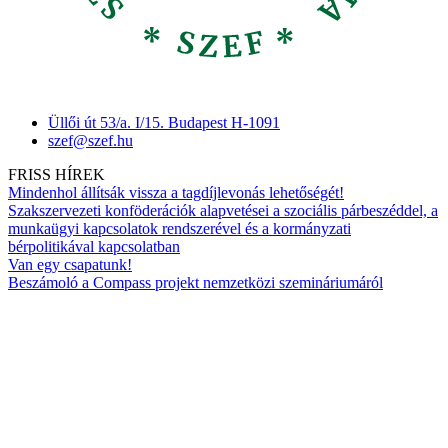
Üllői út 53/a. I/15. Budapest H-1091
szef@szef.hu
FRISS HÍREK
Mindenhol állítsák vissza a tagdíjlevonás lehetőségét!
Szakszervezeti konföderációk alapvetései a szociális párbeszéddel, a
munkaügyi kapcsolatok rendszerével és a kormányzati
bérpolitikával kapcsolatban
Van egy csapatunk!
Beszámoló a Compass projekt nemzetközi szemináriumáról