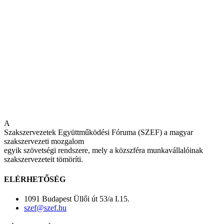
A
Szakszervezetek Együttműködési Fóruma (SZEF) a magyar
szakszervezeti mozgalom
egyik szövetségi rendszere, mely a közszféra munkavállalóinak
szakszervezeteit tömöríti.
ELÉRHETŐSÉG
1091 Budapest Üllői út 53/a I.15.
szef@szef.hu