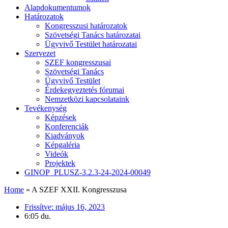
Alapdokumentumok
Határozatok
Kongresszusi határozatok
Szövetségi Tanács határozatai
Ügyvivő Testület határozatai
Szervezet
SZEF kongresszusai
Szövetségi Tanács
Ügyvivő Testület
Érdekegyeztetés fórumai
Nemzetközi kapcsolataink
Tevékenység
Képzések
Konferenciák
Kiadványok
Képgaléria
Videók
Projektek
GINOP_PLUSZ-3.2.3-24-2024-00049
Home
»
A SZEF XXII. Kongresszusa
Frissítve:
május 16, 2023
6:05 du.