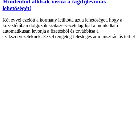
Mindenhol állítsák vissza a tagdíjlevonás
lehetőségét!
Két évvel ezelőtt a kormány letiltotta azt a lehetőséget, hogy a
közszférában dolgozók szakszervezeti tagdíját a munkáltató
automatikusan levonja a fizetésből és továbbítsa a
szakszervezeteknek. Ezzel rengeteg felesleges adminisztrációs terhet