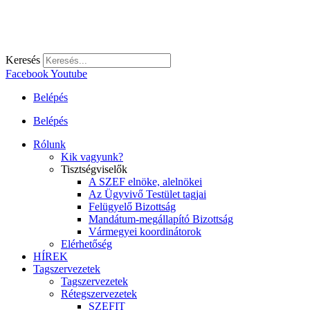
Keresés
Facebook
Youtube
Belépés
Belépés
Rólunk
Kik vagyunk?
Tisztségviselők
A SZEF elnöke, alelnökei
Az Ügyvivő Testület tagjai
Felügyelő Bizottság
Mandátum-megállapító Bizottság
Vármegyei koordinátorok
Elérhetőség
HÍREK
Tagszervezetek
Tagszervezetek
Rétegszervezetek
SZEFIT