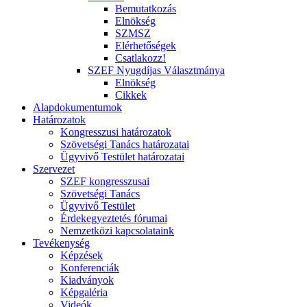
Bemutatkozás
Elnökség
SZMSZ
Elérhetőségek
Csatlakozz!
SZEF Nyugdíjas Választmánya
Elnökség
Cikkek
Alapdokumentumok
Határozatok
Kongresszusi határozatok
Szövetségi Tanács határozatai
Ügyvivő Testület határozatai
Szervezet
SZEF kongresszusai
Szövetségi Tanács
Ügyvivő Testület
Érdekegyeztetés fórumai
Nemzetközi kapcsolataink
Tevékenység
Képzések
Konferenciák
Kiadványok
Képgaléria
Videók