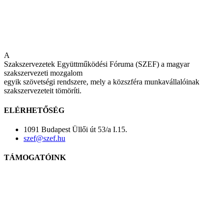
A
Szakszervezetek Együttműködési Fóruma (SZEF) a magyar
szakszervezeti mozgalom
egyik szövetségi rendszere, mely a közszféra munkavállalóinak
szakszervezeteit tömöríti.
ELÉRHETŐSÉG
1091 Budapest Üllői út 53/a I.15.
szef@szef.hu
TÁMOGATÓINK