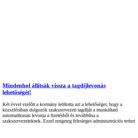
Mindenhol állítsák vissza a tagdíjlevonás
lehetőségét!
Két évvel ezelőtt a kormány letiltotta azt a lehetőséget, hogy a
közszférában dolgozók szakszervezeti tagdíját a munkáltató
automatikusan levonja a fizetésből és továbbítsa a
szakszervezeteknek. Ezzel rengeteg felesleges adminisztrációs terhet