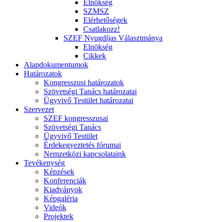
Elnökség
SZMSZ
Elérhetőségek
Csatlakozz!
SZEF Nyugdíjas Választmánya
Elnökség
Cikkek
Alapdokumentumok
Határozatok
Kongresszusi határozatok
Szövetségi Tanács határozatai
Ügyvivő Testület határozatai
Szervezet
SZEF kongresszusai
Szövetségi Tanács
Ügyvivő Testület
Érdekegyeztetés fórumai
Nemzetközi kapcsolataink
Tevékenység
Képzések
Konferenciák
Kiadványok
Képgaléria
Videók
Projektek