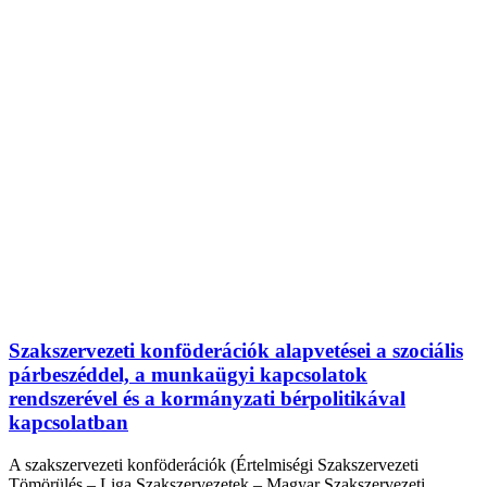
Szakszervezeti konföderációk alapvetései a szociális
párbeszéddel, a munkaügyi kapcsolatok
rendszerével és a kormányzati bérpolitikával
kapcsolatban
A szakszervezeti konföderációk (Értelmiségi Szakszervezeti
Tömörülés – Liga Szakszervezetek – Magyar Szakszervezeti