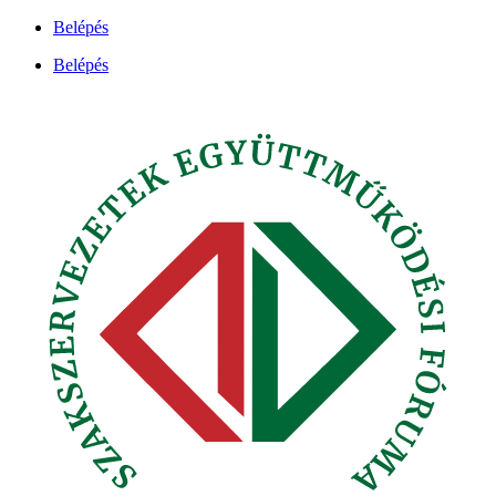
Ugrás
Belépés
a
Belépés
tartalomhoz