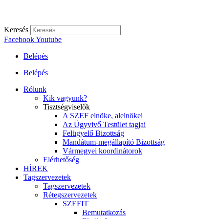
Keresés
Facebook
Youtube
Belépés
Belépés
Rólunk
Kik vagyunk?
Tisztségviselők
A SZEF elnöke, alelnökei
Az Ügyvivő Testület tagjai
Felügyelő Bizottság
Mandátum-megállapító Bizottság
Vármegyei koordinátorok
Elérhetőség
HÍREK
Tagszervezetek
Tagszervezetek
Rétegszervezetek
SZEFIT
Bemutatkozás