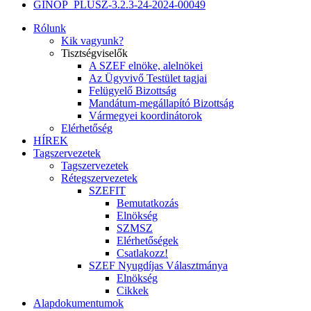
GINOP_PLUSZ-3.2.3-24-2024-00049
Rólunk
Kik vagyunk?
Tisztségviselők
A SZEF elnöke, alelnökei
Az Ügyvivő Testület tagjai
Felügyelő Bizottság
Mandátum-megállapító Bizottság
Vármegyei koordinátorok
Elérhetőség
HÍREK
Tagszervezetek
Tagszervezetek
Rétegszervezetek
SZEFIT
Bemutatkozás
Elnökség
SZMSZ
Elérhetőségek
Csatlakozz!
SZEF Nyugdíjas Választmánya
Elnökség
Cikkek
Alapdokumentumok