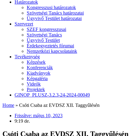
Határozatok
Kongresszusi határozatok
Szövetségi Tanács határozatai
Ügyvivő Testület határozatai
Szervezet
SZEF kongresszusai
Szövetségi Tanács
Ügyvivő Testület
Érdekegyeztetés fórumai
Nemzetközi kapcsolataink
Tevékenység
Képzések
Konferenciák
Kiadványok
Képgaléria
Videók
Projektek
GINOP_PLUSZ-3.2.3-24-2024-00049
Home
»
Csóti Csaba az EVDSZ XII. Taggyűlésén
Frissítve:
május 10, 2023
9:19 de.
Csóti Csaba az EVDSZ XII. Taggyűlésén