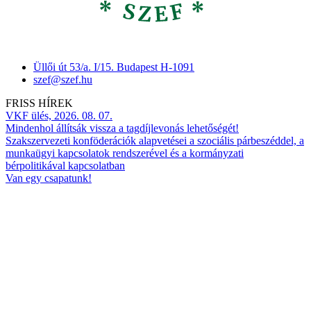
Üllői út 53/a. I/15. Budapest H-1091
szef@szef.hu
FRISS HÍREK
VKF ülés, 2026. 08. 07.
Mindenhol állítsák vissza a tagdíjlevonás lehetőségét!
Szakszervezeti konföderációk alapvetései a szociális párbeszéddel, a
munkaügyi kapcsolatok rendszerével és a kormányzati
bérpolitikával kapcsolatban
Van egy csapatunk!