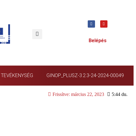
Belépés
TEVÉKENYSÉG
GINOP_PLUSZ-3.2.3-24-2024-00049
Frissítve:
március 22, 2023
5:44 du.