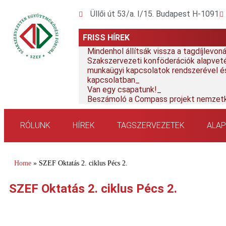
Üllői út 53/a. I/15. Budapest H-1091
FRISS HÍREK
Mindenhol állítsák vissza a tagdíjlevo
Szakszervezeti konföderációk alapvetés
munkaügyi kapcsolatok rendszerével és
kapcsolatban
Van egy csapatunk!
Beszámoló a Compass projekt nemzetk
RÓLUNK
HÍREK
TAGSZERVEZETEK
ALA
Home
»
SZEF Oktatás 2. ciklus Pécs 2.
SZEF Oktatás 2. ciklus Pécs 2.