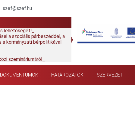
szef@szef.hu
nás lehetőségét!
ei a szociális párbeszéddel, a
 a kormányzati bérpolitikával
özi szemináriumáról
PDOKUMENTUMOK
HATÁROZATOK
SZERVEZET