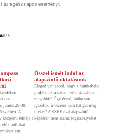
ott az egész napos eseményt.
tatás
Compass
Ősszel ismét indul az
tközi
alapszintű oktatásunk
ról
Eleged van abból, hogy a munkahelyi
keretében
problémákra sosem születik valódi
etközi
megoldás? Úgy érzed, hiába van
. június 29-30.
igazatok, a vezetés nem hallgat meg
rüsszelben. A
titeket? A SZEF őszi alapszintű
y központi témája a
képzésén nem száraz jogszabályokat
selők politikai
demokratikus