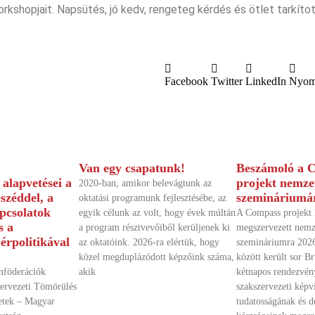
orkshopjait. Napsütés, jó kedv, rengeteg kérdés és ötlet tarkít
Facebook
Twitter
LinkedIn
Nyom
Van egy csapatunk!
Beszámoló a 
alapvetései a
projekt nemze
2020-ban, amikor belevágtunk az
eszéddel, a
szemináriumá
oktatási programunk fejlesztésébe, az
pcsolatok
egyik célunk az volt, hogy évek múltán
A Compass projekt 
s a
a program résztvevőiből kerüljenek ki
megszervezett nemz
érpolitikával
az oktatóink. 2026-ra elértük, hogy
szemináriumra 2026
közel megduplázódott képzőink száma,
között került sor B
onföderációk
akik
kétnapos rendezvén
zervezeti Tömörülés
szakszervezeti képvi
etek – Magyar
tudatosságának és 