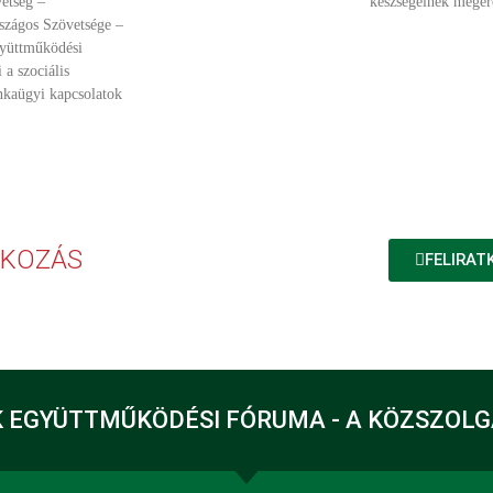
etség –
készségeinek megerő
zágos Szövetsége –
gyüttműködési
 a szociális
nkaügyi kapcsolatok
TKOZÁS
FELIRAT
 EGYÜTTMŰKÖDÉSI FÓRUMA - A KÖZSZOL