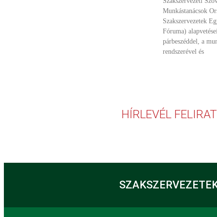
Szakszervezeti Szöv
Munkástanácsok Ors
Szakszervezetek E
Fóruma) alapvetései
párbeszéddel, a mu
rendszerével és
HÍRLEVÉL FELIRA
SZAKSZERVEZETEK