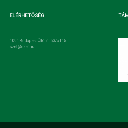
ELÉRHETŐSÉG
TÁ
1091 Budapest Üllői út 53/a I.15.
szef@szef.hu