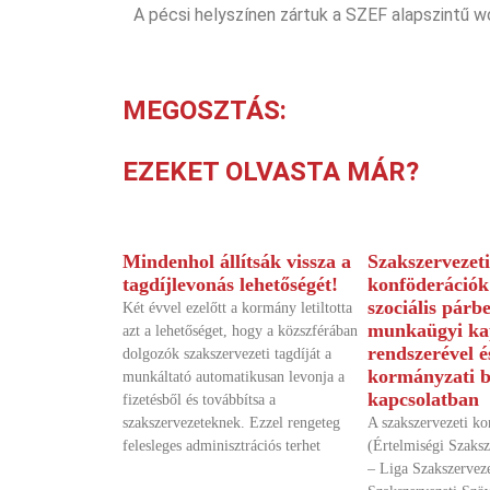
A pécsi helyszínen zártuk a SZEF alapszintű w
MEGOSZTÁS:
EZEKET OLVASTA MÁR?
Mindenhol állítsák vissza a
Szakszervezeti
tagdíjlevonás lehetőségét!
konföderációk 
szociális párb
Két évvel ezelőtt a kormány letiltotta
munkaügyi ka
azt a lehetőséget, hogy a közszférában
rendszerével é
dolgozók szakszervezeti tagdíját a
kormányzati b
munkáltató automatikusan levonja a
kapcsolatban
fizetésből és továbbítsa a
szakszervezeteknek. Ezzel rengeteg
A szakszervezeti k
felesleges adminisztrációs terhet
(Értelmiségi Szaks
– Liga Szakszervez