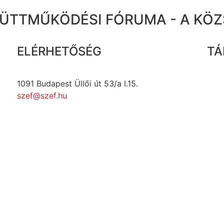
ÜTTMŰKÖDÉSI FÓRUMA - A KÖ
ELÉRHETŐSÉG
TÁ
1091 Budapest Üllői út 53/a I.15.
szef@szef.hu