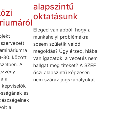
alapszintű
özi
oktatásunk
riumáról
Eleged van abból, hogy a
jekt
munkahelyi problémákra
szervezett
sosem születik valódi
emináriumra
megoldás? Úgy érzed, hiába
9-30. között
van igazatok, a vezetés nem
sszelben. A
hallgat meg titeket? A SZEF
ezvény
őszi alapszintű képzésén
ja a
nem száraz jogszabályokat
 képviselők
tosságának és
készségeinek
olt a