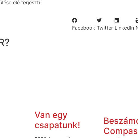
ése elé terjeszti.
Facebook
Twitter
LinkedIn
R?
Van egy
Beszámo
csapatunk!
Compas