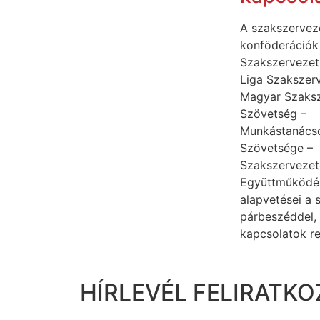
A szakszervez
konföderációk 
Szakszervezet
Liga Szakszer
Magyar Szaksz
Szövetség –
Munkástanács
Szövetsége –
Szakszervezet
Együttműködé
alapvetései a s
párbeszéddel,
kapcsolatok r
HÍRLEVÉL FELIRATKO