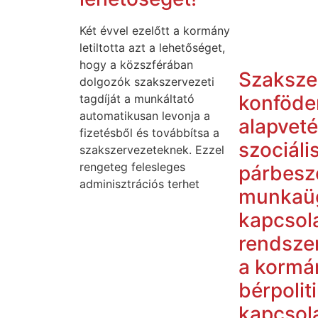
Két évvel ezelőtt a kormány
letiltotta azt a lehetőséget,
hogy a közszférában
Szaksze
dolgozók szakszervezeti
konföde
tagdíját a munkáltató
automatikusan levonja a
alapveté
fizetésből és továbbítsa a
szociáli
szakszervezeteknek. Ezzel
rengeteg felesleges
párbesz
adminisztrációs terhet
munkaü
kapcsol
rendszer
a kormá
bérpolit
kapcsol