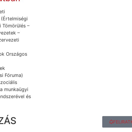
eti
(Értelmiségi
i Tömörülés –
vezetek –
ervezeti
ok Országos
ek
si Fóruma)
zociális
 a munkaügyi
endszerével és
ZÁS
FELIRAT