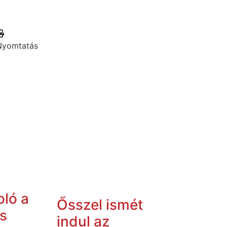
Nyomtatás
ló a
Ősszel ismét
s
indul az