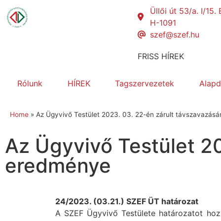
Üllői út 53/a. I/15
H-1091
szef@szef.hu
FRISS HÍREK
Rólunk
HÍREK
Tagszervezetek
Alap
Home
»
Az Ügyvivő Testület 2023. 03. 22-én zárult távszavazás
Az Ügyvivő Testület 2
eredménye
24/2023. (03.21.) SZEF ÜT határozat
A SZEF Ügyvivő Testülete határozatot hoz 