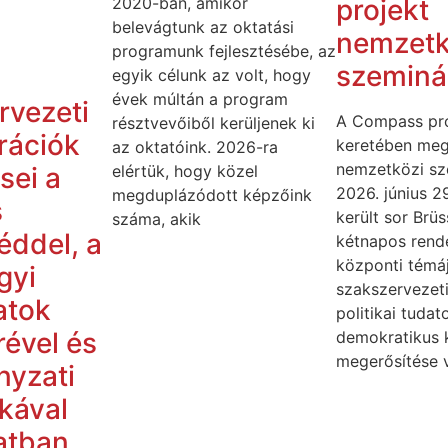
projekt
2020-ban, amikor
belevágtunk az oktatási
nemzetk
programunk fejlesztésébe, az
szeminá
egyik célunk az volt, hogy
évek múltán a program
rvezeti
A Compass pro
résztvevőiből kerüljenek ki
rációk
keretében meg
az oktatóink. 2026-ra
nemzetközi sz
sei a
elértük, hogy közel
2026. június 2
megduplázódott képzőink
s
került sor Brü
száma, akik
éddel, a
kétnapos rend
központi témá
gyi
szakszervezeti
atok
politikai tuda
ével és
demokratikus 
megerősítése v
nyzati
ikával
atban