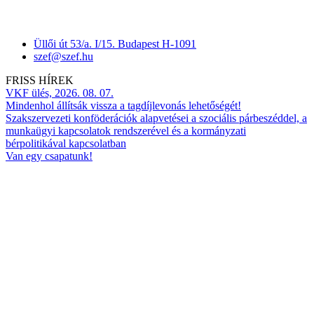
Üllői út 53/a. I/15. Budapest H-1091
szef@szef.hu
FRISS HÍREK
VKF ülés, 2026. 08. 07.
Mindenhol állítsák vissza a tagdíjlevonás lehetőségét!
Szakszervezeti konföderációk alapvetései a szociális párbeszéddel, a
munkaügyi kapcsolatok rendszerével és a kormányzati
bérpolitikával kapcsolatban
Van egy csapatunk!