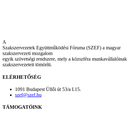
A
Szakszervezetek Együttműködési Fóruma (SZEF) a magyar
szakszervezeti mozgalom
egyik szövetségi rendszere, mely a közszféra munkavállalóinak
szakszervezeteit tömöríti.
ELÉRHETŐSÉG
1091 Budapest Üllői út 53/a I.15.
szef@szef.hu
TÁMOGATÓINK