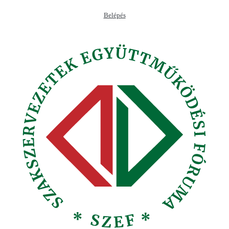
Ugrás
Belépés
a
tartalomhoz