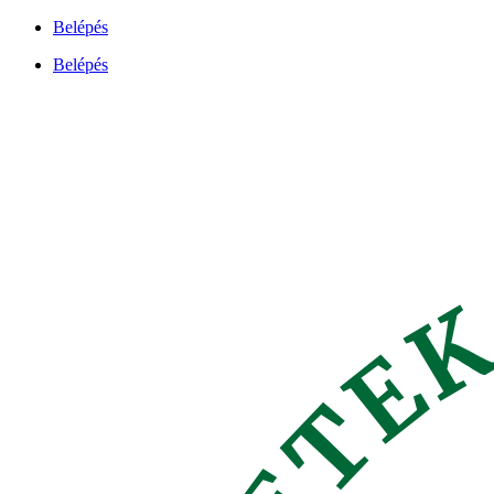
Ugrás
Belépés
a
Belépés
tartalomhoz