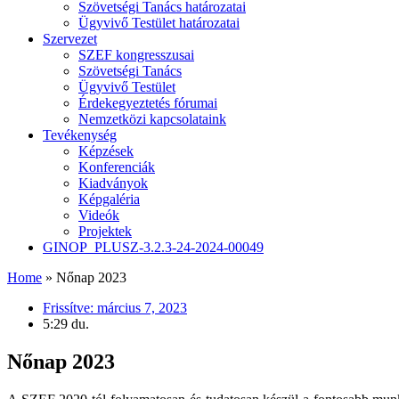
Szövetségi Tanács határozatai
Ügyvivő Testület határozatai
Szervezet
SZEF kongresszusai
Szövetségi Tanács
Ügyvivő Testület
Érdekegyeztetés fórumai
Nemzetközi kapcsolataink
Tevékenység
Képzések
Konferenciák
Kiadványok
Képgaléria
Videók
Projektek
GINOP_PLUSZ-3.2.3-24-2024-00049
Home
»
Nőnap 2023
Frissítve:
március 7, 2023
5:29 du.
Nőnap 2023