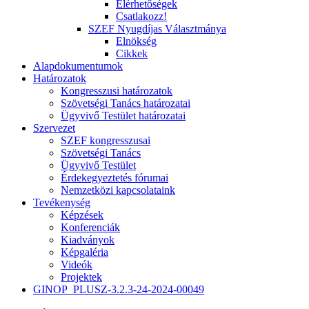
Elérhetőségek
Csatlakozz!
SZEF Nyugdíjas Választmánya
Elnökség
Cikkek
Alapdokumentumok
Határozatok
Kongresszusi határozatok
Szövetségi Tanács határozatai
Ügyvivő Testület határozatai
Szervezet
SZEF kongresszusai
Szövetségi Tanács
Ügyvivő Testület
Érdekegyeztetés fórumai
Nemzetközi kapcsolataink
Tevékenység
Képzések
Konferenciák
Kiadványok
Képgaléria
Videók
Projektek
GINOP_PLUSZ-3.2.3-24-2024-00049