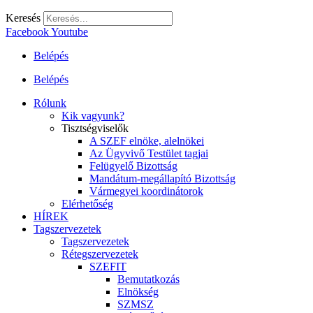
Keresés
Facebook
Youtube
Belépés
Belépés
Rólunk
Kik vagyunk?
Tisztségviselők
A SZEF elnöke, alelnökei
Az Ügyvivő Testület tagjai
Felügyelő Bizottság
Mandátum-megállapító Bizottság
Vármegyei koordinátorok
Elérhetőség
HÍREK
Tagszervezetek
Tagszervezetek
Rétegszervezetek
SZEFIT
Bemutatkozás
Elnökség
SZMSZ