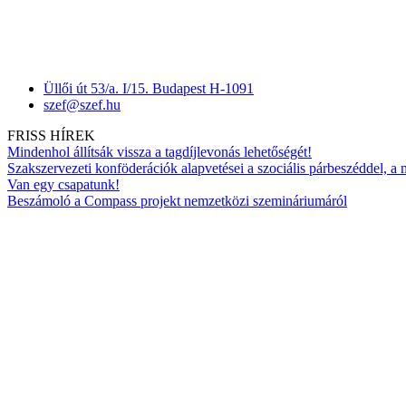
Üllői út 53/a. I/15. Budapest H-1091
szef@szef.hu
FRISS HÍREK
Mindenhol állítsák vissza a tagdíjlevonás lehetőségét!
Szakszervezeti konföderációk alapvetései a szociális párbeszéddel, a
Van egy csapatunk!
Beszámoló a Compass projekt nemzetközi szemináriumáról