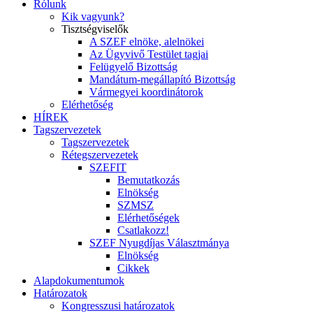
Rólunk
Kik vagyunk?
Tisztségviselők
A SZEF elnöke, alelnökei
Az Ügyvivő Testület tagjai
Felügyelő Bizottság
Mandátum-megállapító Bizottság
Vármegyei koordinátorok
Elérhetőség
HÍREK
Tagszervezetek
Tagszervezetek
Rétegszervezetek
SZEFIT
Bemutatkozás
Elnökség
SZMSZ
Elérhetőségek
Csatlakozz!
SZEF Nyugdíjas Választmánya
Elnökség
Cikkek
Alapdokumentumok
Határozatok
Kongresszusi határozatok