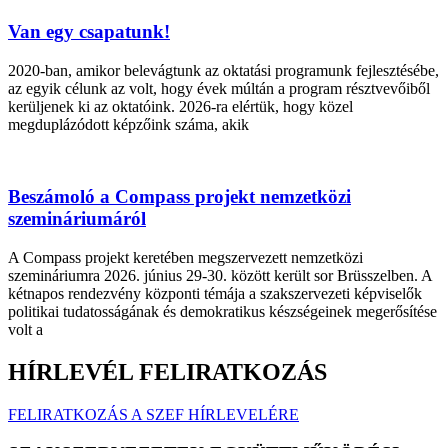
Van egy csapatunk!
2020-ban, amikor belevágtunk az oktatási programunk fejlesztésébe,
az egyik célunk az volt, hogy évek múltán a program résztvevőiből
kerüljenek ki az oktatóink. 2026-ra elértük, hogy közel
megduplázódott képzőink száma, akik
Beszámoló a Compass projekt nemzetközi
szemináriumáról
A Compass projekt keretében megszervezett nemzetközi
szemináriumra 2026. június 29-30. között került sor Brüsszelben. A
kétnapos rendezvény központi témája a szakszervezeti képviselők
politikai tudatosságának és demokratikus készségeinek megerősítése
volt a
HÍRLEVÉL FELIRATKOZÁS
FELIRATKOZÁS A SZEF HÍRLEVELÉRE