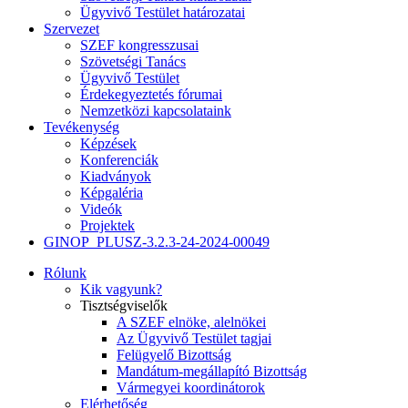
Ügyvivő Testület határozatai
Szervezet
SZEF kongresszusai
Szövetségi Tanács
Ügyvivő Testület
Érdekegyeztetés fórumai
Nemzetközi kapcsolataink
Tevékenység
Képzések
Konferenciák
Kiadványok
Képgaléria
Videók
Projektek
GINOP_PLUSZ-3.2.3-24-2024-00049
Rólunk
Kik vagyunk?
Tisztségviselők
A SZEF elnöke, alelnökei
Az Ügyvivő Testület tagjai
Felügyelő Bizottság
Mandátum-megállapító Bizottság
Vármegyei koordinátorok
Elérhetőség