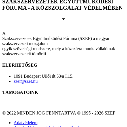
SZAKSZERVEZETEK EGYÜTTMŰKÖDÉSI
FÓRUMA - A KÖZSZOLGÁLAT VÉDELMÉBEN
A
Szakszervezetek Együttműködési Fóruma (SZEF) a magyar
szakszervezeti mozgalom
egyik szövetségi rendszere, mely a közszféra munkavállalóinak
szakszervezeteit tömöríti.
ELÉRHETŐSÉG
1091 Budapest Üllői út 53/a I.15.
szef@szef.hu
TÁMOGATÓINK
© 2022 MINDEN JOG FENNTARTVA © 1995 - 2026 SZEF
Adatvédelem