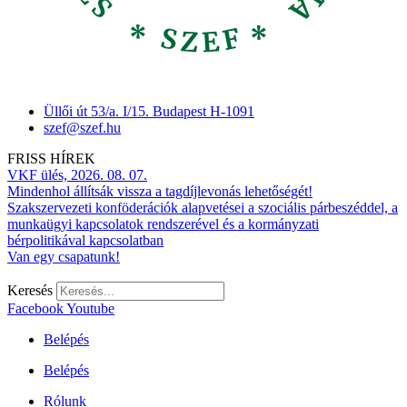
Üllői út 53/a. I/15. Budapest H-1091
szef@szef.hu
FRISS HÍREK
VKF ülés, 2026. 08. 07.
Mindenhol állítsák vissza a tagdíjlevonás lehetőségét!
Szakszervezeti konföderációk alapvetései a szociális párbeszéddel, a
munkaügyi kapcsolatok rendszerével és a kormányzati
bérpolitikával kapcsolatban
Van egy csapatunk!
Keresés
Facebook
Youtube
Belépés
Belépés
Rólunk