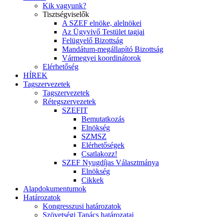
Kik vagyunk?
Tisztségviselők
A SZEF elnöke, alelnökei
Az Ügyvivő Testület tagjai
Felügyelő Bizottság
Mandátum-megállapító Bizottság
Vármegyei koordinátorok
Elérhetőség
HÍREK
Tagszervezetek
Tagszervezetek
Rétegszervezetek
SZEFIT
Bemutatkozás
Elnökség
SZMSZ
Elérhetőségek
Csatlakozz!
SZEF Nyugdíjas Választmánya
Elnökség
Cikkek
Alapdokumentumok
Határozatok
Kongresszusi határozatok
Szövetségi Tanács határozatai