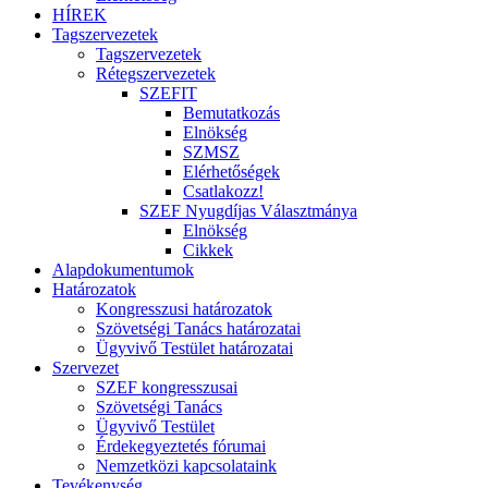
HÍREK
Tagszervezetek
Tagszervezetek
Rétegszervezetek
SZEFIT
Bemutatkozás
Elnökség
SZMSZ
Elérhetőségek
Csatlakozz!
SZEF Nyugdíjas Választmánya
Elnökség
Cikkek
Alapdokumentumok
Határozatok
Kongresszusi határozatok
Szövetségi Tanács határozatai
Ügyvivő Testület határozatai
Szervezet
SZEF kongresszusai
Szövetségi Tanács
Ügyvivő Testület
Érdekegyeztetés fórumai
Nemzetközi kapcsolataink
Tevékenység