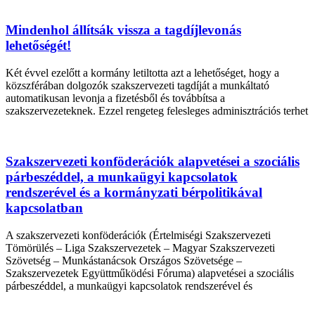
Mindenhol állítsák vissza a tagdíjlevonás
lehetőségét!
Két évvel ezelőtt a kormány letiltotta azt a lehetőséget, hogy a
közszférában dolgozók szakszervezeti tagdíját a munkáltató
automatikusan levonja a fizetésből és továbbítsa a
szakszervezeteknek. Ezzel rengeteg felesleges adminisztrációs terhet
Szakszervezeti konföderációk alapvetései a szociális
párbeszéddel, a munkaügyi kapcsolatok
rendszerével és a kormányzati bérpolitikával
kapcsolatban
A szakszervezeti konföderációk (Értelmiségi Szakszervezeti
Tömörülés – Liga Szakszervezetek – Magyar Szakszervezeti
Szövetség – Munkástanácsok Országos Szövetsége –
Szakszervezetek Együttműködési Fóruma) alapvetései a szociális
párbeszéddel, a munkaügyi kapcsolatok rendszerével és