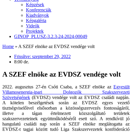
Képzések
Konferenciák
Kiadványok
Képgaléria
Videók
Projektek
GINOP_PLUSZ-3.2.3-24-2024-00049
Home
»
A SZEF elnöke az EVDSZ vendége volt
Frissítve:
szeptember 29, 2022
8:00 de.
A SZEF elnöke az EVDSZ vendége volt
2022. augusztus 27-én Csóti Csaba, a SZEF elnöke az
Egyesült
Villamosenergia-ipari Dolgozók Szakszervezeti
Szövetségének
(EVDSZ) vendége volt az EVDSZ családi napján.
A kötelen beszélgetések során az EVDSZ egyes vezető
tisztségviselőivel elsősorban a közösségszervezés fontosságáról,
illetve a tágan értelmezett közszolgáltató területek
szakszervezeteinek együttműködéséről esett szó. A rendkívül jó
hangulatú családi nap során a SZEF elnöke meglátogatta az
EVDSZ-t tagjai között tudó Liga Szakszervezetek konföderáció