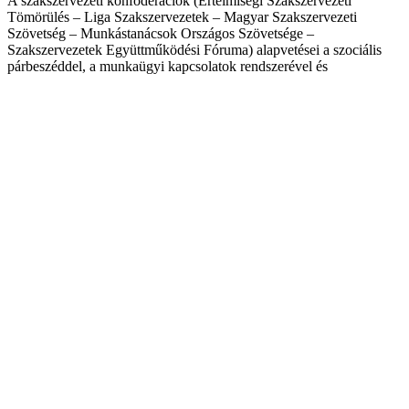
A szakszervezeti konföderációk (Értelmiségi Szakszervezeti
Tömörülés – Liga Szakszervezetek – Magyar Szakszervezeti
Szövetség – Munkástanácsok Országos Szövetsége –
Szakszervezetek Együttműködési Fóruma) alapvetései a szociális
párbeszéddel, a munkaügyi kapcsolatok rendszerével és