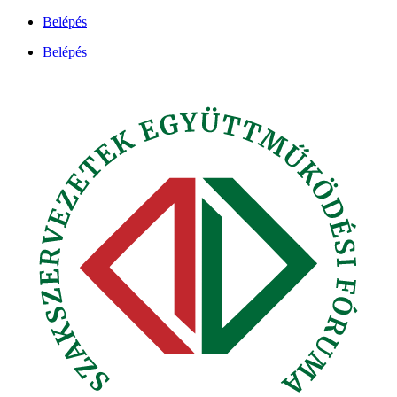
Ugrás
Belépés
a
Belépés
tartalomhoz