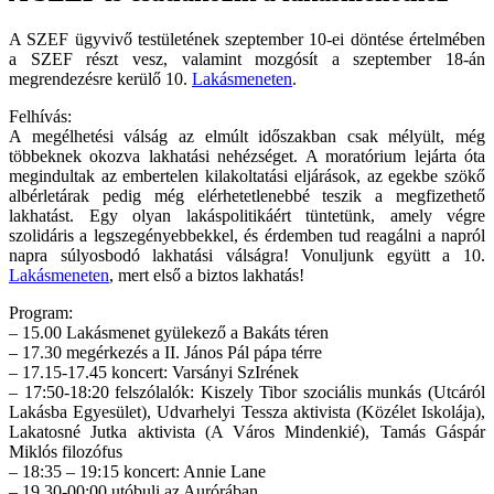
A SZEF ügyvivő testületének szeptember 10-ei döntése értelmében
a SZEF részt vesz, valamint mozgósít a szeptember 18-án
megrendezésre kerülő 10.
Lakásmeneten
.
Felhívás:
A megélhetési válság az elmúlt időszakban csak mélyült, még
többeknek okozva lakhatási nehézséget. A moratórium lejárta óta
megindultak az embertelen kilakoltatási eljárások, az egekbe szökő
albérletárak pedig még elérhetetlenebbé teszik a megfizethető
lakhatást. Egy olyan lakáspolitikáért tüntetünk, amely végre
szolidáris a legszegényebbekkel, és érdemben tud reagálni a napról
napra súlyosbodó lakhatási válságra! Vonuljunk együtt a 10.
Lakásmeneten
, mert első a biztos lakhatás!
Program:
– 15.00 Lakásmenet gyülekező a Bakáts téren
– 17.30 megérkezés a II. János Pál pápa térre
– 17.15-17.45 koncert: Varsányi SzIrének
– 17:50-18:20 felszólalók: Kiszely Tibor szociális munkás (Utcáról
Lakásba Egyesület), Udvarhelyi Tessza aktivista (Közélet Iskolája),
Lakatosné Jutka aktivista (A Város Mindenkié), Tamás Gáspár
Miklós filozófus
– 18:35 – 19:15 koncert: Annie Lane
– 19.30-00:00 utóbuli az Aurórában