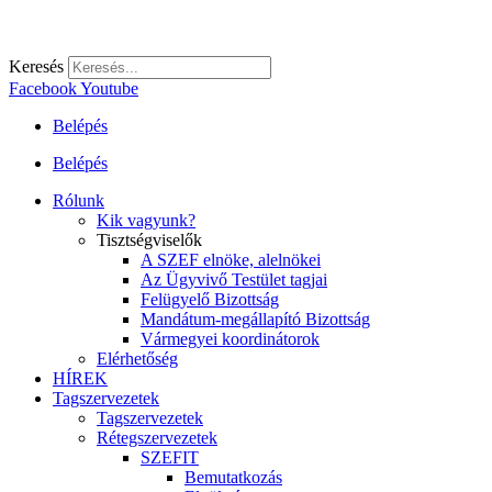
Keresés
Facebook
Youtube
Belépés
Belépés
Rólunk
Kik vagyunk?
Tisztségviselők
A SZEF elnöke, alelnökei
Az Ügyvivő Testület tagjai
Felügyelő Bizottság
Mandátum-megállapító Bizottság
Vármegyei koordinátorok
Elérhetőség
HÍREK
Tagszervezetek
Tagszervezetek
Rétegszervezetek
SZEFIT
Bemutatkozás