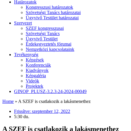
Határozatok
Kongresszusi határozatok
Szövetségi Tanács határozatai
Ügyvivő Testület határozatai
Szervezet
SZEF kongresszusai
Szövetségi Tanács
Ügyvivő Testület
Érdekegyeztetés fórumai
Nemzetközi kapcsolataink
Tevékenység
Képzések
Konferenciák
Kiadványok
Képgaléria
Videók
Projektek
GINOP_PLUSZ-3.2.3-24-2024-00049
Home
»
A SZEF is csatlakozik a lakásmenethez
Frissítve:
szeptember 12, 2022
5:30 du.
A SZEF is csatlakozik a lakásmenethez