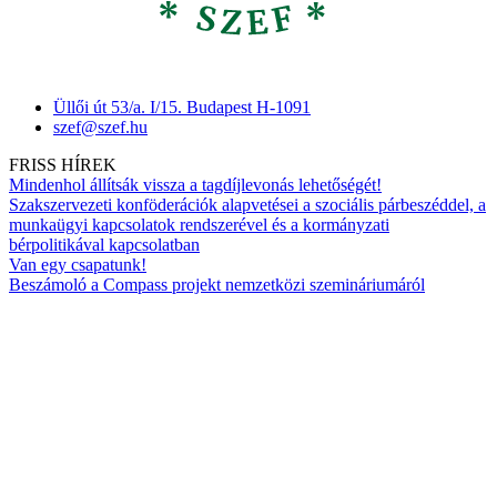
Üllői út 53/a. I/15. Budapest H-1091
szef@szef.hu
FRISS HÍREK
Mindenhol állítsák vissza a tagdíjlevonás lehetőségét!
Szakszervezeti konföderációk alapvetései a szociális párbeszéddel, a
munkaügyi kapcsolatok rendszerével és a kormányzati
bérpolitikával kapcsolatban
Van egy csapatunk!
Beszámoló a Compass projekt nemzetközi szemináriumáról