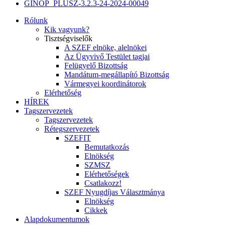
GINOP_PLUSZ-3.2.3-24-2024-00049
Rólunk
Kik vagyunk?
Tisztségviselők
A SZEF elnöke, alelnökei
Az Ügyvivő Testület tagjai
Felügyelő Bizottság
Mandátum-megállapító Bizottság
Vármegyei koordinátorok
Elérhetőség
HÍREK
Tagszervezetek
Tagszervezetek
Rétegszervezetek
SZEFIT
Bemutatkozás
Elnökség
SZMSZ
Elérhetőségek
Csatlakozz!
SZEF Nyugdíjas Választmánya
Elnökség
Cikkek
Alapdokumentumok