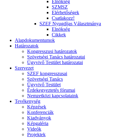
Elnökség
SZMSZ
Elérhetőségek
Csatlakozz!
SZEF Nyugdíjas Választmánya
Elnökség
Cikkek
Alapdokumentumok
Határozatok
Kongresszusi határozatok
Szövetségi Tanács határozatai
Ügyvivő Testület határozatai
Szervezet
SZEF kongresszusai
Szövetségi Tanács
Ügyvivő Testület
Érdekegyeztetés fórumai
Nemzetközi kapcsolataink
Tevékenység
Képzések
Konferenciák
Kiadványok
Képgaléria
Videók
Projektek