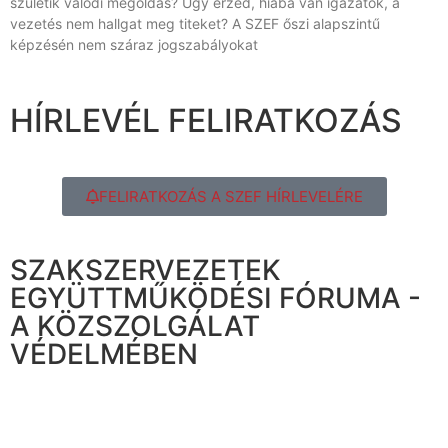
születik valódi megoldás? Úgy érzed, hiába van igazatok, a
vezetés nem hallgat meg titeket? A SZEF őszi alapszintű
képzésén nem száraz jogszabályokat
HÍRLEVÉL FELIRATKOZÁS
FELIRATKOZÁS A SZEF HÍRLEVELÉRE
SZAKSZERVEZETEK
EGYÜTTMŰKÖDÉSI FÓRUMA -
A KÖZSZOLGÁLAT
VÉDELMÉBEN