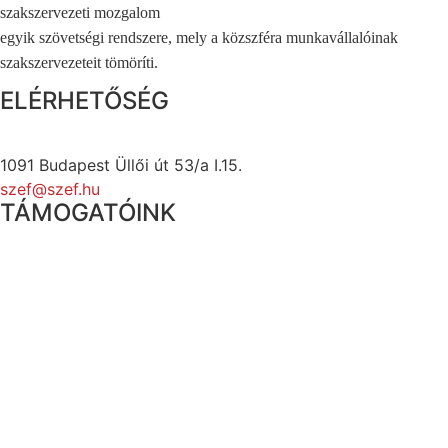
szakszervezeti mozgalom
egyik szövetségi rendszere, mely a közszféra munkavállalóinak
szakszervezeteit tömöríti.
ELÉRHETŐSÉG
1091 Budapest Üllői út 53/a I.15.
szef@szef.hu
TÁMOGATÓINK