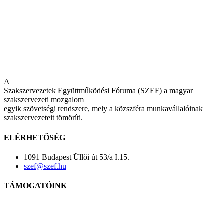
A
Szakszervezetek Együttműködési Fóruma (SZEF) a magyar
szakszervezeti mozgalom
egyik szövetségi rendszere, mely a közszféra munkavállalóinak
szakszervezeteit tömöríti.
ELÉRHETŐSÉG
1091 Budapest Üllői út 53/a I.15.
szef@szef.hu
TÁMOGATÓINK