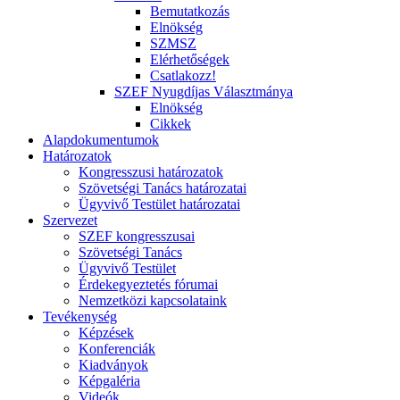
Bemutatkozás
Elnökség
SZMSZ
Elérhetőségek
Csatlakozz!
SZEF Nyugdíjas Választmánya
Elnökség
Cikkek
Alapdokumentumok
Határozatok
Kongresszusi határozatok
Szövetségi Tanács határozatai
Ügyvivő Testület határozatai
Szervezet
SZEF kongresszusai
Szövetségi Tanács
Ügyvivő Testület
Érdekegyeztetés fórumai
Nemzetközi kapcsolataink
Tevékenység
Képzések
Konferenciák
Kiadványok
Képgaléria
Videók