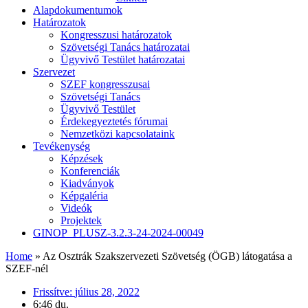
Alapdokumentumok
Határozatok
Kongresszusi határozatok
Szövetségi Tanács határozatai
Ügyvivő Testület határozatai
Szervezet
SZEF kongresszusai
Szövetségi Tanács
Ügyvivő Testület
Érdekegyeztetés fórumai
Nemzetközi kapcsolataink
Tevékenység
Képzések
Konferenciák
Kiadványok
Képgaléria
Videók
Projektek
GINOP_PLUSZ-3.2.3-24-2024-00049
Home
»
Az Osztrák Szakszervezeti Szövetség (ÖGB) látogatása a
SZEF-nél
Frissítve:
július 28, 2022
6:46 du.