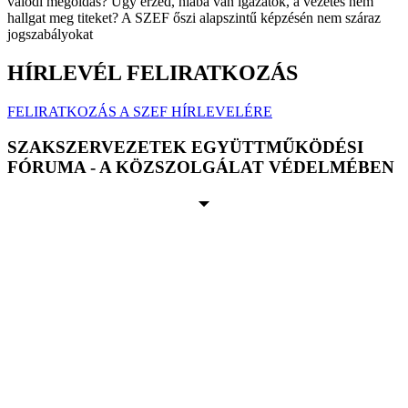
valódi megoldás? Úgy érzed, hiába van igazatok, a vezetés nem
hallgat meg titeket? A SZEF őszi alapszintű képzésén nem száraz
jogszabályokat
HÍRLEVÉL FELIRATKOZÁS
FELIRATKOZÁS A SZEF HÍRLEVELÉRE
SZAKSZERVEZETEK EGYÜTTMŰKÖDÉSI
FÓRUMA - A KÖZSZOLGÁLAT VÉDELMÉBEN