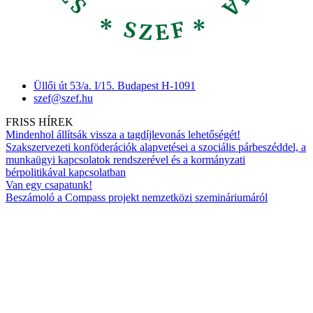
Üllői út 53/a. I/15. Budapest H-1091
szef@szef.hu
FRISS HÍREK
Mindenhol állítsák vissza a tagdíjlevonás lehetőségét!
Szakszervezeti konföderációk alapvetései a szociális párbeszéddel, a
munkaügyi kapcsolatok rendszerével és a kormányzati
bérpolitikával kapcsolatban
Van egy csapatunk!
Beszámoló a Compass projekt nemzetközi szemináriumáról