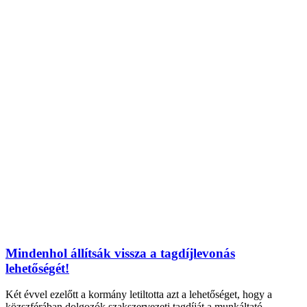
Mindenhol állítsák vissza a tagdíjlevonás
lehetőségét!
Két évvel ezelőtt a kormány letiltotta azt a lehetőséget, hogy a
közszférában dolgozók szakszervezeti tagdíját a munkáltató