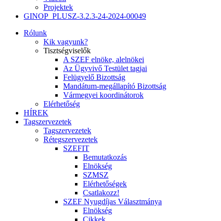
Projektek
GINOP_PLUSZ-3.2.3-24-2024-00049
Rólunk
Kik vagyunk?
Tisztségviselők
A SZEF elnöke, alelnökei
Az Ügyvivő Testület tagjai
Felügyelő Bizottság
Mandátum-megállapító Bizottság
Vármegyei koordinátorok
Elérhetőség
HÍREK
Tagszervezetek
Tagszervezetek
Rétegszervezetek
SZEFIT
Bemutatkozás
Elnökség
SZMSZ
Elérhetőségek
Csatlakozz!
SZEF Nyugdíjas Választmánya
Elnökség
Cikkek