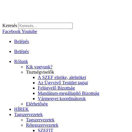
Keresés
Facebook
Youtube
Belépés
Belépés
Rólunk
Kik vagyunk?
Tisztségviselők
A SZEF elnöke, alelnökei
Az Ügyvivő Testület tagjai
Felügyelő Bizottság
Mandátum-megállapító Bizottság
Vármegyei koordinátorok
Elérhetőség
HÍREK
Tagszervezetek
Tagszervezetek
Rétegszervezetek
SZEFIT