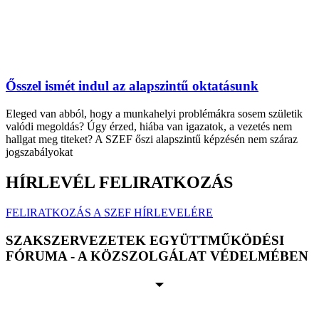
Ősszel ismét indul az alapszintű oktatásunk
Eleged van abból, hogy a munkahelyi problémákra sosem születik
valódi megoldás? Úgy érzed, hiába van igazatok, a vezetés nem
hallgat meg titeket? A SZEF őszi alapszintű képzésén nem száraz
jogszabályokat
HÍRLEVÉL FELIRATKOZÁS
FELIRATKOZÁS A SZEF HÍRLEVELÉRE
SZAKSZERVEZETEK EGYÜTTMŰKÖDÉSI
FÓRUMA - A KÖZSZOLGÁLAT VÉDELMÉBEN