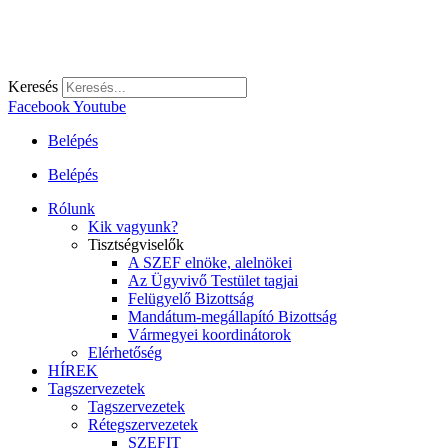
Keresés
Facebook
Youtube
Belépés
Belépés
Rólunk
Kik vagyunk?
Tisztségviselők
A SZEF elnöke, alelnökei
Az Ügyvivő Testület tagjai
Felügyelő Bizottság
Mandátum-megállapító Bizottság
Vármegyei koordinátorok
Elérhetőség
HÍREK
Tagszervezetek
Tagszervezetek
Rétegszervezetek
SZEFIT