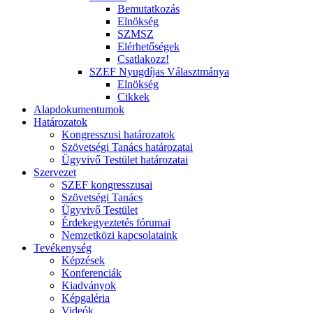
Bemutatkozás
Elnökség
SZMSZ
Elérhetőségek
Csatlakozz!
SZEF Nyugdíjas Választmánya
Elnökség
Cikkek
Alapdokumentumok
Határozatok
Kongresszusi határozatok
Szövetségi Tanács határozatai
Ügyvivő Testület határozatai
Szervezet
SZEF kongresszusai
Szövetségi Tanács
Ügyvivő Testület
Érdekegyeztetés fórumai
Nemzetközi kapcsolataink
Tevékenység
Képzések
Konferenciák
Kiadványok
Képgaléria
Videók