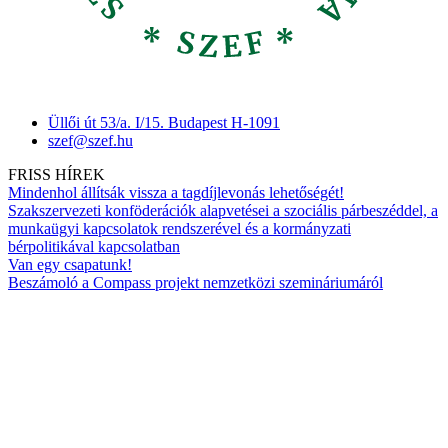
Üllői út 53/a. I/15. Budapest H-1091
szef@szef.hu
FRISS HÍREK
Mindenhol állítsák vissza a tagdíjlevonás lehetőségét!
Szakszervezeti konföderációk alapvetései a szociális párbeszéddel, a
munkaügyi kapcsolatok rendszerével és a kormányzati
bérpolitikával kapcsolatban
Van egy csapatunk!
Beszámoló a Compass projekt nemzetközi szemináriumáról