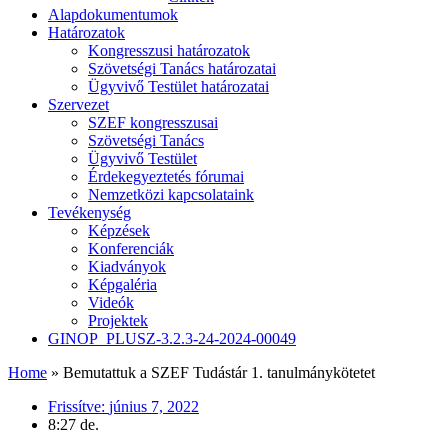
Alapdokumentumok
Határozatok
Kongresszusi határozatok
Szövetségi Tanács határozatai
Ügyvivő Testület határozatai
Szervezet
SZEF kongresszusai
Szövetségi Tanács
Ügyvivő Testület
Érdekegyeztetés fórumai
Nemzetközi kapcsolataink
Tevékenység
Képzések
Konferenciák
Kiadványok
Képgaléria
Videók
Projektek
GINOP_PLUSZ-3.2.3-24-2024-00049
Home
»
Bemutattuk a SZEF Tudástár 1. tanulmánykötetet
Frissítve:
június 7, 2022
8:27 de.