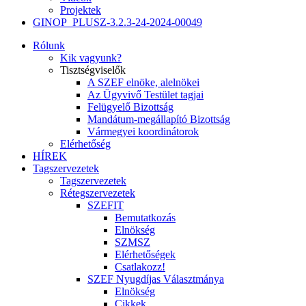
Projektek
GINOP_PLUSZ-3.2.3-24-2024-00049
Rólunk
Kik vagyunk?
Tisztségviselők
A SZEF elnöke, alelnökei
Az Ügyvivő Testület tagjai
Felügyelő Bizottság
Mandátum-megállapító Bizottság
Vármegyei koordinátorok
Elérhetőség
HÍREK
Tagszervezetek
Tagszervezetek
Rétegszervezetek
SZEFIT
Bemutatkozás
Elnökség
SZMSZ
Elérhetőségek
Csatlakozz!
SZEF Nyugdíjas Választmánya
Elnökség
Cikkek