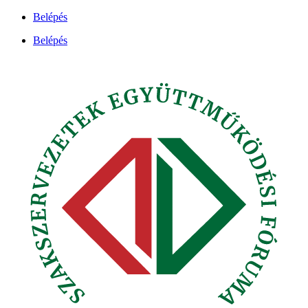
Ugrás
Belépés
a
Belépés
tartalomhoz