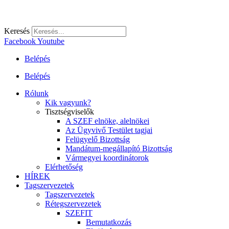
Keresés
Facebook
Youtube
Belépés
Belépés
Rólunk
Kik vagyunk?
Tisztségviselők
A SZEF elnöke, alelnökei
Az Ügyvivő Testület tagjai
Felügyelő Bizottság
Mandátum-megállapító Bizottság
Vármegyei koordinátorok
Elérhetőség
HÍREK
Tagszervezetek
Tagszervezetek
Rétegszervezetek
SZEFIT
Bemutatkozás