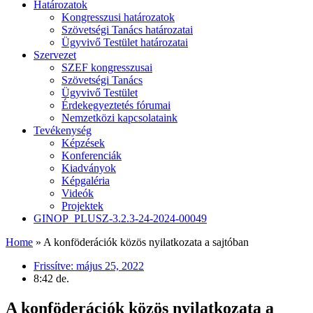
Határozatok
Kongresszusi határozatok
Szövetségi Tanács határozatai
Ügyvivő Testület határozatai
Szervezet
SZEF kongresszusai
Szövetségi Tanács
Ügyvivő Testület
Érdekegyeztetés fórumai
Nemzetközi kapcsolataink
Tevékenység
Képzések
Konferenciák
Kiadványok
Képgaléria
Videók
Projektek
GINOP_PLUSZ-3.2.3-24-2024-00049
Home
»
A konföderációk közös nyilatkozata a sajtóban
Frissítve:
május 25, 2022
8:42 de.
A konföderációk közös nyilatkozata a