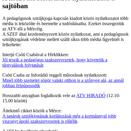
sajtóban
A pedagógusok sztrájkjoga kapcsán kiadott közös nyilatkozatot több
média is leközölte és beemelte a tudósításaiba. Ezeket összegeztük
az ATV-től a Mércéig.
A SZEF által kezdeményezett közös nyilatkozat, ami a pedagógusok
sztrájkjogának védelme mellett szállt síkra több média figyelmét is
felkeltette:
Interjú Csóti Csabával a Hírklikken:
Jól teszik a pedagógus szakszervezetek, hogy követelik a
tárgyalások folytatását
Csóti Csaba az Inforádió reggeli műsorának nyilatkozott:
Minél több szemetet söpör valaki otthon is a szőnyeg alá, az annál
jobban felpúposodik
Hosszabb anyagban foglalkozik vele az
ATV HIRADÓ
(12.10-
15.00 között)
Áttekintő cikket közölt a Mérce:
A tanárok sztrájkjogának korlátozását még a kormánnyal jobb
viszonyt ápoló szakszervezetek is elítélik