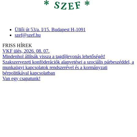
Üllői út 53/a. I/15. Budapest H-1091
szef@szef.hu
FRISS HÍREK
VKF ülés, 2026. 08. 07.
Mindenhol állítsák vissza a tagdíjlevonás lehetőségét!
Szakszervezeti konföderációk alapvetései a szociális párbeszéddel, a
munkaügyi kapcsolatok rendszerével és a kormányzati
bérpolitikával kapcsolatban
Van egy csapatunk!