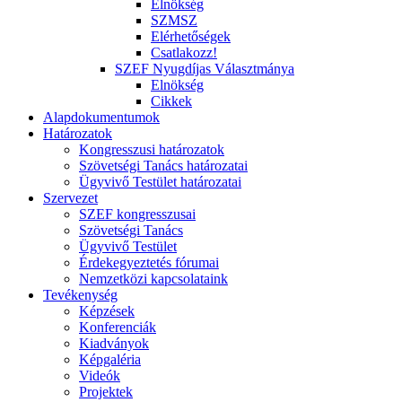
Elnökség
SZMSZ
Elérhetőségek
Csatlakozz!
SZEF Nyugdíjas Választmánya
Elnökség
Cikkek
Alapdokumentumok
Határozatok
Kongresszusi határozatok
Szövetségi Tanács határozatai
Ügyvivő Testület határozatai
Szervezet
SZEF kongresszusai
Szövetségi Tanács
Ügyvivő Testület
Érdekegyeztetés fórumai
Nemzetközi kapcsolataink
Tevékenység
Képzések
Konferenciák
Kiadványok
Képgaléria
Videók
Projektek