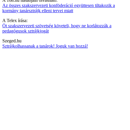
A 168.hu hasábjain olvasható:
Az összes szakszervezeti konföderáció együttesen tiltakozik a
kormány tanársztrájk elleni tervei miatt
A Telex írása:
Öt szakszervezeti szövetség követeli, hogy ne korlátozzák a
pedagógusok sztrájkjogát
Szeged.hu
Sztrájkolhassanak a tanárok! Joguk van hozzá!