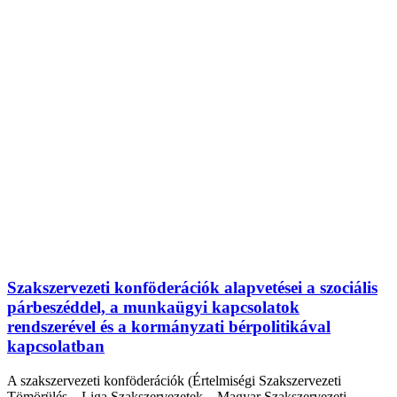
Szakszervezeti konföderációk alapvetései a szociális
párbeszéddel, a munkaügyi kapcsolatok
rendszerével és a kormányzati bérpolitikával
kapcsolatban
A szakszervezeti konföderációk (Értelmiségi Szakszervezeti
Tömörülés – Liga Szakszervezetek – Magyar Szakszervezeti