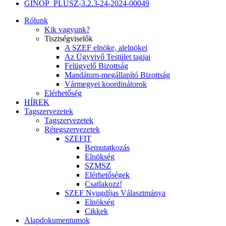
GINOP_PLUSZ-3.2.3-24-2024-00049
Rólunk
Kik vagyunk?
Tisztségviselők
A SZEF elnöke, alelnökei
Az Ügyvivő Testület tagjai
Felügyelő Bizottság
Mandátum-megállapító Bizottság
Vármegyei koordinátorok
Elérhetőség
HÍREK
Tagszervezetek
Tagszervezetek
Rétegszervezetek
SZEFIT
Bemutatkozás
Elnökség
SZMSZ
Elérhetőségek
Csatlakozz!
SZEF Nyugdíjas Választmánya
Elnökség
Cikkek
Alapdokumentumok