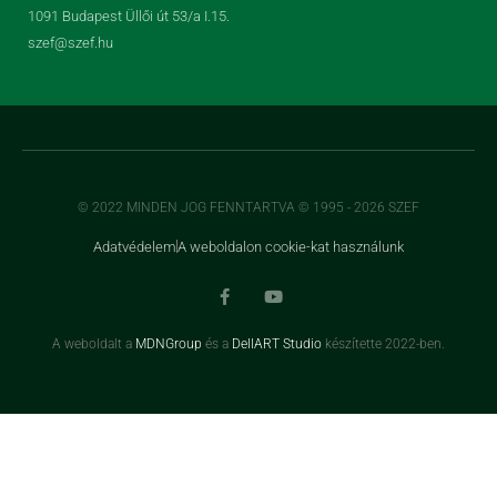
1091 Budapest Üllői út 53/a I.15.
szef@szef.hu
© 2022 MINDEN JOG FENNTARTVA © 1995 - 2026 SZEF
Adatvédelem
A weboldalon cookie-kat használunk
A weboldalt a
MDNGroup
és a
DellART Studio
készítette 2022-ben.