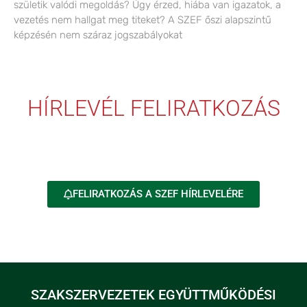
születik valódi megoldás? Úgy érzed, hiába van igazatok, a
vezetés nem hallgat meg titeket? A SZEF őszi alapszintű
képzésén nem száraz jogszabályokat
HÍRLEVÉL FELIRATKOZÁS
FELIRATKOZÁS A SZEF HÍRLEVELÉRE
SZAKSZERVEZETEK EGYÜTTMŰKÖDÉSI