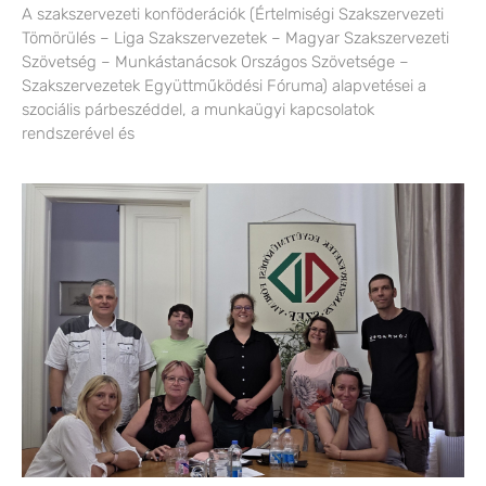
A szakszervezeti konföderációk (Értelmiségi Szakszervezeti
Tömörülés – Liga Szakszervezetek – Magyar Szakszervezeti
Szövetség – Munkástanácsok Országos Szövetsége –
Szakszervezetek Együttműködési Fóruma) alapvetései a
szociális párbeszéddel, a munkaügyi kapcsolatok
rendszerével és