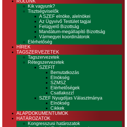
RÓLUNK
Kik vagyunk?
Tisztségviselők
A SZEF elnöke, alelnökei
Az Ügyvivő Testület tagjai
Felügyelő Bizottság
Mandátum-megállapító Bizottság
Vármegyei koordinátorok
Elérhetőség
HÍREK
TAGSZERVEZETEK
Tagszervezetek
Rétegszervezetek
SZEFIT
Bemutatkozás
Elnökség
SZMSZ
Elérhetőségek
Csatlakozz!
SZEF Nyugdíjas Választmánya
Elnökség
Cikkek
ALAPDOKUMENTUMOK
HATÁROZATOK
Kongresszusi határozatok