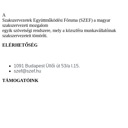
A
Szakszervezetek Együttműködési Fóruma (SZEF) a magyar
szakszervezeti mozgalom
egyik szövetségi rendszere, mely a közszféra munkavállalóinak
szakszervezeteit tömöríti.
ELÉRHETŐSÉG
1091 Budapest Üllői út 53/a I.15.
szef@szef.hu
TÁMOGATÓINK