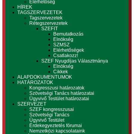
Elérhetőség
HÍREK
TAGSZERVEZETEK
Tagszervezetek
Rétegszervezetek
SZEFIT
Bemutatkozás
Elnökség
SZMSZ
Elérhetőségek
Csatlakozz!
SZEF Nyugdíjas Választmánya
Elnökség
Cikkek
ALAPDOKUMENTUMOK
HATÁROZATOK
Kongresszusi határozatok
Szövetségi Tanács határozatai
Ügyvivő Testület határozatai
SZERVEZET
SZEF kongresszusai
Szövetségi Tanács
Ügyvivő Testület
Érdekegyeztetés fórumai
Nemzetközi kapcsolataink