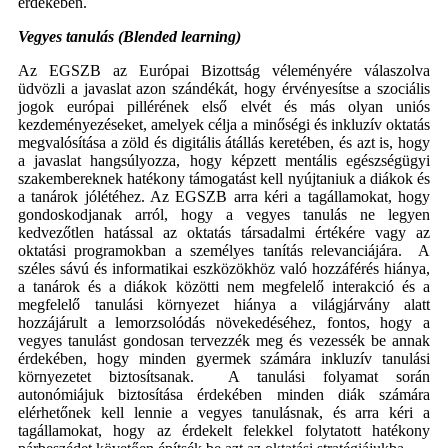
érdekében.
Vegyes tanulás (Blended learning)
Az EGSZB az Európai Bizottság véleményére válaszolva
üdvözli a javaslat azon szándékát, hogy érvényesítse a szociális
jogok európai pillérének első elvét és más olyan uniós
kezdeményezéseket, amelyek célja a minőségi és inkluzív oktatás
megvalósítása a zöld és digitális átállás keretében, és azt is, hogy
a javaslat hangsúlyozza, hogy képzett mentális egészségügyi
szakembereknek hatékony támogatást kell nyújtaniuk a diákok és
a tanárok jólétéhez. Az EGSZB arra kéri a tagállamokat, hogy
gondoskodjanak arról, hogy a vegyes tanulás ne legyen
kedvezőtlen hatással az oktatás társadalmi értékére vagy az
oktatási programokban a személyes tanítás relevanciájára. A
széles sávú és informatikai eszközökhöz való hozzáférés hiánya,
a tanárok és a diákok közötti nem megfelelő interakció és a
megfelelő tanulási környezet hiánya a világjárvány alatt
hozzájárult a lemorzsolódás növekedéséhez, fontos, hogy a
vegyes tanulást gondosan tervezzék meg és vezessék be annak
érdekében, hogy minden gyermek számára inkluzív tanulási
környezetet biztosítsanak. A tanulási folyamat során
autonómiájuk biztosítása érdekében minden diák számára
elérhetőnek kell lennie a vegyes tanulásnak, és arra kéri a
tagállamokat, hogy az érdekelt felekkel folytatott hatékony