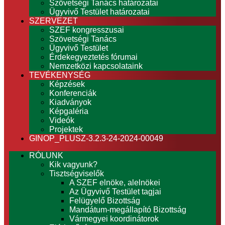
Szövetségi Tanács határozatai
Ügyvivő Testület határozatai
SZERVEZET
SZEF kongresszusai
Szövetségi Tanács
Ügyvivő Testület
Érdekegyeztetés fórumai
Nemzetközi kapcsolataink
TEVÉKENYSÉG
Képzések
Konferenciák
Kiadványok
Képgaléria
Videók
Projektek
GINOP_PLUSZ-3.2.3-24-2024-00049
RÓLUNK
Kik vagyunk?
Tisztségviselők
A SZEF elnöke, alelnökei
Az Ügyvivő Testület tagjai
Felügyelő Bizottság
Mandátum-megállapító Bizottság
Vármegyei koordinátorok