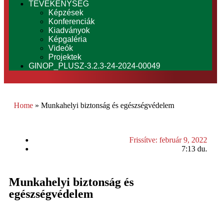
TEVÉKENYSÉG
Képzések
Konferenciák
Kiadványok
Képgaléria
Videók
Projektek
GINOP_PLUSZ-3.2.3-24-2024-00049
Home
»
Munkahelyi biztonság és egészségvédelem
Frissítve:
február 9, 2022
7:13 du.
Munkahelyi biztonság és
egészségvédelem