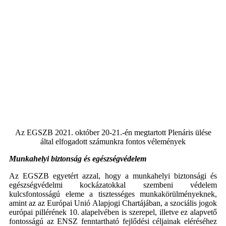
Az EGSZB 2021. október 20-21.-én megtartott Plenáris ülése
által elfogadott számunkra fontos vélemények
Munkahelyi biztonság és egészségvédelem
Az EGSZB egyetért azzal, hogy a munkahelyi biztonsági és
egészségvédelmi kockázatokkal szembeni védelem
kulcsfontosságú eleme a tisztességes munkakörülményeknek,
amint az az Európai Unió Alapjogi Chartájában, a szociális jogok
európai pillérének 10. alapelvében is szerepel, illetve ez alapvető
fontosságú az ENSZ fenntartható fejlődési céljainak eléréséhez