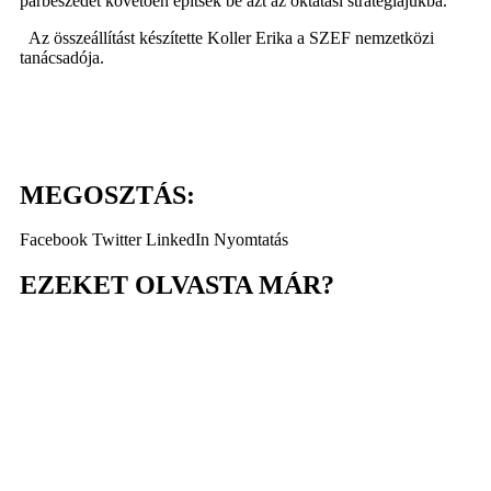
párbeszédet követően építsék be azt az oktatási stratégiájukba.
Az összeállítást készítette Koller Erika a SZEF nemzetközi
tanácsadója.
MEGOSZTÁS:
Facebook
Twitter
LinkedIn
Nyomtatás
EZEKET OLVASTA MÁR?