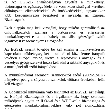
is. Az EGSZB általánosságban egyetért a munkahelyi
biztonságra és egészségvédelemre vonatkozó stratégiai keretben
előirányzott elképzelésekkel és intézkedésekkel, ugyanakkor
több kezdeményezés beépítését is javasolja az Európai
Bizottságnak.
Ezek alapján meg kell vizsgálni, hogy miként garantálható az
önfoglalkoztatók számára a biztonságos és egészséges
munkakörnyezet és a munkahelyi mentális egészségről szóló
jogalkotási kezdeményezés elfogadása .
Az EGSZB szerint továbbá be kell emelni a munkavégzéssel
kapcsolatos rákbetegségeket a rák elleni küzdelemre irányuló
jövőbeli európai tervbe, illetve a reprotoxikus anyagok és a
veszélyes gyógyszereket hozzá kell adni a rákkeltő anyagokról és
a mutagénekről szóló irányelvhez.
A munkáltatókkal szembeni szankciókról szóló (2009/52/EK)
irányelvet pedig a súlyosabb szankciók előírása érdekében felül
kell vizsgálni.
A globalizáció kihívásaira való tekintettel az EGSZB azt ajánlja
az Európai Bizottságnak és a tagállamoknak, hogy szorosan
működjenek együtt az ILO-val és a WHO-val a biztonságos és
egészséges munkakörülményekhez való jog előmozdítása