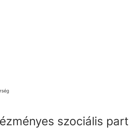
erség
ntézményes szociális par