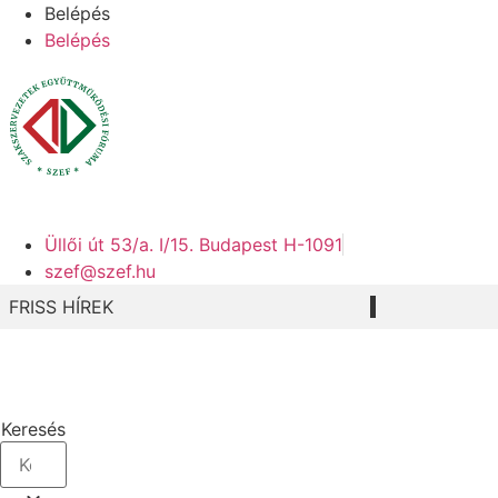
Ugrás
Belépés
a
Belépés
tartalomhoz
Üllői út 53/a. I/15. Budapest H-1091
szef@szef.hu
FRISS HÍREK
Keresés