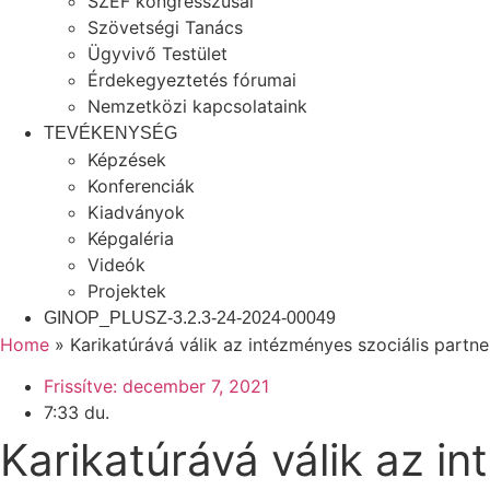
SZEF kongresszusai
Szövetségi Tanács
Ügyvivő Testület
Érdekegyeztetés fórumai
Nemzetközi kapcsolataink
TEVÉKENYSÉG
Képzések
Konferenciák
Kiadványok
Képgaléria
Videók
Projektek
GINOP_PLUSZ-3.2.3-24-2024-00049
Home
»
Karikatúrává válik az intézményes szociális partn
Frissítve:
december 7, 2021
7:33 du.
Karikatúrává válik az i