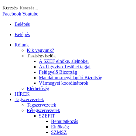
Keresés
Facebook
Youtube
Belépés
Belépés
Rólunk
Kik vagyunk?
Tisztségviselők
A SZEF elnöke, alelnökei
Az Ügyvivő Testület tagjai
Felügyelő Bizottság
Mandátum-megállapító Bizottság
Vármegyei koordinátorok
Elérhetőség
HÍREK
Tagszervezetek
Tagszervezetek
Rétegszervezetek
SZEFIT
Bemutatkozás
Elnökség
SZMSZ