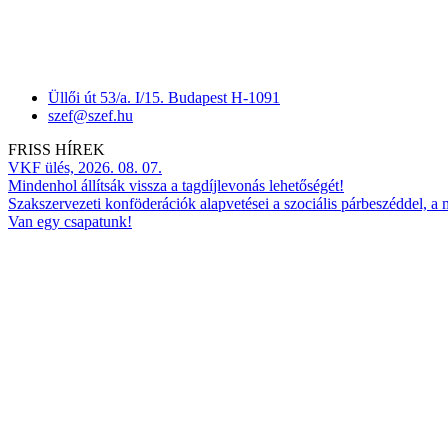
Üllői út 53/a. I/15. Budapest H-1091
szef@szef.hu
FRISS HÍREK
VKF ülés, 2026. 08. 07.
Mindenhol állítsák vissza a tagdíjlevonás lehetőségét!
Szakszervezeti konföderációk alapvetései a szociális párbeszéddel, a
Van egy csapatunk!