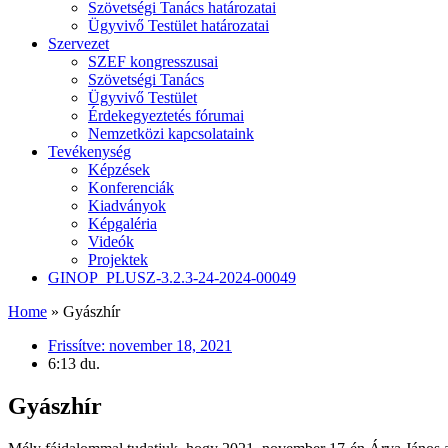
Szövetségi Tanács határozatai
Ügyvivő Testület határozatai
Szervezet
SZEF kongresszusai
Szövetségi Tanács
Ügyvivő Testület
Érdekegyeztetés fórumai
Nemzetközi kapcsolataink
Tevékenység
Képzések
Konferenciák
Kiadványok
Képgaléria
Videók
Projektek
GINOP_PLUSZ-3.2.3-24-2024-00049
Home
»
Gyászhír
Frissítve:
november 18, 2021
6:13 du.
Gyászhír