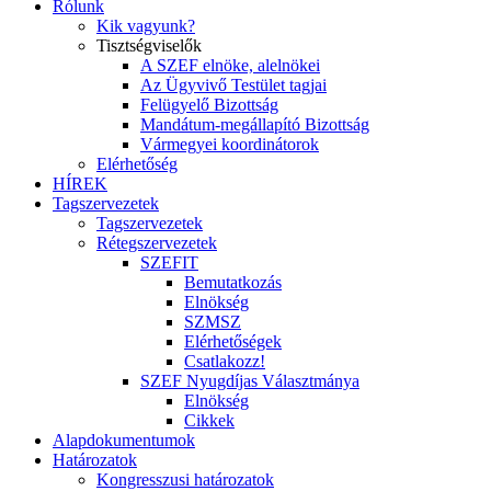
Rólunk
Kik vagyunk?
Tisztségviselők
A SZEF elnöke, alelnökei
Az Ügyvivő Testület tagjai
Felügyelő Bizottság
Mandátum-megállapító Bizottság
Vármegyei koordinátorok
Elérhetőség
HÍREK
Tagszervezetek
Tagszervezetek
Rétegszervezetek
SZEFIT
Bemutatkozás
Elnökség
SZMSZ
Elérhetőségek
Csatlakozz!
SZEF Nyugdíjas Választmánya
Elnökség
Cikkek
Alapdokumentumok
Határozatok
Kongresszusi határozatok