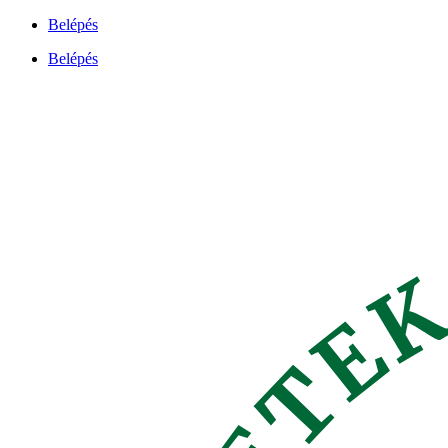
Ugrás
Belépés
a
Belépés
tartalomhoz