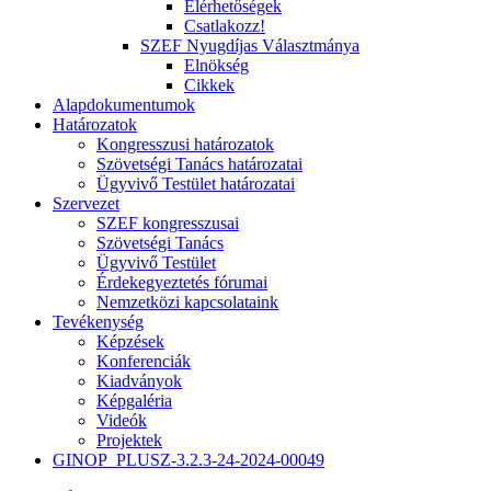
Elérhetőségek
Csatlakozz!
SZEF Nyugdíjas Választmánya
Elnökség
Cikkek
Alapdokumentumok
Határozatok
Kongresszusi határozatok
Szövetségi Tanács határozatai
Ügyvivő Testület határozatai
Szervezet
SZEF kongresszusai
Szövetségi Tanács
Ügyvivő Testület
Érdekegyeztetés fórumai
Nemzetközi kapcsolataink
Tevékenység
Képzések
Konferenciák
Kiadványok
Képgaléria
Videók
Projektek
GINOP_PLUSZ-3.2.3-24-2024-00049