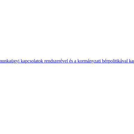
 munkaügyi kapcsolatok rendszerével és a kormányzati bérpolitikával k