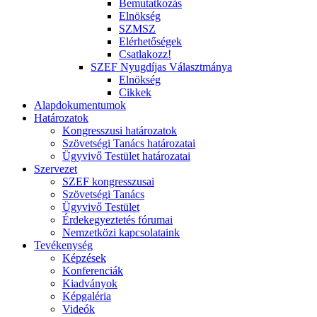
Bemutatkozás
Elnökség
SZMSZ
Elérhetőségek
Csatlakozz!
SZEF Nyugdíjas Választmánya
Elnökség
Cikkek
Alapdokumentumok
Határozatok
Kongresszusi határozatok
Szövetségi Tanács határozatai
Ügyvivő Testület határozatai
Szervezet
SZEF kongresszusai
Szövetségi Tanács
Ügyvivő Testület
Érdekegyeztetés fórumai
Nemzetközi kapcsolataink
Tevékenység
Képzések
Konferenciák
Kiadványok
Képgaléria
Videók