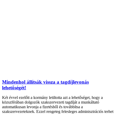
Mindenhol állítsák vissza a tagdíjlevonás
lehetőségét!
Két évvel ezelőtt a kormány letiltotta azt a lehetőséget, hogy a
közszférában dolgozók szakszervezeti tagdíját a munkáltató
automatikusan levonja a fizetésből és továbbítsa a
szakszervezeteknek. Ezzel rengeteg felesleges adminisztrációs terhet