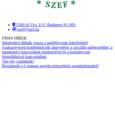
Üllői út 53/a. I/15. Budapest H-1091
szef@szef.hu
FRISS HÍREK
Mindenhol állítsák vissza a tagdíjlevonás lehetőségét!
Szakszervezeti konföderációk alapvetései a szociális párbeszéddel, a
munkaügyi kapcsolatok rendszerével és a kormányzati
bérpolitikával kapcsolatban
Van egy csapatunk!
Beszámoló a Compass projekt nemzetközi szemináriumáról