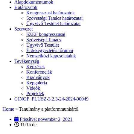
Alapdokumentumok
Határozatok
Kongresszusi határozatok
Szövetségi Tanács határozatai
Ügyvivő Testület határozatai
Szervezet
SZEF kongresszusai
Szövetségi Tanács
Ügyvivő Testület
Érdekegyeztetés fórumai
Nemzetközi kapcsolataink
Tevékenység
Képzések
Konferenciák
Kiadványok
Képgaléria
Videók
Projektek
GINOP_PLUSZ-3.2.3-24-2024-00049
Home
»
Tanulmány a platformmunkáról
Frissítve:
november 2, 2021
11:15 de.