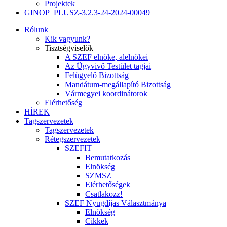
Projektek
GINOP_PLUSZ-3.2.3-24-2024-00049
Rólunk
Kik vagyunk?
Tisztségviselők
A SZEF elnöke, alelnökei
Az Ügyvivő Testület tagjai
Felügyelő Bizottság
Mandátum-megállapító Bizottság
Vármegyei koordinátorok
Elérhetőség
HÍREK
Tagszervezetek
Tagszervezetek
Rétegszervezetek
SZEFIT
Bemutatkozás
Elnökség
SZMSZ
Elérhetőségek
Csatlakozz!
SZEF Nyugdíjas Választmánya
Elnökség
Cikkek