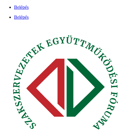
Ugrás
Belépés
a
Belépés
tartalomhoz