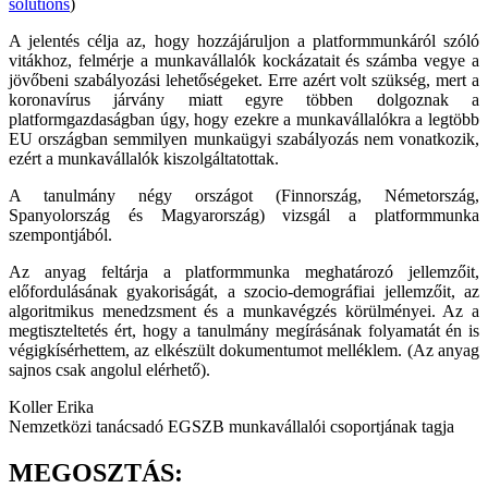
solutions
)
A jelentés célja az, hogy hozzájáruljon a platformmunkáról szóló
vitákhoz, felmérje a munkavállalók kockázatait és számba vegye a
jövőbeni szabályozási lehetőségeket. Erre azért volt szükség, mert a
koronavírus járvány miatt egyre többen dolgoznak a
platformgazdaságban úgy, hogy ezekre a munkavállalókra a legtöbb
EU országban semmilyen munkaügyi szabályozás nem vonatkozik,
ezért a munkavállalók kiszolgáltatottak.
A tanulmány négy országot (Finnország, Németország,
Spanyolország és Magyarország) vizsgál a platformmunka
szempontjából.
Az anyag feltárja a platformmunka meghatározó jellemzőit,
előfordulásának gyakoriságát, a szocio-demográfiai jellemzőit, az
algoritmikus menedzsment és a munkavégzés körülményei. Az a
megtiszteltetés ért, hogy a tanulmány megírásának folyamatát én is
végigkísérhettem, az elkészült dokumentumot melléklem. (Az anyag
sajnos csak angolul elérhető).
Koller Erika
Nemzetközi tanácsadó EGSZB munkavállalói csoportjának tagja
MEGOSZTÁS: