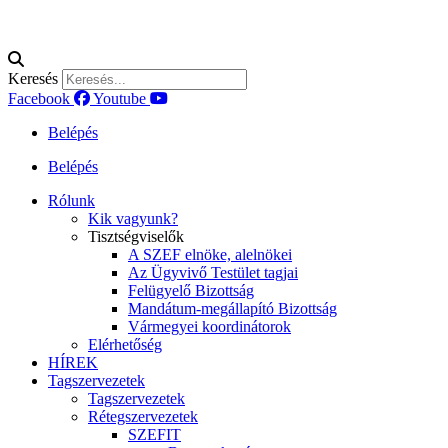
Keresés
Facebook
Youtube
Belépés
Belépés
Rólunk
Kik vagyunk?
Tisztségviselők
A SZEF elnöke, alelnökei
Az Ügyvivő Testület tagjai
Felügyelő Bizottság
Mandátum-megállapító Bizottság
Vármegyei koordinátorok
Elérhetőség
HÍREK
Tagszervezetek
Tagszervezetek
Rétegszervezetek
SZEFIT