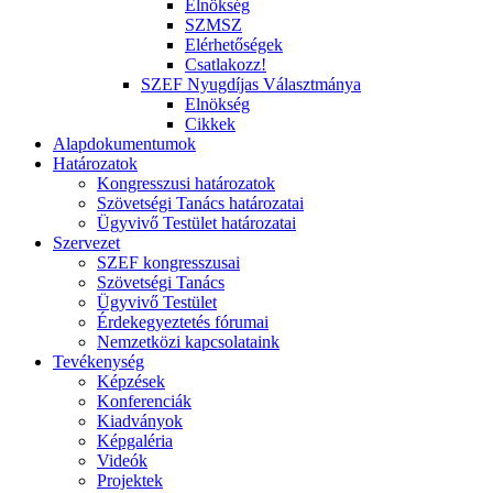
Elnökség
SZMSZ
Elérhetőségek
Csatlakozz!
SZEF Nyugdíjas Választmánya
Elnökség
Cikkek
Alapdokumentumok
Határozatok
Kongresszusi határozatok
Szövetségi Tanács határozatai
Ügyvivő Testület határozatai
Szervezet
SZEF kongresszusai
Szövetségi Tanács
Ügyvivő Testület
Érdekegyeztetés fórumai
Nemzetközi kapcsolataink
Tevékenység
Képzések
Konferenciák
Kiadványok
Képgaléria
Videók
Projektek