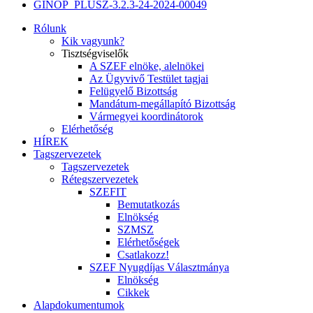
GINOP_PLUSZ-3.2.3-24-2024-00049
Rólunk
Kik vagyunk?
Tisztségviselők
A SZEF elnöke, alelnökei
Az Ügyvivő Testület tagjai
Felügyelő Bizottság
Mandátum-megállapító Bizottság
Vármegyei koordinátorok
Elérhetőség
HÍREK
Tagszervezetek
Tagszervezetek
Rétegszervezetek
SZEFIT
Bemutatkozás
Elnökség
SZMSZ
Elérhetőségek
Csatlakozz!
SZEF Nyugdíjas Választmánya
Elnökség
Cikkek
Alapdokumentumok