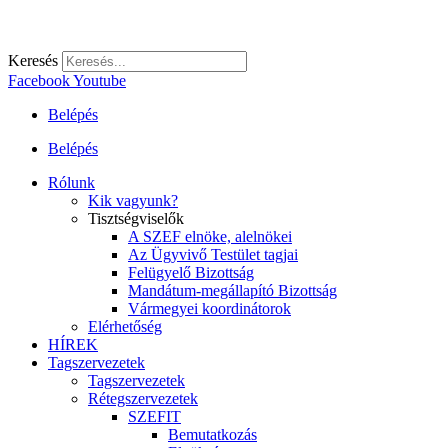
Keresés
Facebook
Youtube
Belépés
Belépés
Rólunk
Kik vagyunk?
Tisztségviselők
A SZEF elnöke, alelnökei
Az Ügyvivő Testület tagjai
Felügyelő Bizottság
Mandátum-megállapító Bizottság
Vármegyei koordinátorok
Elérhetőség
HÍREK
Tagszervezetek
Tagszervezetek
Rétegszervezetek
SZEFIT
Bemutatkozás