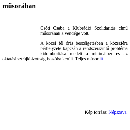
műsorában
Csóti Csaba a Klubrádió Szolidaritás című
műsorának a vendége volt.
A közel fél órás beszélgetésben a közszféra
bérhelyzete kapcsán a rendszerszintű probléma
kidomborítása mellett a minimálbér és az
oktatási sztrájkbizottság is szóba került. Teljes műsor
itt
Kép forrása:
Népszava