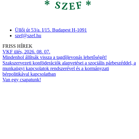
Üllői út 53/a. I/15. Budapest H-1091
szef@szef.hu
FRISS HÍREK
VKF ülés, 2026. 08. 07.
Mindenhol állítsák vissza a tagdíjlevonás lehetőségét!
Szakszervezeti konföderációk alapvetései a szociális párbeszéddel, a
munkaügyi kapcsolatok rendszerével és a kormányzati
bérpolitikával kapcsolatban
Van egy csapatunk!