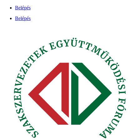
Ugrás
Belépés
a
Belépés
tartalomhoz