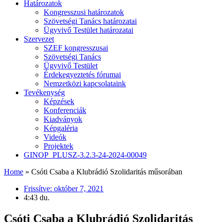
Határozatok
Kongresszusi határozatok
Szövetségi Tanács határozatai
Ügyvivő Testület határozatai
Szervezet
SZEF kongresszusai
Szövetségi Tanács
Ügyvivő Testület
Érdekegyeztetés fórumai
Nemzetközi kapcsolataink
Tevékenység
Képzések
Konferenciák
Kiadványok
Képgaléria
Videók
Projektek
GINOP_PLUSZ-3.2.3-24-2024-00049
Home
»
Csóti Csaba a Klubrádió Szolidaritás műsorában
Frissítve:
október 7, 2021
4:43 du.
Csóti Csaba a Klubrádió Szolidaritás