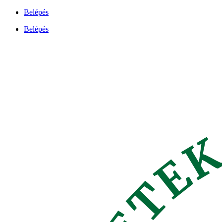
Ugrás
Belépés
a
Belépés
tartalomhoz