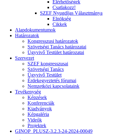
Elérhetőségek
Csatlakozz!
SZEF Nyugdíjas Választmánya
Elnökség
Cikkek
Alapdokumentumok
Határozatok
Kongresszusi határozatok
Szövetségi Tanács határozatai
Ügyvivő Testület határozatai
Szervezet
SZEF kongresszusai
Szövetségi Tanács
Ügyvivő Testület
Érdekegyeztetés fórumai
Nemzetközi kapcsolataink
Tevékenység
Képzések
Konferenciák
Kiadványok
Képgaléria
Videók
Projektek
GINOP_PLUSZ-3.2.3-24-2024-00049