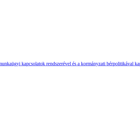
 munkaügyi kapcsolatok rendszerével és a kormányzati bérpolitikával k