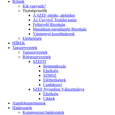
Rólunk
Kik vagyunk?
Tisztségviselők
A SZEF elnöke, alelnökei
Az Ügyvivő Testület tagjai
Felügyelő Bizottság
Mandátum-megállapító Bizottság
Vármegyei koordinátorok
Elérhetőség
HÍREK
Tagszervezetek
Tagszervezetek
Rétegszervezetek
SZEFIT
Bemutatkozás
Elnökség
SZMSZ
Elérhetőségek
Csatlakozz!
SZEF Nyugdíjas Választmánya
Elnökség
Cikkek
Alapdokumentumok
Határozatok
Kongresszusi határozatok