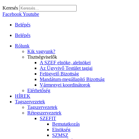
Keresés
Facebook
Youtube
Belépés
Belépés
Rólunk
Kik vagyunk?
Tisztségviselők
A SZEF elnöke, alelnökei
Az Ügyvivő Testület tagjai
Felügyelő Bizottság
Mandátum-megállapító Bizottság
Vármegyei koordinátorok
Elérhetőség
HÍREK
Tagszervezetek
Tagszervezetek
Rétegszervezetek
SZEFIT
Bemutatkozás
Elnökség
SZMSZ