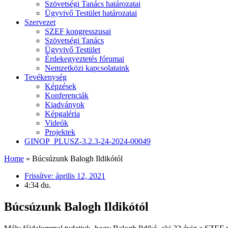
Szövetségi Tanács határozatai
Ügyvivő Testület határozatai
Szervezet
SZEF kongresszusai
Szövetségi Tanács
Ügyvivő Testület
Érdekegyeztetés fórumai
Nemzetközi kapcsolataink
Tevékenység
Képzések
Konferenciák
Kiadványok
Képgaléria
Videók
Projektek
GINOP_PLUSZ-3.2.3-24-2024-00049
Home
»
Búcsúzunk Balogh Ildikótól
Frissítve:
április 12, 2021
4:34 du.
Búcsúzunk Balogh Ildikótól