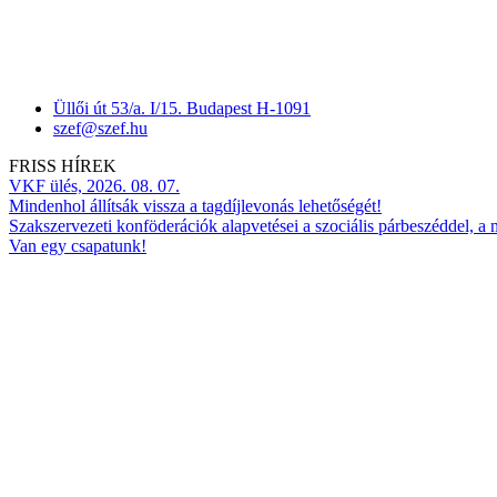
Üllői út 53/a. I/15. Budapest H-1091
szef@szef.hu
FRISS HÍREK
VKF ülés, 2026. 08. 07.
Mindenhol állítsák vissza a tagdíjlevonás lehetőségét!
Szakszervezeti konföderációk alapvetései a szociális párbeszéddel, a
Van egy csapatunk!