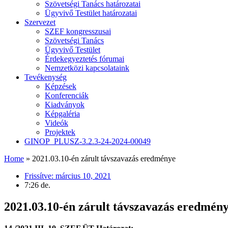
Szövetségi Tanács határozatai
Ügyvivő Testület határozatai
Szervezet
SZEF kongresszusai
Szövetségi Tanács
Ügyvivő Testület
Érdekegyeztetés fórumai
Nemzetközi kapcsolataink
Tevékenység
Képzések
Konferenciák
Kiadványok
Képgaléria
Videók
Projektek
GINOP_PLUSZ-3.2.3-24-2024-00049
Home
»
2021.03.10-én zárult távszavazás eredménye
Frissítve:
március 10, 2021
7:26 de.
2021.03.10-én zárult távszavazás eredmén