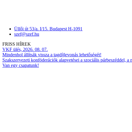
Üllői út 53/a. I/15. Budapest H-1091
szef@szef.hu
FRISS HÍREK
VKF ülés, 2026. 08. 07.
Mindenhol állítsák vissza a tagdíjlevonás lehetőségét!
Szakszervezeti konföderációk alapvetései a szociális párbeszéddel, a
Van egy csapatunk!