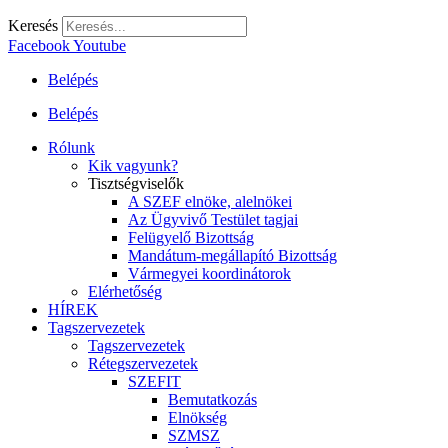
Keresés
Facebook
Youtube
Belépés
Belépés
Rólunk
Kik vagyunk?
Tisztségviselők
A SZEF elnöke, alelnökei
Az Ügyvivő Testület tagjai
Felügyelő Bizottság
Mandátum-megállapító Bizottság
Vármegyei koordinátorok
Elérhetőség
HÍREK
Tagszervezetek
Tagszervezetek
Rétegszervezetek
SZEFIT
Bemutatkozás
Elnökség
SZMSZ