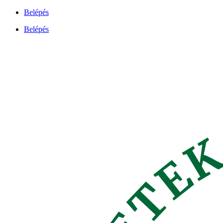
Ugrás
Belépés
a
Belépés
tartalomhoz