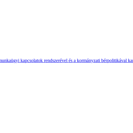
 munkaügyi kapcsolatok rendszerével és a kormányzati bérpolitikával k