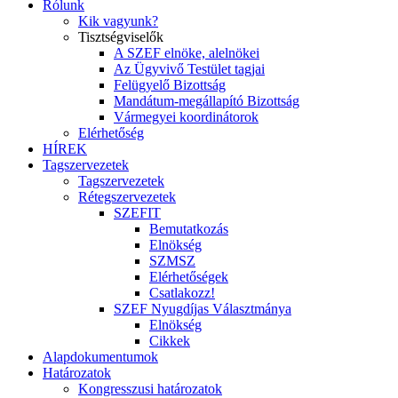
Rólunk
Kik vagyunk?
Tisztségviselők
A SZEF elnöke, alelnökei
Az Ügyvivő Testület tagjai
Felügyelő Bizottság
Mandátum-megállapító Bizottság
Vármegyei koordinátorok
Elérhetőség
HÍREK
Tagszervezetek
Tagszervezetek
Rétegszervezetek
SZEFIT
Bemutatkozás
Elnökség
SZMSZ
Elérhetőségek
Csatlakozz!
SZEF Nyugdíjas Választmánya
Elnökség
Cikkek
Alapdokumentumok
Határozatok
Kongresszusi határozatok