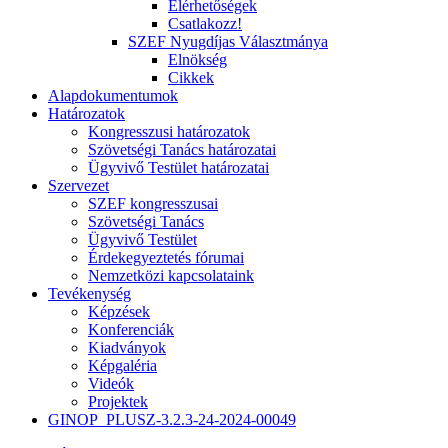
Elérhetőségek
Csatlakozz!
SZEF Nyugdíjas Választmánya
Elnökség
Cikkek
Alapdokumentumok
Határozatok
Kongresszusi határozatok
Szövetségi Tanács határozatai
Ügyvivő Testület határozatai
Szervezet
SZEF kongresszusai
Szövetségi Tanács
Ügyvivő Testület
Érdekegyeztetés fórumai
Nemzetközi kapcsolataink
Tevékenység
Képzések
Konferenciák
Kiadványok
Képgaléria
Videók
Projektek
GINOP_PLUSZ-3.2.3-24-2024-00049