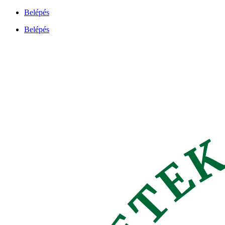
Ugrás
Belépés
a
Belépés
tartalomhoz