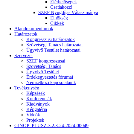
Elérhetőségek
Csatlakozz!
SZEF Nyugdíjas Választmánya
Elnökség
Cikkek
Alapdokumentumok
Határozatok
Kongresszusi határozatok
Szövetségi Tanács határozatai
Ügyvivő Testület határozatai
Szervezet
SZEF kongresszusai
Szövetségi Tanács
Ügyvivő Testület
Érdekegyeztetés fórumai
Nemzetközi kapcsolataink
Tevékenység
Képzések
Konferenciák
Kiadványok
Képgaléria
Videók
Projektek
GINOP_PLUSZ-3.2.3-24-2024-00049