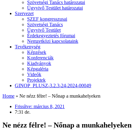
Szövetségi Tanács határozatai
Ügyvivő Testület határozatai
Szervezet
SZEF kongresszusai
Szövetségi Tanács
Ügyvivő Testület
Érdekegyeztetés fórumai
Nemzetközi kapcsolataink
Tevékenység
Képzések
Konferenciák
Kiadványok
Képgaléria
Videók
Projektek
GINOP_PLUSZ-3.2.3-24-2024-00049
Home
»
Ne nézz félre! – Nőnap a munkahelyeken
Frissítve:
március 8, 2021
7:31 de.
Ne nézz félre! – Nőnap a munkahelyeken