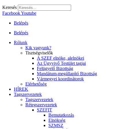
Keresés
Facebook
Youtube
Belépés
Belépés
Rólunk
Kik vagyunk?
Tisztségviselők
A SZEF elnöke, alelnökei
Az Ügyvivő Testület tagjai
Felügyelő Bizottság
Mandátum-megállapító Bizottság
Vármegyei koordinátorok
Elérhetőség
HÍREK
Tagszervezetek
Tagszervezetek
Rétegszervezetek
SZEFIT
Bemutatkozás
Elnökség
SZMSZ