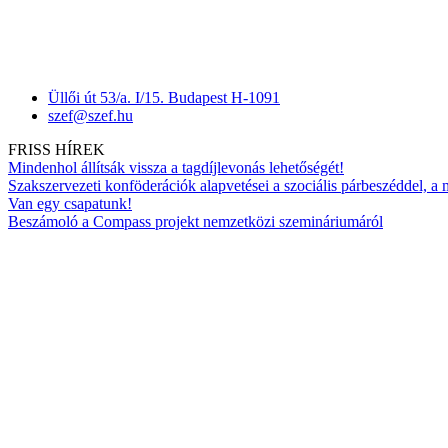
Üllői út 53/a. I/15. Budapest H-1091
szef@szef.hu
FRISS HÍREK
Mindenhol állítsák vissza a tagdíjlevonás lehetőségét!
Szakszervezeti konföderációk alapvetései a szociális párbeszéddel, a
Van egy csapatunk!
Beszámoló a Compass projekt nemzetközi szemináriumáról