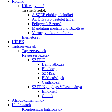
Rólunk
Kik vagyunk?
Tisztségviselők
A SZEF elnöke, alelnökei
Az Ügyvivő Testület tagjai
Felügyelő Bizottság
Mandátum-megállapító Bizottság
Vármegyei koordinátorok
Elérhetőség
HÍREK
Tagszervezetek
Tagszervezetek
Rétegszervezetek
SZEFIT
Bemutatkozás
Elnökség
SZMSZ
Elérhetőségek
Csatlakozz!
SZEF Nyugdíjas Választmánya
Elnökség
Cikkek
Alapdokumentumok
Határozatok
Kongresszusi határozatok