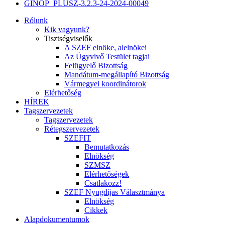
GINOP_PLUSZ-3.2.3-24-2024-00049
Rólunk
Kik vagyunk?
Tisztségviselők
A SZEF elnöke, alelnökei
Az Ügyvivő Testület tagjai
Felügyelő Bizottság
Mandátum-megállapító Bizottság
Vármegyei koordinátorok
Elérhetőség
HÍREK
Tagszervezetek
Tagszervezetek
Rétegszervezetek
SZEFIT
Bemutatkozás
Elnökség
SZMSZ
Elérhetőségek
Csatlakozz!
SZEF Nyugdíjas Választmánya
Elnökség
Cikkek
Alapdokumentumok