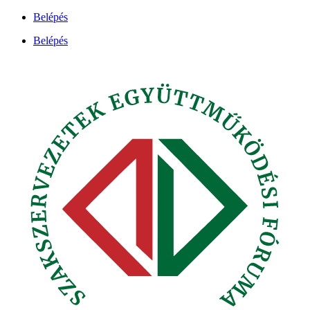
Ugrás
Belépés
a
Belépés
tartalomhoz