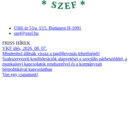
Üllői út 53/a. I/15. Budapest H-1091
szef@szef.hu
FRISS HÍREK
VKF ülés, 2026. 08. 07.
Mindenhol állítsák vissza a tagdíjlevonás lehetőségét!
Szakszervezeti konföderációk alapvetései a szociális párbeszéddel, a
munkaügyi kapcsolatok rendszerével és a kormányzati
bérpolitikával kapcsolatban
Van egy csapatunk!