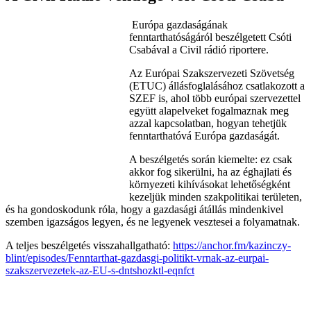
Európa gazdaságának
fenntarthatóságáról beszélgetett Csóti
Csabával a Civil rádió riportere.
Az Európai Szakszervezeti Szövetség
(ETUC) állásfoglalásához csatlakozott a
SZEF is, ahol több európai szervezettel
együtt alapelveket fogalmaznak meg
azzal kapcsolatban, hogyan tehetjük
fenntarthatóvá Európa gazdaságát.
A beszélgetés során kiemelte: ez csak
akkor fog sikerülni, ha az éghajlati és
környezeti kihívásokat lehetőségként
kezeljük minden szakpolitikai területen,
és ha gondoskodunk róla, hogy a gazdasági átállás mindenkivel
szemben igazságos legyen, és ne legyenek vesztesei a folyamatnak.
A teljes beszélgetés visszahallgatható:
https://anchor.fm/kazinczy-
blint/episodes/Fenntarthat-gazdasgi-politikt-vrnak-az-eurpai-
szakszervezetek-az-EU-s-dntshozktl-eqnfct