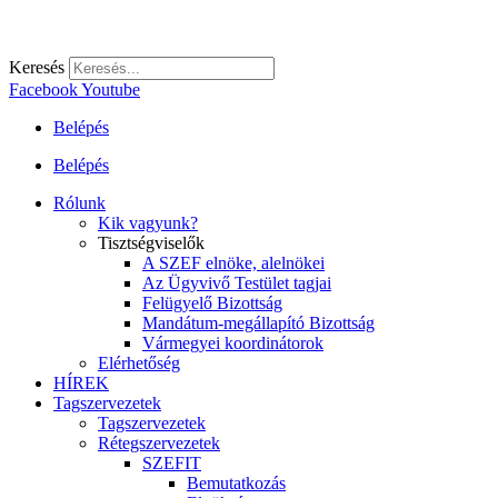
Keresés
Facebook
Youtube
Belépés
Belépés
Rólunk
Kik vagyunk?
Tisztségviselők
A SZEF elnöke, alelnökei
Az Ügyvivő Testület tagjai
Felügyelő Bizottság
Mandátum-megállapító Bizottság
Vármegyei koordinátorok
Elérhetőség
HÍREK
Tagszervezetek
Tagszervezetek
Rétegszervezetek
SZEFIT
Bemutatkozás