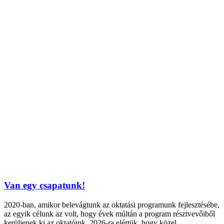
Van egy csapatunk!
2020-ban, amikor belevágtunk az oktatási programunk fejlesztésébe,
az egyik célunk az volt, hogy évek múltán a program résztvevőiből
kerüljenek ki az oktatóink. 2026-ra elértük, hogy közel