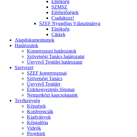
Elnökség
SZMSZ
Elérhetőségek
Csatlakozz!
SZEF Nyugdíjas Választmánya
Elnökség
Cikkek
Alapdokumentumok
Határozatok
Kongresszusi határozatok
Szövetségi Tanács határozatai
Ügyvivő Testület határozatai
Szervezet
SZEF kongresszusai
Szövetségi Tanács
Ügyvivő Testület
Érdekegyeztetés fórumai
Nemzetközi kapcsolataink
Tevékenység
Képzések
Konferenciák
Kiadványok
Képgaléria
Videók
Projektek