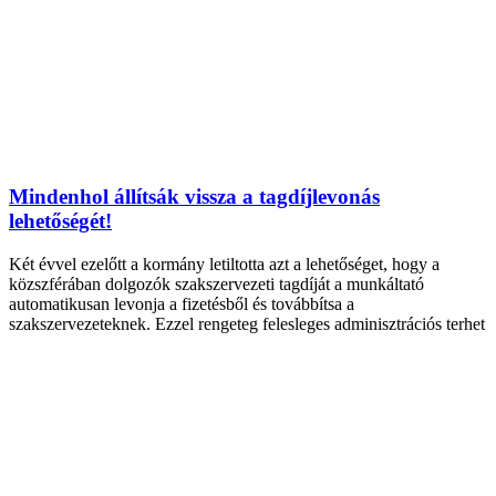
Mindenhol állítsák vissza a tagdíjlevonás
lehetőségét!
Két évvel ezelőtt a kormány letiltotta azt a lehetőséget, hogy a
közszférában dolgozók szakszervezeti tagdíját a munkáltató
automatikusan levonja a fizetésből és továbbítsa a
szakszervezeteknek. Ezzel rengeteg felesleges adminisztrációs terhet