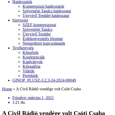
Határozatok
Kongresszusi határozatok
Szövetségi Tanács határozatai
Ügyvivő Testület határozatai
Szervezet
SZEF kongresszusai
Szövetségi Tanács
Ügyvivő Testület
Érdekegyeztetés fórumai
Nemzetközi kapcsolataink
Tevékenység
Képzések
Konferenciák
Kiadványok
Képgaléria
Videók
Projektek
GINOP_PLUSZ-3.2.3-24-2024-00049
Home
»
A Civil Rádió vendége volt Csóti Csaba
Frissítve:
március 1, 2021
1:21 du.
A Civil Rádió vendége volt Csóti Csaba