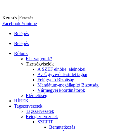
Keresés
Facebook
Youtube
Belépés
Belépés
Rólunk
Kik vagyunk?
Tisztségviselők
A SZEF elnöke, alelnökei
Az Ügyvivő Testület tagjai
Felügyelő Bizottság
Mandátum-megállapító Bizottság
Vármegyei koordinátorok
Elérhetőség
HÍREK
Tagszervezetek
Tagszervezetek
Rétegszervezetek
SZEFIT
Bemutatkozás