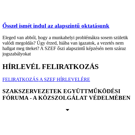
Ősszel ismét indul az alapszintű oktatásunk
Eleged van abból, hogy a munkahelyi problémákra sosem születik
valódi megoldás? Úgy érzed, hiába van igazatok, a vezetés nem
hallgat meg titeket? A SZEF őszi alapszintű képzésén nem száraz
jogszabályokat
HÍRLEVÉL FELIRATKOZÁS
FELIRATKOZÁS A SZEF HÍRLEVELÉRE
SZAKSZERVEZETEK EGYÜTTMŰKÖDÉSI
FÓRUMA - A KÖZSZOLGÁLAT VÉDELMÉBEN