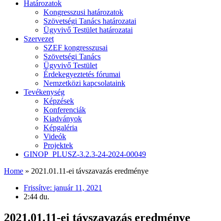
Határozatok
Kongresszusi határozatok
Szövetségi Tanács határozatai
Ügyvivő Testület határozatai
Szervezet
SZEF kongresszusai
Szövetségi Tanács
Ügyvivő Testület
Érdekegyeztetés fórumai
Nemzetközi kapcsolataink
Tevékenység
Képzések
Konferenciák
Kiadványok
Képgaléria
Videók
Projektek
GINOP_PLUSZ-3.2.3-24-2024-00049
Home
»
2021.01.11-ei távszavazás eredménye
Frissítve:
január 11, 2021
2:44 du.
2021.01.11-ei távszavazás eredménye