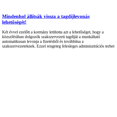
Mindenhol állítsák vissza a tagdíjlevonás
lehetőségét!
Két évvel ezelőtt a kormány letiltotta azt a lehetőséget, hogy a
közszférában dolgozók szakszervezeti tagdíját a munkáltató
automatikusan levonja a fizetésből és továbbítsa a
szakszervezeteknek. Ezzel rengeteg felesleges adminisztrációs terhet