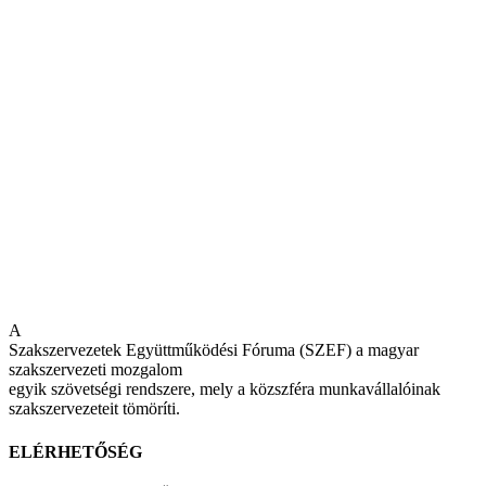
A
Szakszervezetek Együttműködési Fóruma (SZEF) a magyar
szakszervezeti mozgalom
egyik szövetségi rendszere, mely a közszféra munkavállalóinak
szakszervezeteit tömöríti.
ELÉRHETŐSÉG