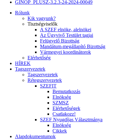
GINOP_PLUSZ-3.2.3-24-2024-00049
Rólunk
Kik vagyunk?
Tisztségviselők
A SZEF elnöke, alelnökei
Az Ügyvivő Testület tagjai
Felügyelő Bizottság
Mandátum-megállapító Bizottság
Vármegyei koordinátorok
Elérhetőség
HÍREK
Tagszervezetek
Tagszervezetek
Rétegszervezetek
SZEFIT
Bemutatkozás
Elnökség
SZMSZ
Elérhetőségek
Csatlakozz!
SZEF Nyugdíjas Választmánya
Elnökség
Cikkek
Alapdokumentumok