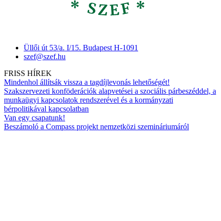
Üllői út 53/a. I/15. Budapest H-1091
szef@szef.hu
FRISS HÍREK
Mindenhol állítsák vissza a tagdíjlevonás lehetőségét!
Szakszervezeti konföderációk alapvetései a szociális párbeszéddel, a
munkaügyi kapcsolatok rendszerével és a kormányzati
bérpolitikával kapcsolatban
Van egy csapatunk!
Beszámoló a Compass projekt nemzetközi szemináriumáról