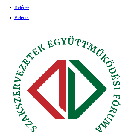
Ugrás
Belépés
a
Belépés
tartalomhoz