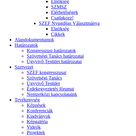
Elnökség
SZMSZ
Elérhetőségek
Csatlakozz!
SZEF Nyugdíjas Választmánya
Elnökség
Cikkek
Alapdokumentumok
Határozatok
Kongresszusi határozatok
Szövetségi Tanács határozatai
Ügyvivő Testület határozatai
Szervezet
SZEF kongresszusai
Szövetségi Tanács
Ügyvivő Testület
Érdekegyeztetés fórumai
Nemzetközi kapcsolataink
Tevékenység
Képzések
Konferenciák
Kiadványok
Képgaléria
Videók
Projektek