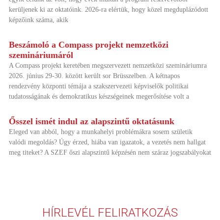
kerüljenek ki az oktatóink. 2026-ra elértük, hogy közel megduplázódott
képzőink száma, akik
Beszámoló a Compass projekt nemzetközi
szemináriumáról
A Compass projekt keretében megszervezett nemzetközi szemináriumra
2026. június 29-30. között került sor Brüsszelben. A kétnapos
rendezvény központi témája a szakszervezeti képviselők politikai
tudatosságának és demokratikus készségeinek megerősítése volt a
Ősszel ismét indul az alapszintű oktatásunk
Eleged van abból, hogy a munkahelyi problémákra sosem születik
valódi megoldás? Úgy érzed, hiába van igazatok, a vezetés nem hallgat
meg titeket? A SZEF őszi alapszintű képzésén nem száraz jogszabályokat
HÍRLEVÉL FELIRATKOZÁS