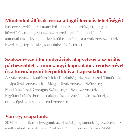
Mindenhol állítsák vissza a tagdíjlevonás lehetőségét!
Két évvel ezelőtt a kormány letiltotta azt a lehetőséget, hogy a
közszférában dolgozók szakszervezeti tagdíját a munkáltató
automatikusan levonja a fizetésből és továbbítsa a szakszervezeteknek.
Ezzel rengeteg felesleges adminisztrációs terhet
Szakszervezeti konföderációk alapvetései a szociális
párbeszéddel, a munkaügyi kapcsolatok rendszerével
és a kormányzati bérpolitikával kapcsolatban
A szakszervezeti konföderációk (Értelmiségi Szakszervezeti Tömörülés
– Liga Szakszervezetek – Magyar Szakszervezeti Szövetség –
Munkástanácsok Országos Szövetsége – Szakszervezetek
Együttműködési Fóruma) alapvetései a szociális párbeszéddel, a
munkaügyi kapcsolatok rendszerével és
Van egy csapatunk!
2020-ban, amikor belevágtunk az oktatási programunk fejlesztésébe, az
egyik célunk az volt, hogy évek múltán a program résztvevőiből