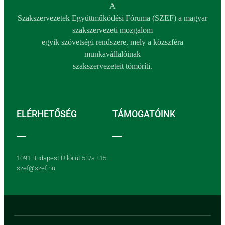
A
Szakszervezetek Együttműködési Fóruma (SZEF) a magyar
szakszervezeti mozgalom
egyik szövetségi rendszere, mely a közszféra
munkavállalóinak
szakszervezeteit tömöríti.
ELÉRHETŐSÉG
TÁMOGATÓINK
1091 Budapest Üllői út 53/a I.15.
szef@szef.hu