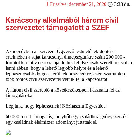
Frissítve:
december 21, 2020
3:38 du.
Karácsony alkalmából három civil
szervezetet támogatott a SZEF
Az idei évben a szervezet Ügyvivő testületének döntése
értelmében a saját karácsonyi ünnepségünkre szánt 200.000.-
forintot karitatív célokra ajánlottuk fel. Biztosak szerettünk volna
lenni abban, hogy a lehető legjobb helyre és a lehető
leghasznosabb dolgok kerülnek beszerzésre, ezért számunkra
több fontos civil szervezettel vettük fel a kapcsolatot.
A három civil szereplő a következőképpen használta fel az
támogatásokat.
Lépjünk, hogy léphessenek! Közhasznú Egyesület
60 000 forint támogatás, melyből egy családhoz gyógyszer- és
egy családnak élelmiszer-adományt juttattak el.