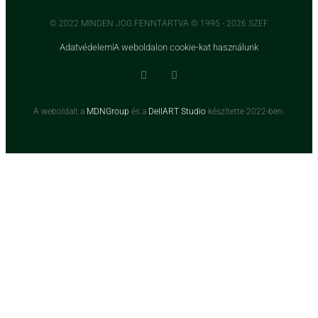
© 2022 MINDEN JOG FENNTARTVA © 1995 - 2026 SZEF
Adatvédelem
A weboldalon cookie-kat használunk
A weboldalt a
MDNGroup
és a
DellART Studio
készítette 2022-ben.