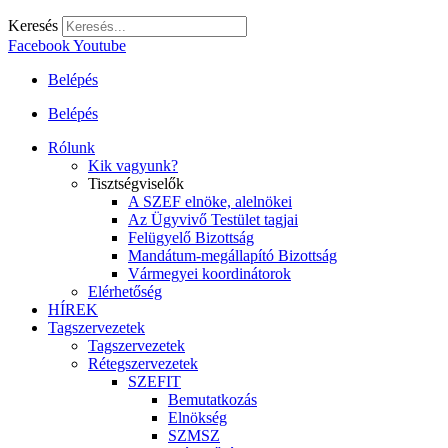
Keresés
Facebook
Youtube
Belépés
Belépés
Rólunk
Kik vagyunk?
Tisztségviselők
A SZEF elnöke, alelnökei
Az Ügyvivő Testület tagjai
Felügyelő Bizottság
Mandátum-megállapító Bizottság
Vármegyei koordinátorok
Elérhetőség
HÍREK
Tagszervezetek
Tagszervezetek
Rétegszervezetek
SZEFIT
Bemutatkozás
Elnökség
SZMSZ