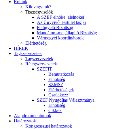
Rólunk
Kik vagyunk?
Tisztségviselők
A SZEF elnöke, alelnökei
Az Ügyvivő Testület tagjai
Felügyelő Bizottság
Mandátum-megállapító Bizottság
Vármegyei koordinátorok
Elérhetőség
HÍREK
Tagszervezetek
Tagszervezetek
Rétegszervezetek
SZEFIT
Bemutatkozás
Elnökség
SZMSZ
Elérhetőségek
Csatlakozz!
SZEF Nyugdíjas Választmánya
Elnökség
Cikkek
Alapdokumentumok
Határozatok
Kongresszusi határozatok