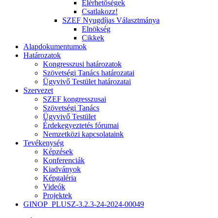
Elérhetőségek
Csatlakozz!
SZEF Nyugdíjas Választmánya
Elnökség
Cikkek
Alapdokumentumok
Határozatok
Kongresszusi határozatok
Szövetségi Tanács határozatai
Ügyvivő Testület határozatai
Szervezet
SZEF kongresszusai
Szövetségi Tanács
Ügyvivő Testület
Érdekegyeztetés fórumai
Nemzetközi kapcsolataink
Tevékenység
Képzések
Konferenciák
Kiadványok
Képgaléria
Videók
Projektek
GINOP_PLUSZ-3.2.3-24-2024-00049