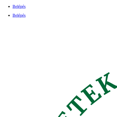
Ugrás
Belépés
a
Belépés
tartalomhoz