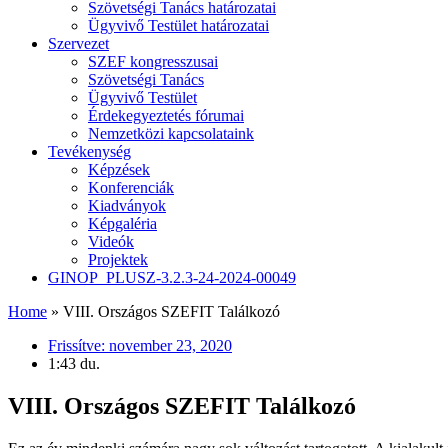
Szövetségi Tanács határozatai
Ügyvivő Testület határozatai
Szervezet
SZEF kongresszusai
Szövetségi Tanács
Ügyvivő Testület
Érdekegyeztetés fórumai
Nemzetközi kapcsolataink
Tevékenység
Képzések
Konferenciák
Kiadványok
Képgaléria
Videók
Projektek
GINOP_PLUSZ-3.2.3-24-2024-00049
Home
»
VIII. Országos SZEFIT Találkozó
Frissítve:
november 23, 2020
1:43 du.
VIII. Országos SZEFIT Találkozó