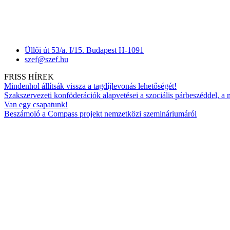
Üllői út 53/a. I/15. Budapest H-1091
szef@szef.hu
FRISS HÍREK
Mindenhol állítsák vissza a tagdíjlevonás lehetőségét!
Szakszervezeti konföderációk alapvetései a szociális párbeszéddel, a
Van egy csapatunk!
Beszámoló a Compass projekt nemzetközi szemináriumáról