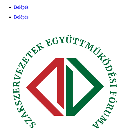
Ugrás
Belépés
a
Belépés
tartalomhoz