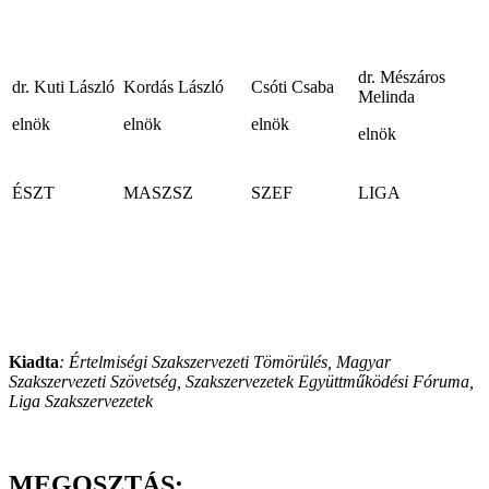
dr. Mészáros
dr. Kuti László
Kordás László
Csóti Csaba
Melinda
elnök
elnök
elnök
elnök
ÉSZT
MASZSZ
SZEF
LIGA
Kiadta
: Értelmiségi Szakszervezeti Tömörülés, Magyar
Szakszervezeti Szövetség, Szakszervezetek Együttműködési Fóruma,
Liga Szakszervezetek
MEGOSZTÁS: