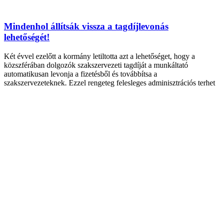
Mindenhol állítsák vissza a tagdíjlevonás
lehetőségét!
Két évvel ezelőtt a kormány letiltotta azt a lehetőséget, hogy a
közszférában dolgozók szakszervezeti tagdíját a munkáltató
automatikusan levonja a fizetésből és továbbítsa a
szakszervezeteknek. Ezzel rengeteg felesleges adminisztrációs terhet