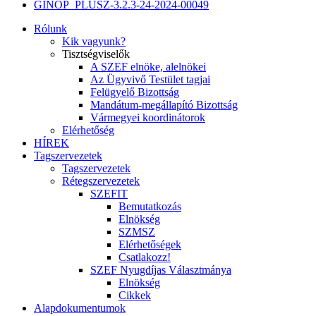
GINOP_PLUSZ-3.2.3-24-2024-00049
Rólunk
Kik vagyunk?
Tisztségviselők
A SZEF elnöke, alelnökei
Az Ügyvivő Testület tagjai
Felügyelő Bizottság
Mandátum-megállapító Bizottság
Vármegyei koordinátorok
Elérhetőség
HÍREK
Tagszervezetek
Tagszervezetek
Rétegszervezetek
SZEFIT
Bemutatkozás
Elnökség
SZMSZ
Elérhetőségek
Csatlakozz!
SZEF Nyugdíjas Választmánya
Elnökség
Cikkek
Alapdokumentumok