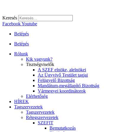
Keresés
Facebook
Youtube
Belépés
Belépés
Rólunk
Kik vagyunk?
Tisztségviselők
A SZEF elnöke, alelnökei
Az Ügyvivő Testület tagjai
Felügyelő Bizottság
Mandátum-megállapító Bizottság
Vármegyei koordinátorok
Elérhetőség
HÍREK
Tagszervezetek
Tagszervezetek
Rétegszervezetek
SZEFIT
Bemutatkozás