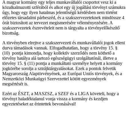
A magyar kormány egy teljes munkavállalói csoportot vesz ki a
közalkalmazotti szférából és alkot egy új jogállási törvényt számukra
úgy, hogy egy ilyen hatalmas jelentőségű kérdésben nem történt
előzetes társadalmi párbeszéd, és a szakszervezeteknek mindössze 4
órát biztosított az tervezet megismerésére véleményezésére. A
szakszervezetek észrevételeit nem is tárgyalta a törvényelőkészítő
bizottság.
A törvényben elrejtve a szakszervezeti és munkavállalói jogok elleni
durva támadások vannak. Elfogadhatatlan, hogy a törvény 15. §
(10) pontja kimondja, hogy kollektív szerződés nem köthető a
törvény hatálya alá tartozó egészségügyi szolgáltatónál, illetve a
törvény 15. § (11) pontja a munkáltató személye helyett a kormány
jogkörébe sorolja a sztrájktárgyalásokat. Ezek a pontok felvetik
Magyarország Alaptörvényének, az Európai Uniós törvények, és a
Nemzetközi Munkaügyi Szervezettel kötött egyezmények
megsértését is.
Ezért az ÉSZT, a MASZSZ, a SZEF és a LIGA követeli, hogy a
törvényt haladéktalanul vonja vissza a kormány és kezdjen
egyeztetéseket az érintettek bevonásával!