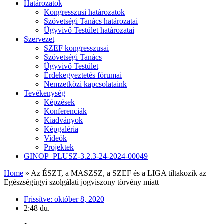
Határozatok
Kongresszusi határozatok
Szövetségi Tanács határozatai
Ügyvivő Testület határozatai
Szervezet
SZEF kongresszusai
Szövetségi Tanács
Ügyvivő Testület
Érdekegyeztetés fórumai
Nemzetközi kapcsolataink
Tevékenység
Képzések
Konferenciák
Kiadványok
Képgaléria
Videók
Projektek
GINOP_PLUSZ-3.2.3-24-2024-00049
Home
»
Az ÉSZT, a MASZSZ, a SZEF és a LIGA tiltakozik az
Egészségügyi szolgálati jogviszony törvény miatt
Frissítve:
október 8, 2020
2:48 du.