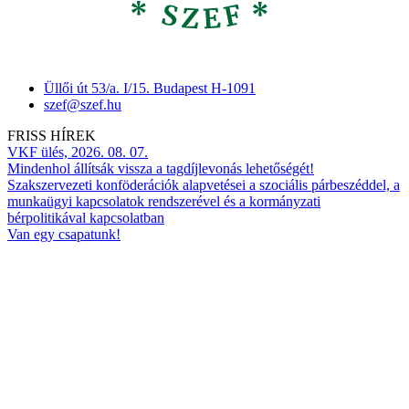
Üllői út 53/a. I/15. Budapest H-1091
szef@szef.hu
FRISS HÍREK
VKF ülés, 2026. 08. 07.
Mindenhol állítsák vissza a tagdíjlevonás lehetőségét!
Szakszervezeti konföderációk alapvetései a szociális párbeszéddel, a
munkaügyi kapcsolatok rendszerével és a kormányzati
bérpolitikával kapcsolatban
Van egy csapatunk!