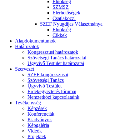
Elnökség
SZMSZ
Elérhetőségek
Csatlakozz!
SZEF Nyugdíjas Választmánya
Elnökség
Cikkek
Alapdokumentumok
Határozatok
Kongresszusi határozatok
Szövetségi Tanács határozatai
Ügyvivő Testület határozatai
Szervezet
SZEF kongresszusai
Szövetségi Tanács
Ügyvivő Testület
Érdekegyeztetés fórumai
Nemzetközi kapcsolataink
Tevékenység
Képzések
Konferenciák
Kiadványok
Képgaléria
Videók
Projektek