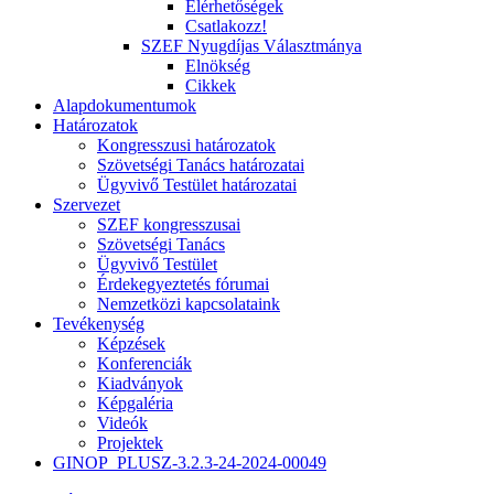
Elérhetőségek
Csatlakozz!
SZEF Nyugdíjas Választmánya
Elnökség
Cikkek
Alapdokumentumok
Határozatok
Kongresszusi határozatok
Szövetségi Tanács határozatai
Ügyvivő Testület határozatai
Szervezet
SZEF kongresszusai
Szövetségi Tanács
Ügyvivő Testület
Érdekegyeztetés fórumai
Nemzetközi kapcsolataink
Tevékenység
Képzések
Konferenciák
Kiadványok
Képgaléria
Videók
Projektek
GINOP_PLUSZ-3.2.3-24-2024-00049