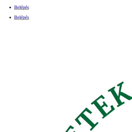
Ugrás
Belépés
a
Belépés
tartalomhoz