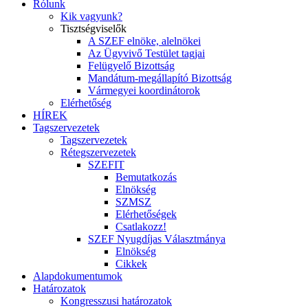
Rólunk
Kik vagyunk?
Tisztségviselők
A SZEF elnöke, alelnökei
Az Ügyvivő Testület tagjai
Felügyelő Bizottság
Mandátum-megállapító Bizottság
Vármegyei koordinátorok
Elérhetőség
HÍREK
Tagszervezetek
Tagszervezetek
Rétegszervezetek
SZEFIT
Bemutatkozás
Elnökség
SZMSZ
Elérhetőségek
Csatlakozz!
SZEF Nyugdíjas Választmánya
Elnökség
Cikkek
Alapdokumentumok
Határozatok
Kongresszusi határozatok