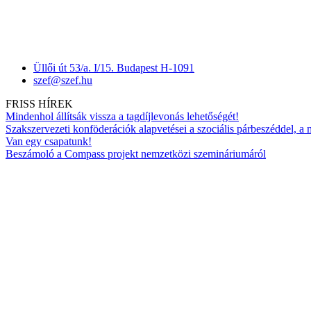
Üllői út 53/a. I/15. Budapest H-1091
szef@szef.hu
FRISS HÍREK
Mindenhol állítsák vissza a tagdíjlevonás lehetőségét!
Szakszervezeti konföderációk alapvetései a szociális párbeszéddel, a
Van egy csapatunk!
Beszámoló a Compass projekt nemzetközi szemináriumáról