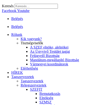
Keresés
Facebook
Youtube
Belépés
Belépés
Rólunk
Kik vagyunk?
Tisztségviselők
A SZEF elnöke, alelnökei
Az Ügyvivő Testület tagjai
Felügyelő Bizottság
Mandátum-megállapító Bizottság
Vármegyei koordinátorok
Elérhetőség
HÍREK
Tagszervezetek
Tagszervezetek
Rétegszervezetek
SZEFIT
Bemutatkozás
Elnökség
SZMSZ