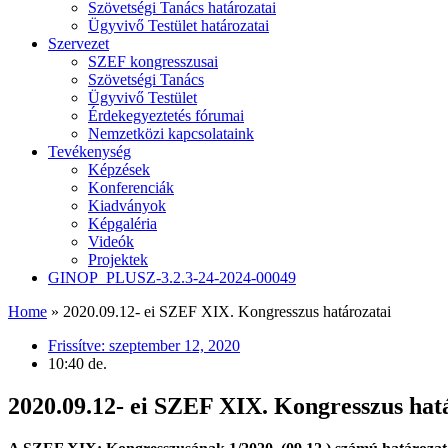
Szövetségi Tanács határozatai
Ügyvivő Testület határozatai
Szervezet
SZEF kongresszusai
Szövetségi Tanács
Ügyvivő Testület
Érdekegyeztetés fórumai
Nemzetközi kapcsolataink
Tevékenység
Képzések
Konferenciák
Kiadványok
Képgaléria
Videók
Projektek
GINOP_PLUSZ-3.2.3-24-2024-00049
Home
»
2020.09.12- ei SZEF XIX. Kongresszus határozatai
Frissítve:
szeptember 12, 2020
10:40 de.
2020.09.12- ei SZEF XIX. Kongresszus hat